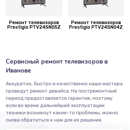
Заказать
Восстановление после попадания влаги
Ремонт телевизоров
Ремонт телевизоров
Prestigio PTV24SN05Z
Prestigio PTV24SN04Z
1600 руб.
Заказать
Замена разъёмов (HDMI, DVI, Дисплей порта)
Сервисный ремонт телевизоров в
1200 руб.
Иванове
Заказать
Аккуратно, быстро и качественно наши мастера
Замена SCART-разъема
проведут ремонт девайса. На постремонтный
1200 руб.
период предоставляется гарантия, поэтому
если во время дальнейшей эксплуатации
Заказать
техники возникнут какие-то проблемы, можно
снова обратиться к нам для их решения.
Замена USB порта