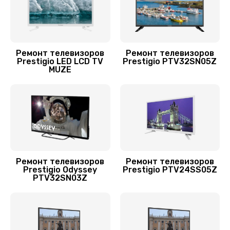
Заказать
Ремонт блока управления
1000 руб.
Ремонт телевизоров
Ремонт телевизоров
Prestigio LED LCD TV
Prestigio PTV32SN05Z
Заказать
MUZE
Замена модуля Wi-Fi
1000 руб.
Заказать
Замена материнской платы
Ремонт телевизоров
Ремонт телевизоров
1600 руб.
Prestigio Odyssey
Prestigio PTV24SS05Z
PTV32SN03Z
Заказать
Замена лампы подсветки
1200 руб.