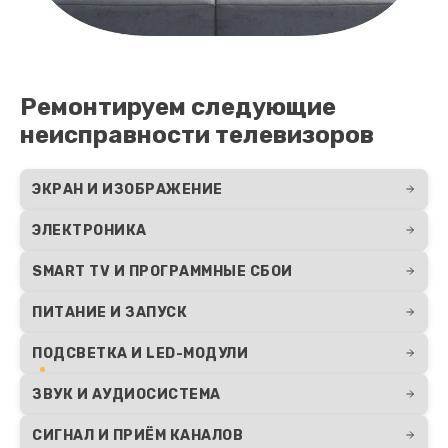
Замена контроллера
1300 руб.
Заказать
Ремонтируем следующие
Замена корпуса
неисправности телевизоров
1400 руб.
Заказать
ЭКРАН И ИЗОБРАЖЕНИЕ
ЭЛЕКТРОНИКА
Ремонт цепи питания
1800 руб.
SMART TV И ПРОГРАММНЫЕ СБОИ
Заказать
ПИТАНИЕ И ЗАПУСК
ПОДСВЕТКА И LED-МОДУЛИ
ЗВУК И АУДИОСИСТЕМА
СИГНАЛ И ПРИЁМ КАНАЛОВ