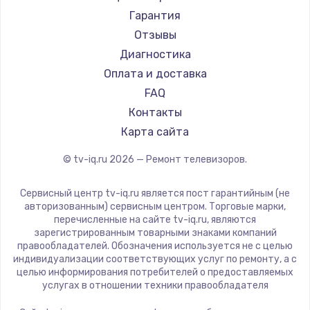
Centek
Гарантия
Telefunken
Отзывы
Hyundai
Диагностика
Doffler
Оплата и доставка
Hiper
FAQ
Grundig
Контакты
HITACHI
Карта сайта
Konka
© tv-iq.ru
2026
— Ремонт телевизоров.
RED solution
Thomson
Сервисный центр tv-iq.ru является пост гарантийным (не
Yandex
авторизованным) сервисным центром. Торговые марки,
перечисленные на сайте tv-iq.ru, являются
National
зарегистрированным товарными знаками компаний
iFFALCON
правообладателей. Обозначения используется не с целью
индивидуализации соответствующих услуг по ремонту, а с
Tuvio
целью информирования потребителей о предоставляемых
Nord
услугах в отношении техники правообладателя
Carrera