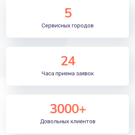
1200 руб.
5
Заказать
Сервисных
городов
Замена разъема AUX
1200 руб.
Заказать
24
Замена блока питания
1500 руб.
Часа приема
заявок
Заказать
Замена подсветки
3000+
1500 руб.
Заказать
Довольных
клиентов
Замена ИК-приемника