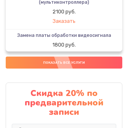
(мультиконтроллера)
2100 руб.
Заказать
Замена платы обработки видеосигнала
1800 руб.
Заказать
ПОКАЗАТЬ ВСЕ УСЛУГИ
Замена предохранителя
1500 руб.
Заказать
Скидка 20% по
предварительной
Замена разъема питания
записи
1200 руб.
Заказать