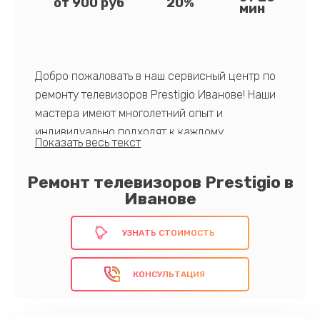
от 900 руб
20%
мин
Добро пожаловать в наш сервисный центр по
ремонту телевизоров Prestigio Иванове! Наши
мастера имеют многолетний опыт и
индивидуально подходят к каждому
устройству. Приоритетом для нас является
качество, что подтверждается
Ремонт телевизоров Prestigio в
использованием только оригинальных
Иванове
запчастей и современного оборудования для
диагностики.
УЗНАТЬ СТОИМОСТЬ
Поручите ремонт нам — выберите лучшее!
КОНСУЛЬТАЦИЯ