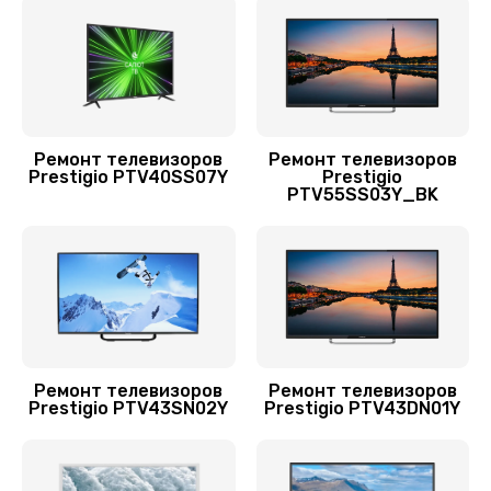
Замена шнура питания
1500 руб.
Заказать
Ремонт телевизоров
Ремонт телевизоров
Комплексная чистка
Prestigio PTV40SS07Y
Prestigio
PTV55SS03Y_BK
1400 руб.
Заказать
Прошивка / разблокировка
900 руб.
Заказать
Ремонт телевизоров
Ремонт телевизоров
Prestigio PTV43SN02Y
Prestigio PTV43DN01Y
Прошивка блока управления
900 руб.