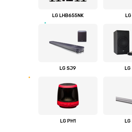
Восстановление после заклини
LG LHB655NK
LG
Восстановление после залития
Замена фильтра
Ремонт корпуса
LG SJ9
LG
Полная профилактика вертикал
пылесоса
Пайка конденсаторов
Ремонт электронного блока упр
LG PH1
LG
Ремонт или замена двигателя