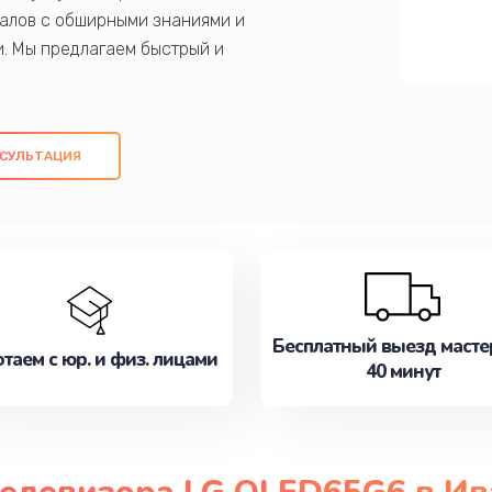
алов с обширными знаниями и
и. Мы предлагаем быстрый и
ем оригинальных компонентов, а также
ых работ. Наша цель - предоставить
ое обслуживание, удовлетворяя их
СУЛЬТАЦИЯ
медлите записаться на ремонт уже
Бесплатный выезд масте
таем с юр. и физ. лицами
40 минут