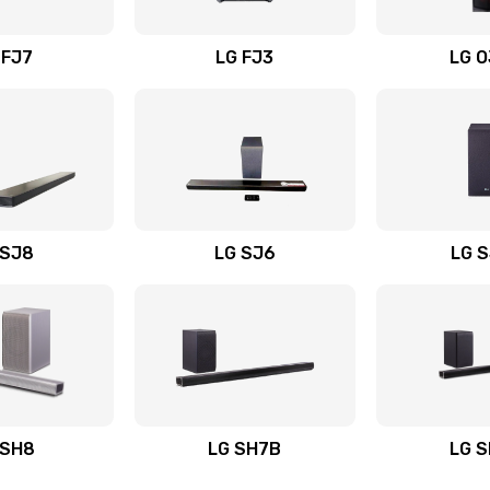
вания
40 мин
3 года
 FJ7
LG FJ3
LG 
20 мин
2 года
20 мин
1 год
60 мин
2 года
 SJ8
LG SJ6
LG 
ьного
20 мин
2 года
50 мин
2 года
авления
40 мин
1 год
 SH8
LG SH7B
LG 
30 мин
3 года