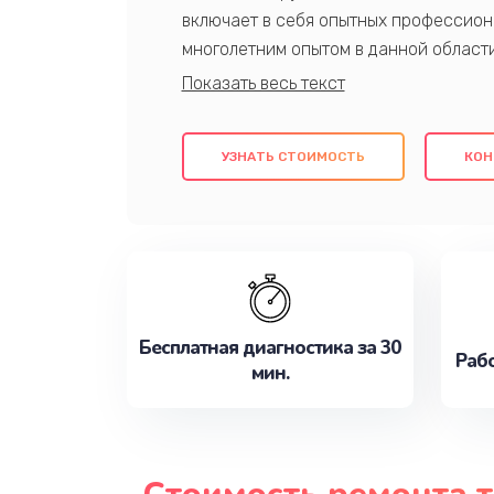
включает в себя опытных профессион
многолетним опытом в данной област
качественный ремонт с использовани
гарантируем качество всех проведенн
клиентам надежное и профессиональн
УЗНАТЬ СТОИМОСТЬ
КОН
потребности наилучшим образом. Не 
сейчас!
Бесплатная диагностика за 30
Рабо
мин.