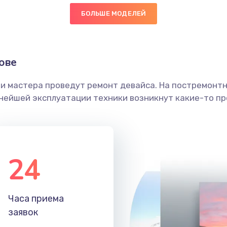
БОЛЬШЕ МОДЕЛЕЙ
50 мин
1 год
граммный
40 мин
3 года
ове
ши мастера проведут ремонт девайса. На постремонт
20 мин
1 год
ьнейшей эксплуатации техники возникнут какие-то пр
30 мин
1 год
60 мин
1 год
24
40 мин
3 года
Часа приема
30 мин
3 года
заявок