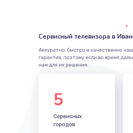
Ремонт системной платы
Снятие системных ошибок/про
Сервисный телевизора в Иван
ремонт
Аккуратно, быстро и качественно на
Ремонт разъема SIM-карты
гарантия, поэтому если во время дал
нам для их решения.
Модернизация
Устранение ошибок
5
Ремонт после залития
Сервисных
Ремонт электроплаты
городов