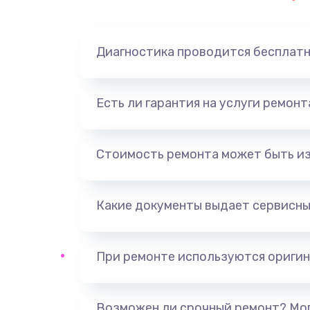
Замена динамика
Диагностика проводится бесплат
Замена корпуса
Замена аккумулятора
Есть ли гарантия на услуги ремон
Замена разъема
Стоимость ремонта может быть и
Ремонт платы
Какие документы выдает сервисны
Не включается
Нет звука
При ремонте используются оригин
Не видит флешку
Возможен ли срочный ремонт? Мог