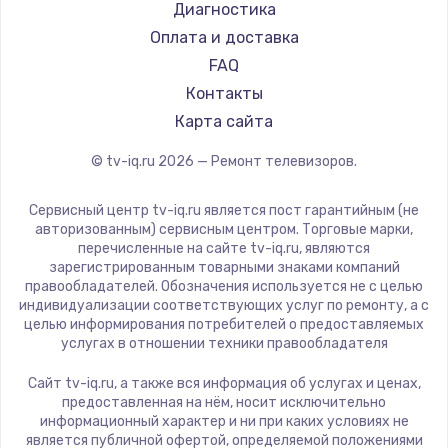
Hyundai
Диагностика
Замена видеокарты
Doffler
Оплата и доставка
1600 руб.
Hiper
FAQ
Заказать
Grundig
Контакты
HITACHI
Карта сайта
Ремонт разъема питания
Konka
© tv-iq.ru
2026
— Ремонт телевизоров.
880 руб.
RED solution
Thomson
Заказать
Сервисный центр tv-iq.ru является пост гарантийным (не
Yandex
авторизованным) сервисным центром. Торговые марки,
перечисленные на сайте tv-iq.ru, являются
Замена видеочипа
National
зарегистрированным товарными знаками компаний
2745 руб.
iFFALCON
правообладателей. Обозначения используется не с целью
индивидуализации соответствующих услуг по ремонту, а с
Tuvio
Заказать
целью информирования потребителей о предоставляемых
Nord
услугах в отношении техники правообладателя
Замена северного моста
Carrera
Сайт tv-iq.ru, а также вся информация об услугах и ценах,
BenQ
2600 руб.
предоставленная на нём, носит исключительно
информационный характер и ни при каких условиях не
Заказать
является публичной офертой, определяемой положениями