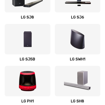
Заказать
Восстановление после заклинивания
LG SJ8
LG SJ6
1400 руб.
Заказать
Восстановление после залития
1500 руб.
Заказать
LG SJ5B
LG SWH1
Замена фильтра
1500 руб.
Заказать
Ремонт корпуса
LG PH1
LG SH8
1400 руб.