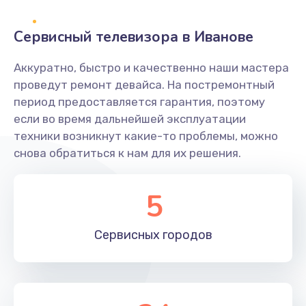
2400 руб.
Заказать
Сервисный телевизора в Иванове
Ремонт системной платы
Аккуратно, быстро и качественно наши мастера
проведут ремонт девайса. На постремонтный
1600 руб.
период предоставляется гарантия, поэтому
Заказать
если во время дальнейшей эксплуатации
техники возникнут какие-то проблемы, можно
Снятие системных ошибок/программный ремонт
снова обратиться к нам для их решения.
1400 руб.
Заказать
5
Ремонт разъема SIM-карты
Сервисных
городов
880 руб.
Заказать
Модернизация