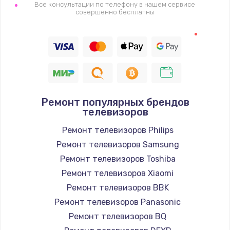
1400 руб.
Все консультации по телефону в нашем сервисе
совершенно бесплатны
Заказать
Восстановление цепи питания, пайка
880 руб.
Заказать
Ремонт популярных брендов
Программный ремонт/прошивка
телевизоров
390 руб.
Ремонт телевизоров Philips
Заказать
Ремонт телевизоров Samsung
Ремонт телевизоров Toshiba
Замена Bluetooth/Wi-Fi модуля
Ремонт телевизоров Xiaomi
800 руб.
Ремонт телевизоров BBK
Заказать
Ремонт телевизоров Panasonic
Ремонт телевизоров BQ
Замена картридера