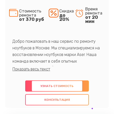
Время
Стоимость
Скидка
ремонта
до
ремонта
от 20
от 370 руб
20%
мин
Добро пожаловать в наш сервис по ремонту
ноутбуков в Москве. Мы специализируемся на
восстановлении ноутбуков марки Aser. Наша
команда включает в себя опытных
профессионалов с обширными знаниями и
многолетним опытом в данной области. Мы
предлагаем быстрый и качественный ремонт с
УЗНАТЬ СТОИМОСТЬ
использованием оригинальных компонентов, а
также гарантируем качество всех
КОНСУЛЬТАЦИЯ
проведенных работ. Наша цель - предоставить
клиентам надежное и профессиональное