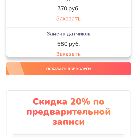
370 руб.
Заказать
Замена датчиков
580 руб.
Заказать
Комплексная чистка
ПОКАЗАТЬ ВСЕ УСЛУГИ
800 руб.
Заказать
Скидка 20% по
Замена дисплея (экрана)
предварительной
2000 руб.
записи
Заказать