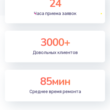
24
1830 руб.
Часа приема
заявок
Заказать
Устранение ошибок
2000 руб.
3000+
Заказать
Довольных
клиентов
Ремонт после залития
2100 руб.
Заказать
85мин
Ремонт электроплаты
Среднее время
ремонта
1400 руб.
Заказать