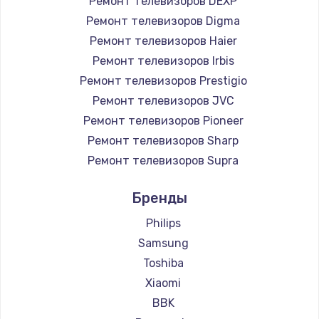
Ремонт телевизоров DEXP
890 руб.
Ремонт телевизоров Digma
Заказать
Ремонт телевизоров Haier
Ремонт телевизоров Irbis
Замена микросхемы NFC
Ремонт телевизоров Prestigio
1100 руб.
Ремонт телевизоров JVC
Ремонт телевизоров Pioneer
Заказать
Ремонт телевизоров Sharp
Замена шим-контроллера
Ремонт телевизоров Supra
3900 руб.
Ремонт телевизоров Aiwa
Бренды
Ремонт телевизоров Hisense
Заказать
Ремонт телевизоров Daewoo
Philips
Настройка Wi-Fi
Ремонт телевизоров Centek
Samsung
Ремонт телевизоров Telefunken
1030 руб.
Toshiba
Ремонт телевизоров Hyundai
Xiaomi
Заказать
Ремонт телевизоров Doffler
BBK