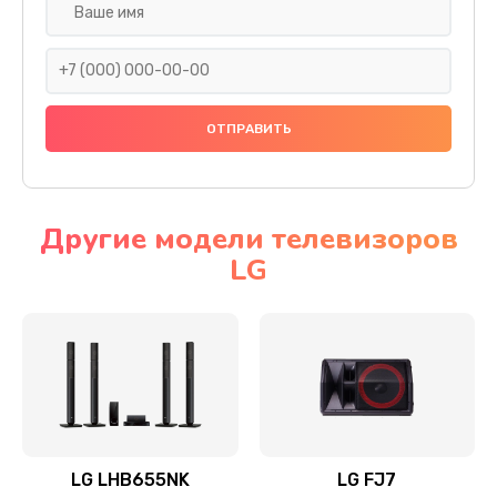
Ремонт платы электроники
1400 руб.
Заказать
Прошивка
1500 руб.
Заказать
Другие модели телевизоров
LG
Ремонт механики привода
1500 руб.
Заказать
Ремонт / замена кнопок, клавиш, индикаторов,
разъемов
1550 руб.
LG LHB655NK
LG FJ7
Заказать