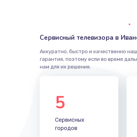
Ремонт системной платы
Снятие системных ошибок/про
Сервисный телевизора в Иван
ремонт
Аккуратно, быстро и качественно на
Ремонт разъема SIM-карты
гарантия, поэтому если во время дал
нам для их решения.
Модернизация
Устранение ошибок
5
Ремонт после залития
Сервисных
Ремонт электроплаты
городов