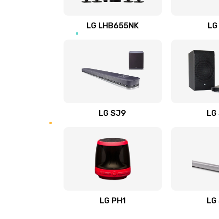
Восстановление после заклини
LG LHB655NK
LG
Восстановление после залития
Замена фильтра
Ремонт корпуса
LG SJ9
LG
Полная профилактика вертикал
пылесоса
Пайка конденсаторов
Ремонт электронного блока упр
LG PH1
LG
Ремонт или замена двигателя