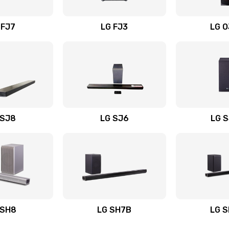
вания
20 мин
2 года
 FJ7
LG FJ3
LG 
60 мин
3 года
20 мин
3 года
40 мин
1 год
 SJ8
LG SJ6
LG 
ьного
40 мин
2 года
30 мин
3 года
авления
40 мин
2 года
 SH8
LG SH7B
LG 
30 мин
1 год