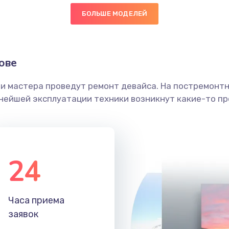
БОЛЬШЕ МОДЕЛЕЙ
50 мин
2 года
граммный
50 мин
1 год
ове
ши мастера проведут ремонт девайса. На постремонт
30 мин
3 года
ьнейшей эксплуатации техники возникнут какие-то пр
50 мин
1 год
50 мин
2 года
24
50 мин
2 года
Часа приема
40 мин
1 год
заявок