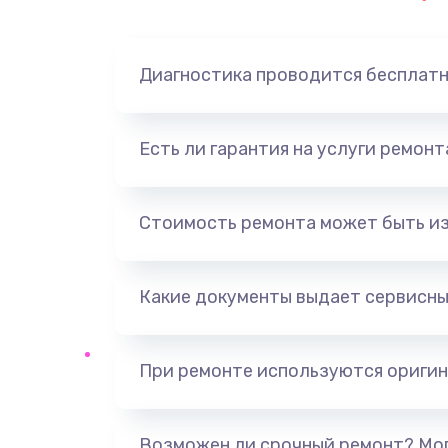
Замена динамика
Диагностика проводится бесплат
Замена корпуса
Замена аккумулятора
Есть ли гарантия на услуги ремон
Замена разъема
Стоимость ремонта может быть и
Ремонт платы
Какие документы выдает сервисны
Не включается
Нет звука
При ремонте используются оригин
Не видит флешку
Возможен ли срочный ремонт? Мог