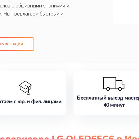
алов с обширными знаниями и
и. Мы предлагаем быстрый и
ем оригинальных компонентов, а также
ых работ. Наша цель - предоставить
ое обслуживание, удовлетворяя их
СУЛЬТАЦИЯ
медлите записаться на ремонт уже
Бесплатный выезд масте
таем с юр. и физ. лицами
40 минут