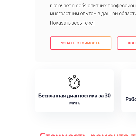
включает в себя опытных профессион
многолетним опытом в данной област
качественный ремонт с использовани
гарантируем качество всех проведенн
клиентам надежное и профессиональн
УЗНАТЬ СТОИМОСТЬ
КОН
потребности наилучшим образом. Не 
сейчас!
Бесплатная диагностика за 30
Рабо
мин.