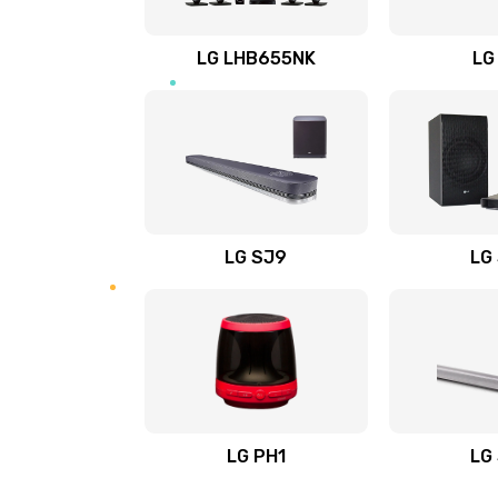
Восстановление после заклини
LG LHB655NK
LG
Восстановление после залития
Замена фильтра
Ремонт корпуса
LG SJ9
LG
Полная профилактика вертикал
пылесоса
Пайка конденсаторов
Ремонт электронного блока упр
LG PH1
LG
Ремонт или замена двигателя