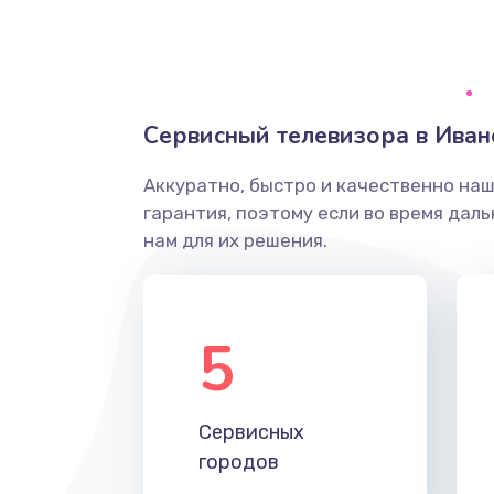
Ремонт системной платы
Снятие системных ошибок/про
Сервисный телевизора в Иван
ремонт
Аккуратно, быстро и качественно на
Ремонт разъема SIM-карты
гарантия, поэтому если во время дал
нам для их решения.
Модернизация
Устранение ошибок
5
Ремонт после залития
Сервисных
Ремонт электроплаты
городов