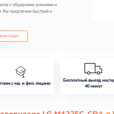
алов с обширными знаниями и
и. Мы предлагаем быстрый и
ем оригинальных компонентов, а также
ых работ. Наша цель - предоставить
ое обслуживание, удовлетворяя их
СУЛЬТАЦИЯ
медлите записаться на ремонт уже
Бесплатный выезд масте
таем с юр. и физ. лицами
40 минут