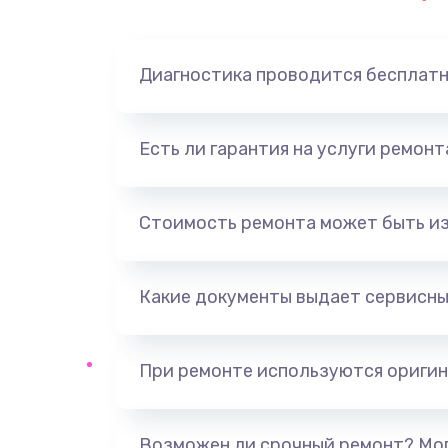
Замена динамика
Диагностика проводится бесплат
Замена корпуса
Замена аккумулятора
Есть ли гарантия на услуги ремон
Замена разъема
Стоимость ремонта может быть и
Ремонт платы
Какие документы выдает сервисны
Не включается
Нет звука
При ремонте используются оригин
Не видит флешку
Возможен ли срочный ремонт? Мог