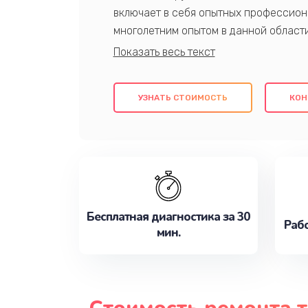
включает в себя опытных профессион
многолетним опытом в данной област
качественный ремонт с использовани
гарантируем качество всех проведенн
клиентам надежное и профессиональн
УЗНАТЬ СТОИМОСТЬ
КОН
потребности наилучшим образом. Не 
сейчас!
Бесплатная диагностика за 30
Рабо
мин.