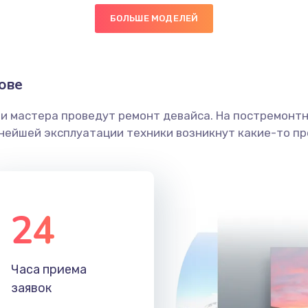
БОЛЬШЕ МОДЕЛЕЙ
20 мин
2 года
граммный
50 мин
1 год
ове
ши мастера проведут ремонт девайса. На постремонт
60 мин
1 год
ьнейшей эксплуатации техники возникнут какие-то пр
20 мин
3 года
60 мин
1 год
24
30 мин
3 года
Часа приема
50 мин
2 года
заявок