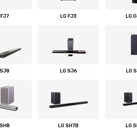
вания
50 мин
1 год
 FJ7
LG FJ3
LG 
40 мин
1 год
40 мин
3 года
40 мин
1 год
 SJ8
LG SJ6
LG 
ьного
60 мин
3 года
40 мин
3 года
авления
40 мин
1 год
 SH8
LG SH7B
LG 
30 мин
3 года