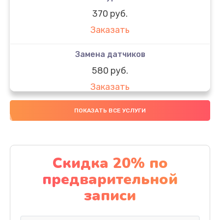
370 руб.
Заказать
Замена датчиков
580 руб.
Заказать
Комплексная чистка
ПОКАЗАТЬ ВСЕ УСЛУГИ
800 руб.
Заказать
Скидка 20% по
Замена дисплея (экрана)
предварительной
2000 руб.
записи
Заказать