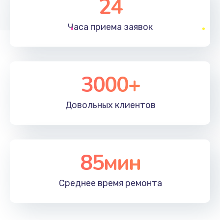
24
1830 руб.
Часа приема
заявок
Заказать
Устранение ошибок
2000 руб.
3000+
Заказать
Довольных
клиентов
Ремонт после залития
2100 руб.
Заказать
85мин
Ремонт электроплаты
Среднее время
ремонта
1400 руб.
Заказать