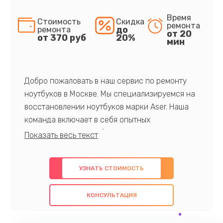
Время
Стоимость
Скидка
ремонта
до
ремонта
от 20
от 370 руб
20%
мин
Добро пожаловать в наш сервис по ремонту
ноутбуков в Москве. Мы специализируемся на
восстановлении ноутбуков марки Aser. Наша
команда включает в себя опытных
профессионалов с обширными знаниями и
многолетним опытом в данной области. Мы
предлагаем быстрый и качественный ремонт с
УЗНАТЬ СТОИМОСТЬ
использованием оригинальных компонентов, а
также гарантируем качество всех
КОНСУЛЬТАЦИЯ
проведенных работ. Наша цель - предоставить
клиентам надежное и профессиональное