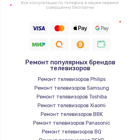
1400 руб.
Все консультации по телефону в нашем сервисе
совершенно бесплатны
Заказать
Восстановление цепи питания, пайка
880 руб.
Заказать
Ремонт популярных брендов
Программный ремонт/прошивка
телевизоров
390 руб.
Ремонт телевизоров Philips
Заказать
Ремонт телевизоров Samsung
Ремонт телевизоров Toshiba
Замена Bluetooth/Wi-Fi модуля
Ремонт телевизоров Xiaomi
800 руб.
Ремонт телевизоров BBK
Заказать
Ремонт телевизоров Panasonic
Ремонт телевизоров BQ
Замена картридера