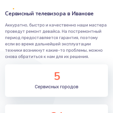
2400 руб.
Заказать
Сервисный телевизора в Иванове
Ремонт системной платы
Аккуратно, быстро и качественно наши мастера
проведут ремонт девайса. На постремонтный
1600 руб.
период предоставляется гарантия, поэтому
Заказать
если во время дальнейшей эксплуатации
техники возникнут какие-то проблемы, можно
Снятие системных ошибок/программный ремонт
снова обратиться к нам для их решения.
1400 руб.
Заказать
5
Ремонт разъема SIM-карты
Сервисных
городов
880 руб.
Заказать
Модернизация