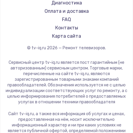
Hyundai
Диагностика
Замена видеокарты
Doffler
Оплата и доставка
1600 руб.
Hiper
FAQ
Заказать
Grundig
Контакты
HITACHI
Карта сайта
Ремонт разъема питания
Konka
© tv-iq.ru
2026
— Ремонт телевизоров.
880 руб.
RED solution
Thomson
Заказать
Сервисный центр tv-iq.ru является пост гарантийным (не
Yandex
авторизованным) сервисным центром. Торговые марки,
перечисленные на сайте tv-iq.ru, являются
Замена видеочипа
National
зарегистрированным товарными знаками компаний
2745 руб.
iFFALCON
правообладателей. Обозначения используется не с целью
индивидуализации соответствующих услуг по ремонту, а с
Tuvio
Заказать
целью информирования потребителей о предоставляемых
Nord
услугах в отношении техники правообладателя
Замена северного моста
Carrera
Сайт tv-iq.ru, а также вся информация об услугах и ценах,
BenQ
2600 руб.
предоставленная на нём, носит исключительно
информационный характер и ни при каких условиях не
Заказать
является публичной офертой, определяемой положениями