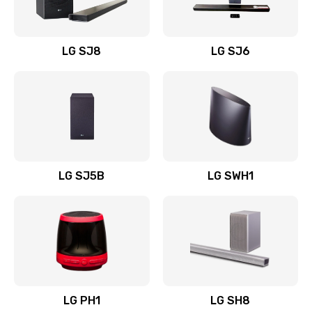
Заказать
Восстановление после заклинивания
LG SJ8
LG SJ6
1400 руб.
Заказать
Восстановление после залития
1500 руб.
Заказать
LG SJ5B
LG SWH1
Замена фильтра
1500 руб.
Заказать
Ремонт корпуса
LG PH1
LG SH8
1400 руб.