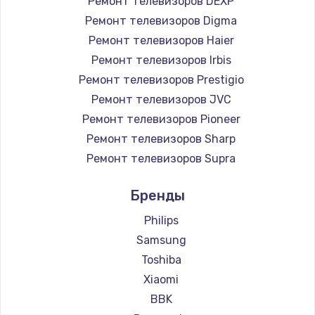
Ремонт телевизоров DEXP
890 руб.
Ремонт телевизоров Digma
Заказать
Ремонт телевизоров Haier
Ремонт телевизоров Irbis
Замена микросхемы NFC
Ремонт телевизоров Prestigio
1100 руб.
Ремонт телевизоров JVC
Ремонт телевизоров Pioneer
Заказать
Ремонт телевизоров Sharp
Замена шим-контроллера
Ремонт телевизоров Supra
3900 руб.
Ремонт телевизоров Aiwa
Бренды
Ремонт телевизоров Hisense
Заказать
Ремонт телевизоров Daewoo
Philips
Настройка Wi-Fi
Ремонт телевизоров Centek
Samsung
Ремонт телевизоров Telefunken
1030 руб.
Toshiba
Ремонт телевизоров Hyundai
Xiaomi
Заказать
Ремонт телевизоров Doffler
BBK