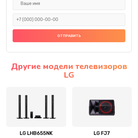
Ремонт платы электроники
1400 руб.
Заказать
Прошивка
1500 руб.
Заказать
Другие модели телевизоров
LG
Ремонт механики привода
1500 руб.
Заказать
Ремонт / замена кнопок, клавиш, индикаторов,
разъемов
1550 руб.
LG LHB655NK
LG FJ7
Заказать