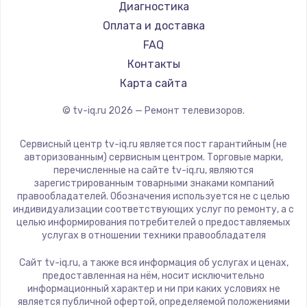
Hyundai
Диагностика
Замена видеокарты
Doffler
Оплата и доставка
1600 руб.
Hiper
FAQ
Заказать
Grundig
Контакты
HITACHI
Карта сайта
Ремонт разъема питания
Konka
© tv-iq.ru
2026
— Ремонт телевизоров.
880 руб.
RED solution
Thomson
Заказать
Сервисный центр tv-iq.ru является пост гарантийным (не
Yandex
авторизованным) сервисным центром. Торговые марки,
перечисленные на сайте tv-iq.ru, являются
Замена видеочипа
National
зарегистрированным товарными знаками компаний
2745 руб.
iFFALCON
правообладателей. Обозначения используется не с целью
индивидуализации соответствующих услуг по ремонту, а с
Tuvio
Заказать
целью информирования потребителей о предоставляемых
Nord
услугах в отношении техники правообладателя
Замена северного моста
Carrera
Сайт tv-iq.ru, а также вся информация об услугах и ценах,
BenQ
2600 руб.
предоставленная на нём, носит исключительно
информационный характер и ни при каких условиях не
Заказать
является публичной офертой, определяемой положениями