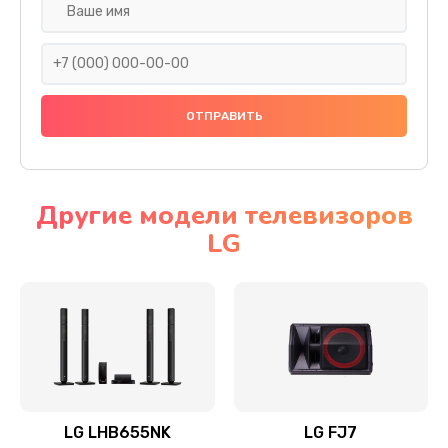
Ремонт платы электроники
1400 руб.
Заказать
Прошивка
1500 руб.
Заказать
Другие модели телевизоров
LG
Ремонт механики привода
1500 руб.
Заказать
Ремонт / замена кнопок, клавиш, индикаторов,
разъемов
1550 руб.
LG LHB655NK
LG FJ7
Заказать