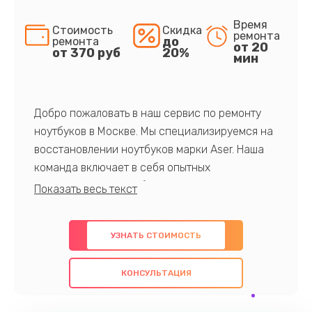
Время
Стоимость
Скидка
ремонта
до
ремонта
от 20
от 370 руб
20%
мин
Добро пожаловать в наш сервис по ремонту
ноутбуков в Москве. Мы специализируемся на
восстановлении ноутбуков марки Aser. Наша
команда включает в себя опытных
профессионалов с обширными знаниями и
многолетним опытом в данной области. Мы
предлагаем быстрый и качественный ремонт с
УЗНАТЬ СТОИМОСТЬ
использованием оригинальных компонентов, а
также гарантируем качество всех
КОНСУЛЬТАЦИЯ
проведенных работ. Наша цель - предоставить
клиентам надежное и профессиональное