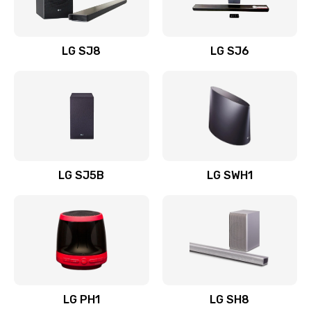
Заказать
Восстановление после заклинивания
LG SJ8
LG SJ6
1400 руб.
Заказать
Восстановление после залития
1500 руб.
Заказать
LG SJ5B
LG SWH1
Замена фильтра
1500 руб.
Заказать
Ремонт корпуса
LG PH1
LG SH8
1400 руб.