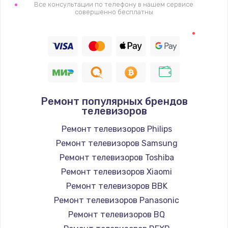
1400 руб.
Все консультации по телефону в нашем сервисе
совершенно бесплатны
Заказать
Восстановление цепи питания, пайка
880 руб.
Заказать
Ремонт популярных брендов
Программный ремонт/прошивка
телевизоров
390 руб.
Ремонт телевизоров Philips
Заказать
Ремонт телевизоров Samsung
Ремонт телевизоров Toshiba
Замена Bluetooth/Wi-Fi модуля
Ремонт телевизоров Xiaomi
800 руб.
Ремонт телевизоров BBK
Заказать
Ремонт телевизоров Panasonic
Ремонт телевизоров BQ
Замена картридера