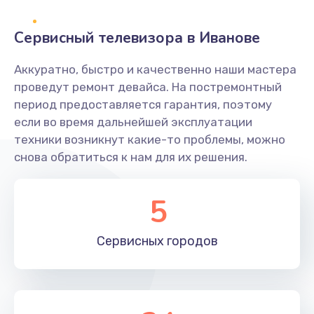
2400 руб.
Заказать
Сервисный телевизора в Иванове
Ремонт системной платы
Аккуратно, быстро и качественно наши мастера
проведут ремонт девайса. На постремонтный
1600 руб.
период предоставляется гарантия, поэтому
Заказать
если во время дальнейшей эксплуатации
техники возникнут какие-то проблемы, можно
Снятие системных ошибок/программный ремонт
снова обратиться к нам для их решения.
1400 руб.
Заказать
5
Ремонт разъема SIM-карты
Сервисных
городов
880 руб.
Заказать
Модернизация