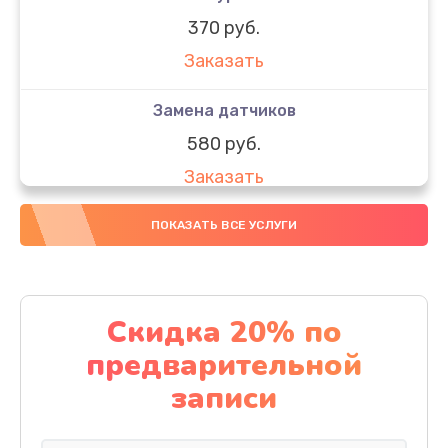
370 руб.
Заказать
Замена датчиков
580 руб.
Заказать
Комплексная чистка
ПОКАЗАТЬ ВСЕ УСЛУГИ
800 руб.
Заказать
Скидка 20% по
Замена дисплея (экрана)
предварительной
2000 руб.
записи
Заказать