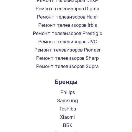
Ремонт телевизоров DEXP
890 руб.
Ремонт телевизоров Digma
Заказать
Ремонт телевизоров Haier
Ремонт телевизоров Irbis
Замена микросхемы NFC
Ремонт телевизоров Prestigio
1100 руб.
Ремонт телевизоров JVC
Ремонт телевизоров Pioneer
Заказать
Ремонт телевизоров Sharp
Замена шим-контроллера
Ремонт телевизоров Supra
3900 руб.
Ремонт телевизоров Aiwa
Бренды
Ремонт телевизоров Hisense
Заказать
Ремонт телевизоров Daewoo
Philips
Настройка Wi-Fi
Ремонт телевизоров Centek
Samsung
Ремонт телевизоров Telefunken
1030 руб.
Toshiba
Ремонт телевизоров Hyundai
Xiaomi
Заказать
Ремонт телевизоров Doffler
BBK