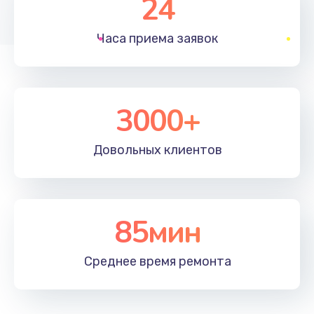
24
1830 руб.
Часа приема
заявок
Заказать
Устранение ошибок
2000 руб.
3000+
Заказать
Довольных
клиентов
Ремонт после залития
2100 руб.
Заказать
85мин
Ремонт электроплаты
Среднее время
ремонта
1400 руб.
Заказать