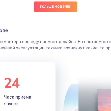
БОЛЬШЕ МОДЕЛЕЙ
40 мин
3 года
граммный
50 мин
1 год
ове
ши мастера проведут ремонт девайса. На постремонт
50 мин
2 года
ьнейшей эксплуатации техники возникнут какие-то пр
60 мин
3 года
60 мин
2 года
24
50 мин
1 год
Часа приема
30 мин
3 года
заявок