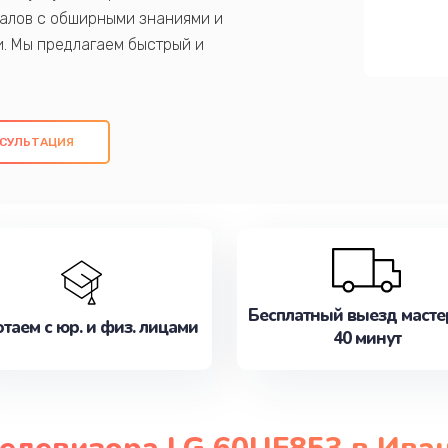
алов с обширными знаниями и
и. Мы предлагаем быстрый и
ем оригинальных компонентов, а также
ых работ. Наша цель - предоставить
ое обслуживание, удовлетворяя их
СУЛЬТАЦИЯ
медлите записаться на ремонт уже
Бесплатный выезд масте
таем с юр. и физ. лицами
40 минут