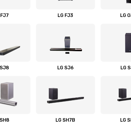
вания
20 мин
2 года
 FJ7
LG FJ3
LG 
60 мин
2 года
40 мин
1 год
50 мин
2 года
 SJ8
LG SJ6
LG 
ьного
60 мин
1 год
20 мин
2 года
авления
20 мин
3 года
 SH8
LG SH7B
LG 
20 мин
2 года