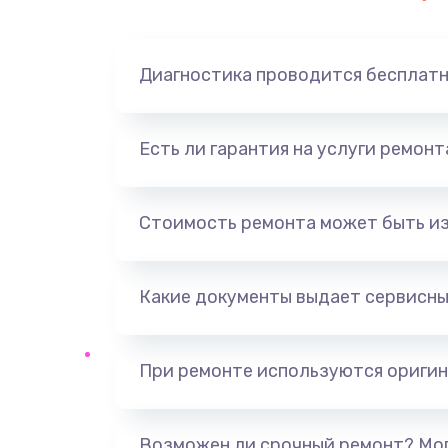
Замена динамика
Диагностика проводится бесплат
Замена корпуса
Замена аккумулятора
Есть ли гарантия на услуги ремон
Замена разъема
Стоимость ремонта может быть и
Ремонт платы
Какие документы выдает сервисны
Не включается
Нет звука
При ремонте используются оригин
Не видит флешку
Возможен ли срочный ремонт? Мог