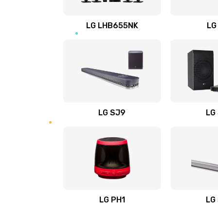
Восстановление после заклини
LG LHB655NK
LG
Восстановление после залития
Замена фильтра
Ремонт корпуса
LG SJ9
LG
Полная профилактика вертикал
пылесоса
Пайка конденсаторов
Ремонт электронного блока упр
LG PH1
LG
Ремонт или замена двигателя