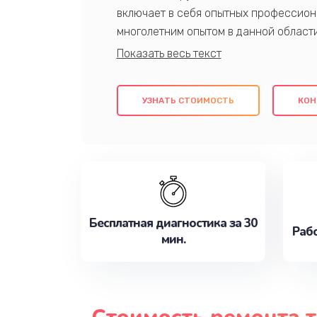
включает в себя опытных профессион
многолетним опытом в данной област
качественный ремонт с использовани
гарантируем качество всех проведенн
клиентам надежное и профессиональн
УЗНАТЬ СТОИМОСТЬ
КОН
потребности наилучшим образом. Не 
сейчас!
Бесплатная диагностика за 30
Рабо
мин.