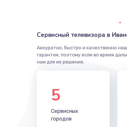
Ремонт системной платы
Снятие системных ошибок/про
Сервисный телевизора в Иван
ремонт
Аккуратно, быстро и качественно на
Ремонт разъема SIM-карты
гарантия, поэтому если во время дал
нам для их решения.
Модернизация
Устранение ошибок
5
Ремонт после залития
Сервисных
Ремонт электроплаты
городов