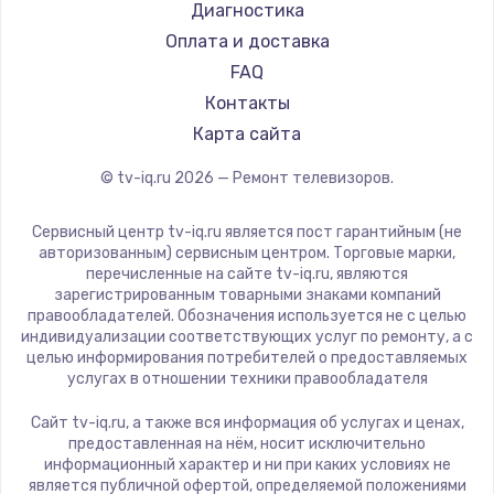
Hyundai
Диагностика
Замена видеокарты
Doffler
Оплата и доставка
1600 руб.
Hiper
FAQ
Заказать
Grundig
Контакты
HITACHI
Карта сайта
Ремонт разъема питания
Konka
© tv-iq.ru
2026
— Ремонт телевизоров.
880 руб.
RED solution
Thomson
Заказать
Сервисный центр tv-iq.ru является пост гарантийным (не
Yandex
авторизованным) сервисным центром. Торговые марки,
перечисленные на сайте tv-iq.ru, являются
Замена видеочипа
National
зарегистрированным товарными знаками компаний
2745 руб.
iFFALCON
правообладателей. Обозначения используется не с целью
индивидуализации соответствующих услуг по ремонту, а с
Tuvio
Заказать
целью информирования потребителей о предоставляемых
Nord
услугах в отношении техники правообладателя
Замена северного моста
Carrera
Сайт tv-iq.ru, а также вся информация об услугах и ценах,
BenQ
2600 руб.
предоставленная на нём, носит исключительно
информационный характер и ни при каких условиях не
Заказать
является публичной офертой, определяемой положениями