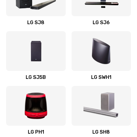
Заказать
Восстановление после заклинивания
LG SJ8
LG SJ6
1400 руб.
Заказать
Восстановление после залития
1500 руб.
Заказать
LG SJ5B
LG SWH1
Замена фильтра
1500 руб.
Заказать
Ремонт корпуса
LG PH1
LG SH8
1400 руб.