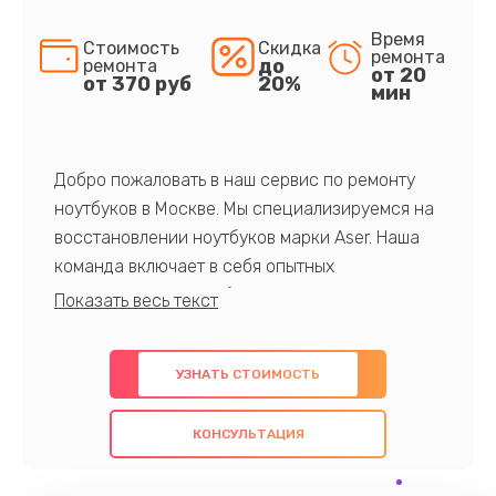
Время
Стоимость
Скидка
ремонта
до
ремонта
от 20
от 370 руб
20%
мин
Добро пожаловать в наш сервис по ремонту
ноутбуков в Москве. Мы специализируемся на
восстановлении ноутбуков марки Aser. Наша
команда включает в себя опытных
профессионалов с обширными знаниями и
многолетним опытом в данной области. Мы
предлагаем быстрый и качественный ремонт с
УЗНАТЬ СТОИМОСТЬ
использованием оригинальных компонентов, а
также гарантируем качество всех
КОНСУЛЬТАЦИЯ
проведенных работ. Наша цель - предоставить
клиентам надежное и профессиональное