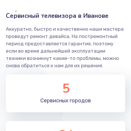
2400 руб.
Заказать
Сервисный телевизора в Иванове
Ремонт системной платы
Аккуратно, быстро и качественно наши мастера
проведут ремонт девайса. На постремонтный
1600 руб.
период предоставляется гарантия, поэтому
Заказать
если во время дальнейшей эксплуатации
техники возникнут какие-то проблемы, можно
Снятие системных ошибок/программный ремонт
снова обратиться к нам для их решения.
1400 руб.
Заказать
5
Ремонт разъема SIM-карты
Сервисных
городов
880 руб.
Заказать
Модернизация