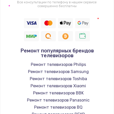
1400 руб.
Все консультации по телефону в нашем сервисе
совершенно бесплатны
Заказать
Восстановление цепи питания, пайка
880 руб.
Заказать
Ремонт популярных брендов
Программный ремонт/прошивка
телевизоров
390 руб.
Ремонт телевизоров Philips
Заказать
Ремонт телевизоров Samsung
Ремонт телевизоров Toshiba
Замена Bluetooth/Wi-Fi модуля
Ремонт телевизоров Xiaomi
800 руб.
Ремонт телевизоров BBK
Заказать
Ремонт телевизоров Panasonic
Ремонт телевизоров BQ
Замена картридера