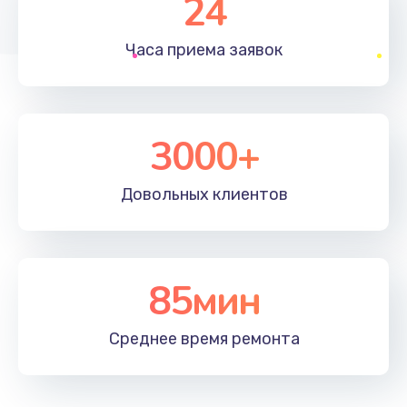
24
1830 руб.
Часа приема
заявок
Заказать
Устранение ошибок
2000 руб.
3000+
Заказать
Довольных
клиентов
Ремонт после залития
2100 руб.
Заказать
85мин
Ремонт электроплаты
Среднее время
ремонта
1400 руб.
Заказать