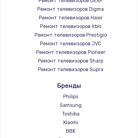
Ремонт телевизоров DEXP
890 руб.
Ремонт телевизоров Digma
Заказать
Ремонт телевизоров Haier
Ремонт телевизоров Irbis
Замена микросхемы NFC
Ремонт телевизоров Prestigio
1100 руб.
Ремонт телевизоров JVC
Ремонт телевизоров Pioneer
Заказать
Ремонт телевизоров Sharp
Замена шим-контроллера
Ремонт телевизоров Supra
3900 руб.
Ремонт телевизоров Aiwa
Бренды
Ремонт телевизоров Hisense
Заказать
Ремонт телевизоров Daewoo
Philips
Настройка Wi-Fi
Ремонт телевизоров Centek
Samsung
Ремонт телевизоров Telefunken
1030 руб.
Toshiba
Ремонт телевизоров Hyundai
Xiaomi
Заказать
Ремонт телевизоров Doffler
BBK