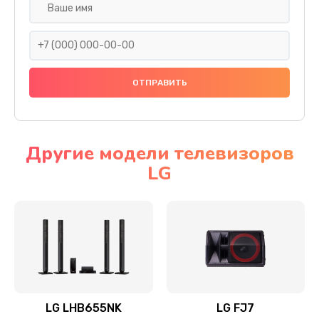
Ремонт платы электроники
1400 руб.
Заказать
Прошивка
1500 руб.
Заказать
Другие модели телевизоров
LG
Ремонт механики привода
1500 руб.
Заказать
Ремонт / замена кнопок, клавиш, индикаторов,
разъемов
1550 руб.
LG LHB655NK
LG FJ7
Заказать