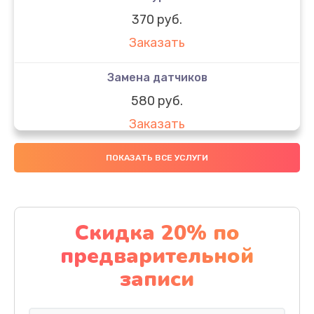
370 руб.
Заказать
Замена датчиков
580 руб.
Заказать
Комплексная чистка
ПОКАЗАТЬ ВСЕ УСЛУГИ
800 руб.
Заказать
Скидка 20% по
Замена дисплея (экрана)
предварительной
2000 руб.
записи
Заказать