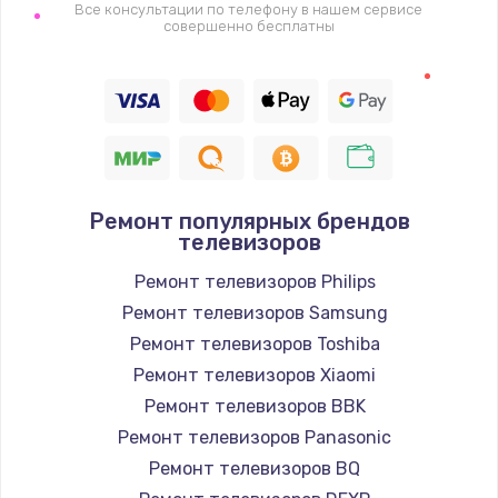
1400 руб.
Все консультации по телефону в нашем сервисе
совершенно бесплатны
Заказать
Восстановление цепи питания, пайка
880 руб.
Заказать
Ремонт популярных брендов
Программный ремонт/прошивка
телевизоров
390 руб.
Ремонт телевизоров Philips
Заказать
Ремонт телевизоров Samsung
Ремонт телевизоров Toshiba
Замена Bluetooth/Wi-Fi модуля
Ремонт телевизоров Xiaomi
800 руб.
Ремонт телевизоров BBK
Заказать
Ремонт телевизоров Panasonic
Ремонт телевизоров BQ
Замена картридера