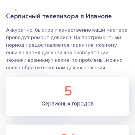
2400 руб.
Заказать
Сервисный телевизора в Иванове
Ремонт системной платы
Аккуратно, быстро и качественно наши мастера
проведут ремонт девайса. На постремонтный
1600 руб.
период предоставляется гарантия, поэтому
Заказать
если во время дальнейшей эксплуатации
техники возникнут какие-то проблемы, можно
Снятие системных ошибок/программный ремонт
снова обратиться к нам для их решения.
1400 руб.
Заказать
5
Ремонт разъема SIM-карты
Сервисных
городов
880 руб.
Заказать
Модернизация