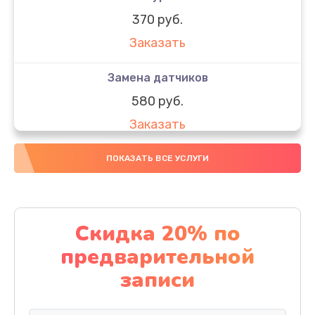
370 руб.
Заказать
Замена датчиков
580 руб.
Заказать
Комплексная чистка
ПОКАЗАТЬ ВСЕ УСЛУГИ
800 руб.
Заказать
Скидка 20% по
Замена дисплея (экрана)
предварительной
2000 руб.
записи
Заказать