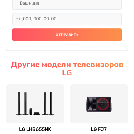
Ремонт платы электроники
1400 руб.
Заказать
Прошивка
1500 руб.
Заказать
Другие модели телевизоров
LG
Ремонт механики привода
1500 руб.
Заказать
Ремонт / замена кнопок, клавиш, индикаторов,
разъемов
1550 руб.
LG LHB655NK
LG FJ7
Заказать