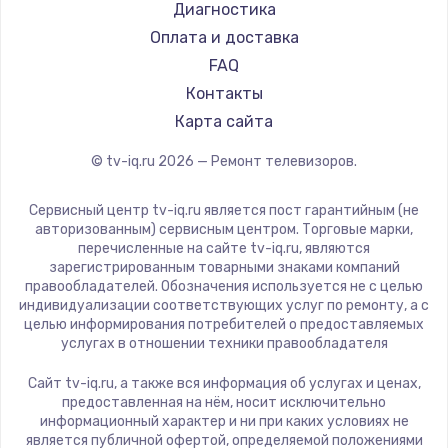
Hyundai
Диагностика
Замена видеокарты
Doffler
Оплата и доставка
1600 руб.
Hiper
FAQ
Заказать
Grundig
Контакты
HITACHI
Карта сайта
Ремонт разъема питания
Konka
© tv-iq.ru
2026
— Ремонт телевизоров.
880 руб.
RED solution
Thomson
Заказать
Сервисный центр tv-iq.ru является пост гарантийным (не
Yandex
авторизованным) сервисным центром. Торговые марки,
перечисленные на сайте tv-iq.ru, являются
Замена видеочипа
National
зарегистрированным товарными знаками компаний
2745 руб.
iFFALCON
правообладателей. Обозначения используется не с целью
индивидуализации соответствующих услуг по ремонту, а с
Tuvio
Заказать
целью информирования потребителей о предоставляемых
Nord
услугах в отношении техники правообладателя
Замена северного моста
Carrera
Сайт tv-iq.ru, а также вся информация об услугах и ценах,
BenQ
2600 руб.
предоставленная на нём, носит исключительно
информационный характер и ни при каких условиях не
Заказать
является публичной офертой, определяемой положениями