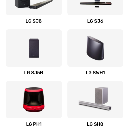
Заказать
Восстановление после заклинивания
LG SJ8
LG SJ6
1400 руб.
Заказать
Восстановление после залития
1500 руб.
Заказать
LG SJ5B
LG SWH1
Замена фильтра
1500 руб.
Заказать
Ремонт корпуса
LG PH1
LG SH8
1400 руб.