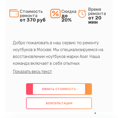
Время
Стоимость
Скидка
ремонта
до
ремонта
от 20
от 370 руб
20%
мин
Добро пожаловать в наш сервис по ремонту
ноутбуков в Москве. Мы специализируемся на
восстановлении ноутбуков марки Aser. Наша
команда включает в себя опытных
профессионалов с обширными знаниями и
многолетним опытом в данной области. Мы
предлагаем быстрый и качественный ремонт с
УЗНАТЬ СТОИМОСТЬ
использованием оригинальных компонентов, а
также гарантируем качество всех
КОНСУЛЬТАЦИЯ
проведенных работ. Наша цель - предоставить
клиентам надежное и профессиональное