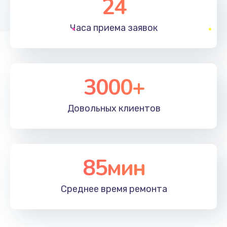
24
1830 руб.
Часа приема
заявок
Заказать
Устранение ошибок
2000 руб.
3000+
Заказать
Довольных
клиентов
Ремонт после залития
2100 руб.
Заказать
85мин
Ремонт электроплаты
Среднее время
ремонта
1400 руб.
Заказать