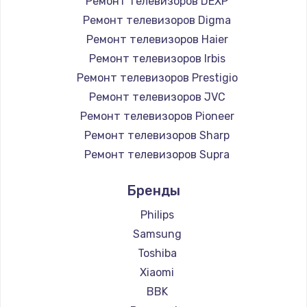
Ремонт телевизоров DEXP
890 руб.
Ремонт телевизоров Digma
Заказать
Ремонт телевизоров Haier
Ремонт телевизоров Irbis
Замена микросхемы NFC
Ремонт телевизоров Prestigio
1100 руб.
Ремонт телевизоров JVC
Ремонт телевизоров Pioneer
Заказать
Ремонт телевизоров Sharp
Замена шим-контроллера
Ремонт телевизоров Supra
3900 руб.
Ремонт телевизоров Aiwa
Бренды
Ремонт телевизоров Hisense
Заказать
Ремонт телевизоров Daewoo
Philips
Настройка Wi-Fi
Ремонт телевизоров Centek
Samsung
Ремонт телевизоров Telefunken
1030 руб.
Toshiba
Ремонт телевизоров Hyundai
Xiaomi
Заказать
Ремонт телевизоров Doffler
BBK