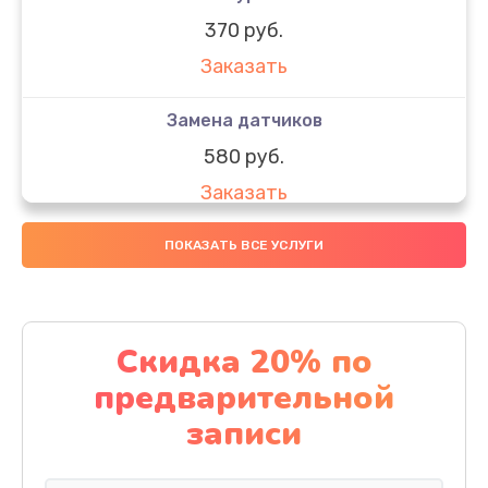
370 руб.
Заказать
Замена датчиков
580 руб.
Заказать
Комплексная чистка
ПОКАЗАТЬ ВСЕ УСЛУГИ
800 руб.
Заказать
Скидка 20% по
Замена дисплея (экрана)
предварительной
2000 руб.
записи
Заказать