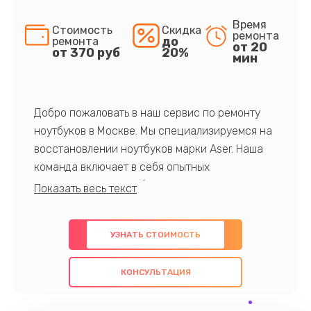
Время
Стоимость
Скидка
ремонта
до
ремонта
от 20
от 370 руб
20%
мин
Добро пожаловать в наш сервис по ремонту
ноутбуков в Москве. Мы специализируемся на
восстановлении ноутбуков марки Aser. Наша
команда включает в себя опытных
профессионалов с обширными знаниями и
многолетним опытом в данной области. Мы
предлагаем быстрый и качественный ремонт с
УЗНАТЬ СТОИМОСТЬ
использованием оригинальных компонентов, а
также гарантируем качество всех
КОНСУЛЬТАЦИЯ
проведенных работ. Наша цель - предоставить
клиентам надежное и профессиональное