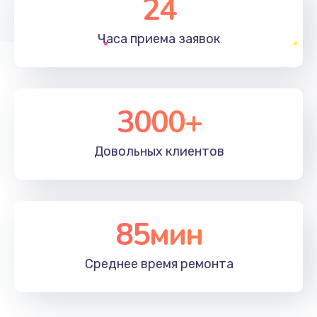
24
1830 руб.
Часа приема
заявок
Заказать
Устранение ошибок
2000 руб.
3000+
Заказать
Довольных
клиентов
Ремонт после залития
2100 руб.
Заказать
85мин
Ремонт электроплаты
Среднее время
ремонта
1400 руб.
Заказать