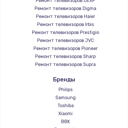
Ремонт телевизоров DEXP
890 руб.
Ремонт телевизоров Digma
Заказать
Ремонт телевизоров Haier
Ремонт телевизоров Irbis
Замена микросхемы NFC
Ремонт телевизоров Prestigio
1100 руб.
Ремонт телевизоров JVC
Ремонт телевизоров Pioneer
Заказать
Ремонт телевизоров Sharp
Замена шим-контроллера
Ремонт телевизоров Supra
3900 руб.
Ремонт телевизоров Aiwa
Бренды
Ремонт телевизоров Hisense
Заказать
Ремонт телевизоров Daewoo
Philips
Настройка Wi-Fi
Ремонт телевизоров Centek
Samsung
Ремонт телевизоров Telefunken
1030 руб.
Toshiba
Ремонт телевизоров Hyundai
Xiaomi
Заказать
Ремонт телевизоров Doffler
BBK