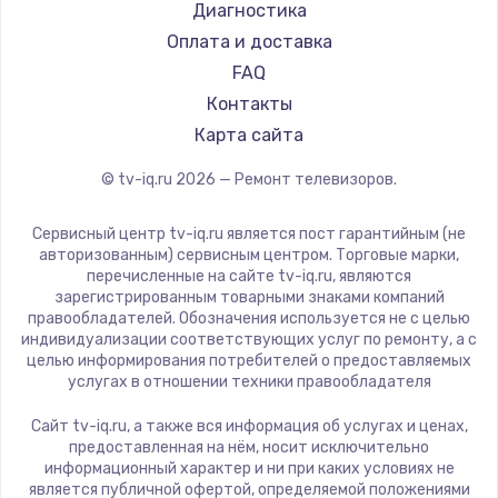
Hyundai
Диагностика
Замена видеокарты
Doffler
Оплата и доставка
1600 руб.
Hiper
FAQ
Заказать
Grundig
Контакты
HITACHI
Карта сайта
Ремонт разъема питания
Konka
© tv-iq.ru
2026
— Ремонт телевизоров.
880 руб.
RED solution
Thomson
Заказать
Сервисный центр tv-iq.ru является пост гарантийным (не
Yandex
авторизованным) сервисным центром. Торговые марки,
перечисленные на сайте tv-iq.ru, являются
Замена видеочипа
National
зарегистрированным товарными знаками компаний
2745 руб.
iFFALCON
правообладателей. Обозначения используется не с целью
индивидуализации соответствующих услуг по ремонту, а с
Tuvio
Заказать
целью информирования потребителей о предоставляемых
Nord
услугах в отношении техники правообладателя
Замена северного моста
Carrera
Сайт tv-iq.ru, а также вся информация об услугах и ценах,
BenQ
2600 руб.
предоставленная на нём, носит исключительно
информационный характер и ни при каких условиях не
Заказать
является публичной офертой, определяемой положениями