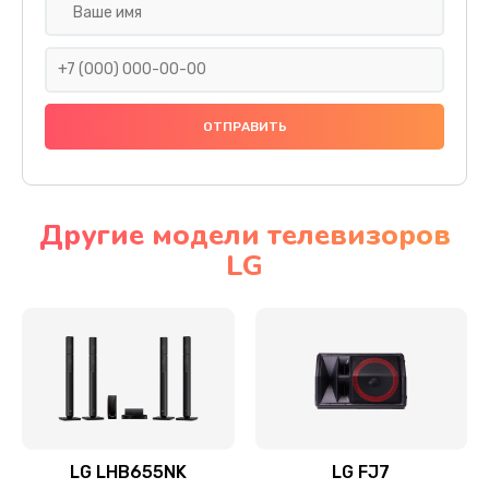
Ремонт платы электроники
1400 руб.
Заказать
Прошивка
1500 руб.
Заказать
Другие модели телевизоров
LG
Ремонт механики привода
1500 руб.
Заказать
Ремонт / замена кнопок, клавиш, индикаторов,
разъемов
1550 руб.
LG LHB655NK
LG FJ7
Заказать