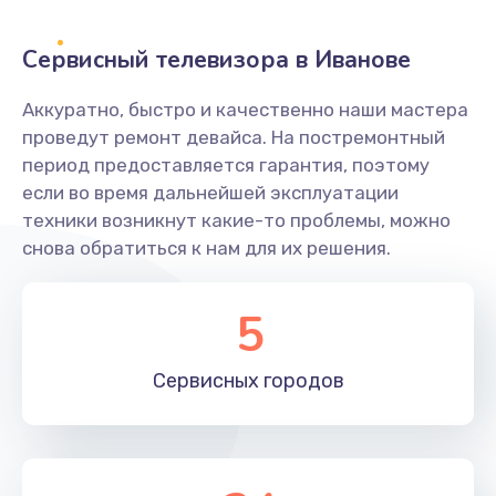
2400 руб.
Заказать
Сервисный телевизора в Иванове
Ремонт системной платы
Аккуратно, быстро и качественно наши мастера
проведут ремонт девайса. На постремонтный
1600 руб.
период предоставляется гарантия, поэтому
Заказать
если во время дальнейшей эксплуатации
техники возникнут какие-то проблемы, можно
Снятие системных ошибок/программный ремонт
снова обратиться к нам для их решения.
1400 руб.
Заказать
5
Ремонт разъема SIM-карты
Сервисных
городов
880 руб.
Заказать
Модернизация