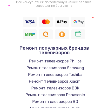
1400 руб.
Все консультации по телефону в нашем сервисе
совершенно бесплатны
Заказать
Восстановление цепи питания, пайка
880 руб.
Заказать
Ремонт популярных брендов
Программный ремонт/прошивка
телевизоров
390 руб.
Ремонт телевизоров Philips
Заказать
Ремонт телевизоров Samsung
Ремонт телевизоров Toshiba
Замена Bluetooth/Wi-Fi модуля
Ремонт телевизоров Xiaomi
800 руб.
Ремонт телевизоров BBK
Заказать
Ремонт телевизоров Panasonic
Ремонт телевизоров BQ
Замена картридера