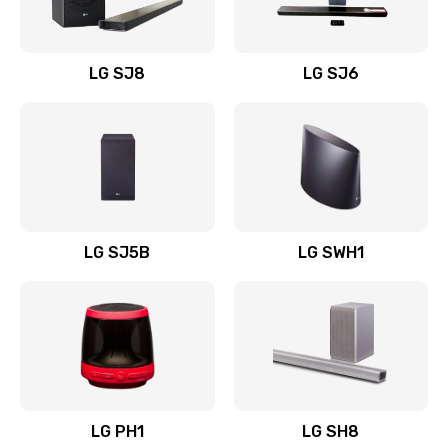
Заказать
Восстановление после заклинивания
LG SJ8
LG SJ6
1400 руб.
Заказать
Восстановление после залития
1500 руб.
Заказать
LG SJ5B
LG SWH1
Замена фильтра
1500 руб.
Заказать
Ремонт корпуса
LG PH1
LG SH8
1400 руб.