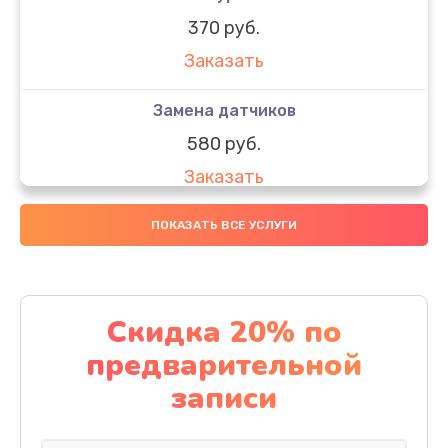
370 руб.
Заказать
Замена датчиков
580 руб.
Заказать
Комплексная чистка
ПОКАЗАТЬ ВСЕ УСЛУГИ
800 руб.
Заказать
Скидка 20% по
Замена дисплея (экрана)
предварительной
2000 руб.
записи
Заказать