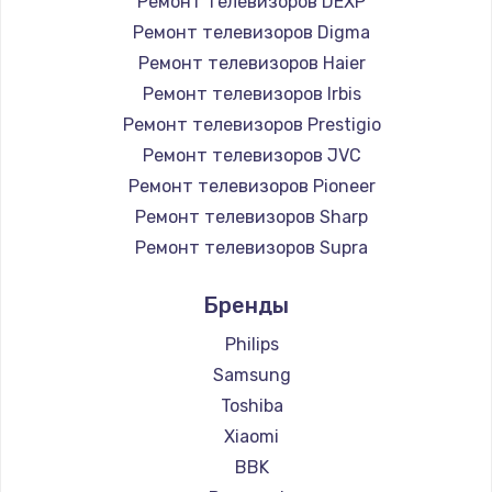
Ремонт телевизоров DEXP
890 руб.
Ремонт телевизоров Digma
Заказать
Ремонт телевизоров Haier
Ремонт телевизоров Irbis
Замена микросхемы NFC
Ремонт телевизоров Prestigio
1100 руб.
Ремонт телевизоров JVC
Ремонт телевизоров Pioneer
Заказать
Ремонт телевизоров Sharp
Замена шим-контроллера
Ремонт телевизоров Supra
3900 руб.
Ремонт телевизоров Aiwa
Бренды
Ремонт телевизоров Hisense
Заказать
Ремонт телевизоров Daewoo
Philips
Настройка Wi-Fi
Ремонт телевизоров Centek
Samsung
Ремонт телевизоров Telefunken
1030 руб.
Toshiba
Ремонт телевизоров Hyundai
Xiaomi
Заказать
Ремонт телевизоров Doffler
BBK