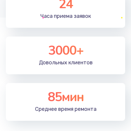
24
1830 руб.
Часа приема
заявок
Заказать
Устранение ошибок
2000 руб.
3000+
Заказать
Довольных
клиентов
Ремонт после залития
2100 руб.
Заказать
85мин
Ремонт электроплаты
Среднее время
ремонта
1400 руб.
Заказать