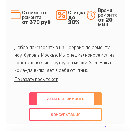
Время
Стоимость
Скидка
ремонта
до
ремонта
от 20
от 370 руб
20%
мин
Добро пожаловать в наш сервис по ремонту
ноутбуков в Москве. Мы специализируемся на
восстановлении ноутбуков марки Aser. Наша
команда включает в себя опытных
профессионалов с обширными знаниями и
многолетним опытом в данной области. Мы
предлагаем быстрый и качественный ремонт с
УЗНАТЬ СТОИМОСТЬ
использованием оригинальных компонентов, а
также гарантируем качество всех
КОНСУЛЬТАЦИЯ
проведенных работ. Наша цель - предоставить
клиентам надежное и профессиональное