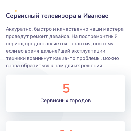
2400 руб.
Заказать
Сервисный телевизора в Иванове
Ремонт системной платы
Аккуратно, быстро и качественно наши мастера
проведут ремонт девайса. На постремонтный
1600 руб.
период предоставляется гарантия, поэтому
Заказать
если во время дальнейшей эксплуатации
техники возникнут какие-то проблемы, можно
Снятие системных ошибок/программный ремонт
снова обратиться к нам для их решения.
1400 руб.
Заказать
5
Ремонт разъема SIM-карты
Сервисных
городов
880 руб.
Заказать
Модернизация