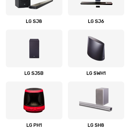
Заказать
Восстановление после заклинивания
LG SJ8
LG SJ6
1400 руб.
Заказать
Восстановление после залития
1500 руб.
Заказать
LG SJ5B
LG SWH1
Замена фильтра
1500 руб.
Заказать
Ремонт корпуса
LG PH1
LG SH8
1400 руб.