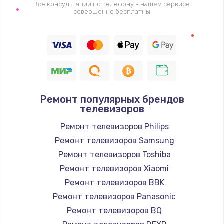
1400 руб.
Все консультации по телефону в нашем сервисе
совершенно бесплатны
Заказать
Восстановление цепи питания, пайка
880 руб.
Заказать
Ремонт популярных брендов
Программный ремонт/прошивка
телевизоров
390 руб.
Ремонт телевизоров Philips
Заказать
Ремонт телевизоров Samsung
Ремонт телевизоров Toshiba
Замена Bluetooth/Wi-Fi модуля
Ремонт телевизоров Xiaomi
800 руб.
Ремонт телевизоров BBK
Заказать
Ремонт телевизоров Panasonic
Ремонт телевизоров BQ
Замена картридера