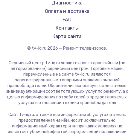
Hyundai
Диагностика
Замена видеокарты
Doffler
Оплата и доставка
1600 руб.
Hiper
FAQ
Заказать
Grundig
Контакты
HITACHI
Карта сайта
Ремонт разъема питания
Konka
© tv-iq.ru
2026
— Ремонт телевизоров.
880 руб.
RED solution
Thomson
Заказать
Сервисный центр tv-iq.ru является пост гарантийным (не
Yandex
авторизованным) сервисным центром. Торговые марки,
перечисленные на сайте tv-iq.ru, являются
Замена видеочипа
National
зарегистрированным товарными знаками компаний
2745 руб.
iFFALCON
правообладателей. Обозначения используется не с целью
индивидуализации соответствующих услуг по ремонту, а с
Tuvio
Заказать
целью информирования потребителей о предоставляемых
Nord
услугах в отношении техники правообладателя
Замена северного моста
Carrera
Сайт tv-iq.ru, а также вся информация об услугах и ценах,
BenQ
2600 руб.
предоставленная на нём, носит исключительно
информационный характер и ни при каких условиях не
Заказать
является публичной офертой, определяемой положениями