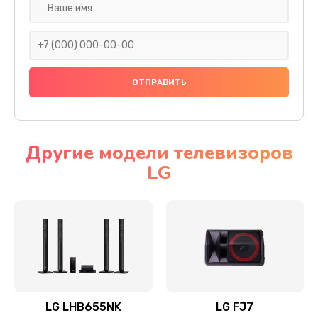
Ремонт платы электроники
1400 руб.
Заказать
Прошивка
1500 руб.
Заказать
Другие модели телевизоров
LG
Ремонт механики привода
1500 руб.
Заказать
Ремонт / замена кнопок, клавиш, индикаторов,
разъемов
1550 руб.
LG LHB655NK
LG FJ7
Заказать