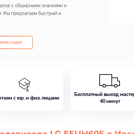
алов с обширными знаниями и
и. Мы предлагаем быстрый и
ем оригинальных компонентов, а также
ых работ. Наша цель - предоставить
ое обслуживание, удовлетворяя их
СУЛЬТАЦИЯ
медлите записаться на ремонт уже
Бесплатный выезд масте
таем с юр. и физ. лицами
40 минут