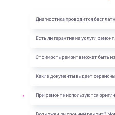
Замена динамика
Диагностика проводится бесплат
Замена корпуса
Замена аккумулятора
Есть ли гарантия на услуги ремон
Замена разъема
Стоимость ремонта может быть и
Ремонт платы
Какие документы выдает сервисны
Не включается
Нет звука
При ремонте используются оригин
Не видит флешку
Возможен ли срочный ремонт? Мог