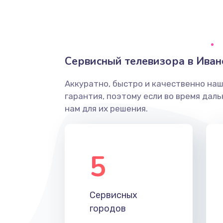
Ремонт системной платы
Снятие системных ошибок/про
Сервисный телевизора в Иван
ремонт
Аккуратно, быстро и качественно на
Ремонт разъема SIM-карты
гарантия, поэтому если во время дал
нам для их решения.
Модернизация
Устранение ошибок
5
Ремонт после залития
Сервисных
Ремонт электроплаты
городов