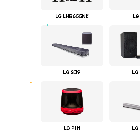
Восстановление после заклини
LG LHB655NK
LG
Восстановление после залития
Замена фильтра
Ремонт корпуса
LG SJ9
LG
Полная профилактика вертикал
пылесоса
Пайка конденсаторов
Ремонт электронного блока упр
LG PH1
LG
Ремонт или замена двигателя