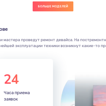
БОЛЬШЕ МОДЕЛЕЙ
50 мин
3 года
граммный
30 мин
1 год
ове
ши мастера проведут ремонт девайса. На постремонт
50 мин
2 года
ьнейшей эксплуатации техники возникнут какие-то пр
20 мин
3 года
30 мин
2 года
24
50 мин
3 года
Часа приема
50 мин
3 года
заявок