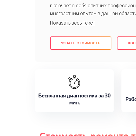
включает в себя опытных профессион
многолетним опытом в данной област
качественный ремонт с использовани
гарантируем качество всех проведенн
клиентам надежное и профессиональн
УЗНАТЬ СТОИМОСТЬ
КОН
потребности наилучшим образом. Не 
сейчас!
Бесплатная диагностика за 30
Рабо
мин.