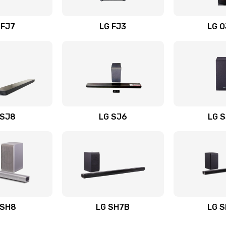
вания
30 мин
3 года
 FJ7
LG FJ3
LG 
30 мин
2 года
30 мин
3 года
60 мин
3 года
 SJ8
LG SJ6
LG 
ьного
20 мин
2 года
60 мин
1 год
авления
30 мин
1 год
 SH8
LG SH7B
LG 
50 мин
1 год