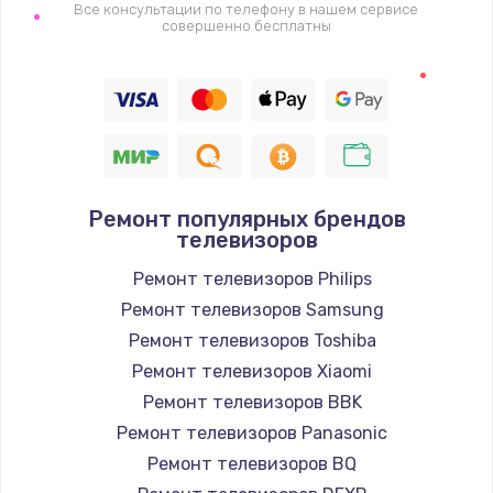
1400 руб.
Все консультации по телефону в нашем сервисе
совершенно бесплатны
Заказать
Восстановление цепи питания, пайка
880 руб.
Заказать
Ремонт популярных брендов
Программный ремонт/прошивка
телевизоров
390 руб.
Ремонт телевизоров Philips
Заказать
Ремонт телевизоров Samsung
Ремонт телевизоров Toshiba
Замена Bluetooth/Wi-Fi модуля
Ремонт телевизоров Xiaomi
800 руб.
Ремонт телевизоров BBK
Заказать
Ремонт телевизоров Panasonic
Ремонт телевизоров BQ
Замена картридера