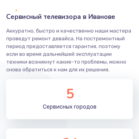
2400 руб.
Заказать
Сервисный телевизора в Иванове
Ремонт системной платы
Аккуратно, быстро и качественно наши мастера
проведут ремонт девайса. На постремонтный
1600 руб.
период предоставляется гарантия, поэтому
Заказать
если во время дальнейшей эксплуатации
техники возникнут какие-то проблемы, можно
Снятие системных ошибок/программный ремонт
снова обратиться к нам для их решения.
1400 руб.
Заказать
5
Ремонт разъема SIM-карты
Сервисных
городов
880 руб.
Заказать
Модернизация