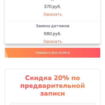
370 руб.
Заказать
Замена датчиков
580 руб.
Заказать
Комплексная чистка
ПОКАЗАТЬ ВСЕ УСЛУГИ
800 руб.
Заказать
Скидка 20% по
Замена дисплея (экрана)
предварительной
2000 руб.
записи
Заказать