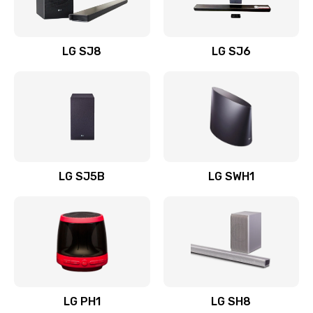
Заказать
Восстановление после заклинивания
LG SJ8
LG SJ6
1400 руб.
Заказать
Восстановление после залития
1500 руб.
Заказать
LG SJ5B
LG SWH1
Замена фильтра
1500 руб.
Заказать
Ремонт корпуса
LG PH1
LG SH8
1400 руб.