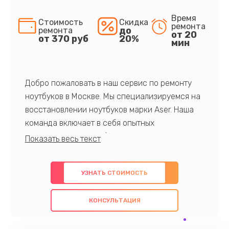
Время
Стоимость
Скидка
ремонта
до
ремонта
от 20
от 370 руб
20%
мин
Добро пожаловать в наш сервис по ремонту
ноутбуков в Москве. Мы специализируемся на
восстановлении ноутбуков марки Aser. Наша
команда включает в себя опытных
профессионалов с обширными знаниями и
многолетним опытом в данной области. Мы
предлагаем быстрый и качественный ремонт с
УЗНАТЬ СТОИМОСТЬ
использованием оригинальных компонентов, а
также гарантируем качество всех
КОНСУЛЬТАЦИЯ
проведенных работ. Наша цель - предоставить
клиентам надежное и профессиональное