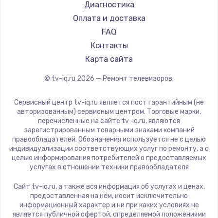
Hyundai
Диагностика
Замена видеокарты
Doffler
Оплата и доставка
1600 руб.
Hiper
FAQ
Заказать
Grundig
Контакты
HITACHI
Карта сайта
Ремонт разъема питания
Konka
© tv-iq.ru
2026
— Ремонт телевизоров.
880 руб.
RED solution
Thomson
Заказать
Сервисный центр tv-iq.ru является пост гарантийным (не
Yandex
авторизованным) сервисным центром. Торговые марки,
перечисленные на сайте tv-iq.ru, являются
Замена видеочипа
National
зарегистрированным товарными знаками компаний
2745 руб.
iFFALCON
правообладателей. Обозначения используется не с целью
индивидуализации соответствующих услуг по ремонту, а с
Tuvio
Заказать
целью информирования потребителей о предоставляемых
Nord
услугах в отношении техники правообладателя
Замена северного моста
Carrera
Сайт tv-iq.ru, а также вся информация об услугах и ценах,
BenQ
2600 руб.
предоставленная на нём, носит исключительно
информационный характер и ни при каких условиях не
Заказать
является публичной офертой, определяемой положениями