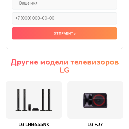
Ремонт платы электроники
1400 руб.
Заказать
Прошивка
1500 руб.
Заказать
Другие модели телевизоров
LG
Ремонт механики привода
1500 руб.
Заказать
Ремонт / замена кнопок, клавиш, индикаторов,
разъемов
1550 руб.
LG LHB655NK
LG FJ7
Заказать