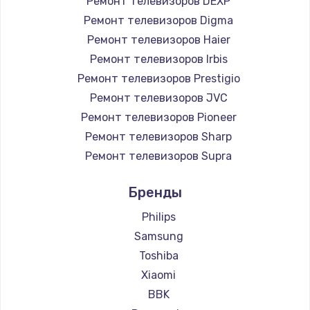
Ремонт телевизоров DEXP
890 руб.
Ремонт телевизоров Digma
Заказать
Ремонт телевизоров Haier
Ремонт телевизоров Irbis
Замена микросхемы NFC
Ремонт телевизоров Prestigio
1100 руб.
Ремонт телевизоров JVC
Ремонт телевизоров Pioneer
Заказать
Ремонт телевизоров Sharp
Замена шим-контроллера
Ремонт телевизоров Supra
3900 руб.
Ремонт телевизоров Aiwa
Бренды
Ремонт телевизоров Hisense
Заказать
Ремонт телевизоров Daewoo
Philips
Настройка Wi-Fi
Ремонт телевизоров Centek
Samsung
Ремонт телевизоров Telefunken
1030 руб.
Toshiba
Ремонт телевизоров Hyundai
Xiaomi
Заказать
Ремонт телевизоров Doffler
BBK