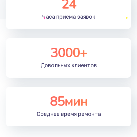
24
1830 руб.
Часа приема
заявок
Заказать
Устранение ошибок
2000 руб.
3000+
Заказать
Довольных
клиентов
Ремонт после залития
2100 руб.
Заказать
85мин
Ремонт электроплаты
Среднее время
ремонта
1400 руб.
Заказать