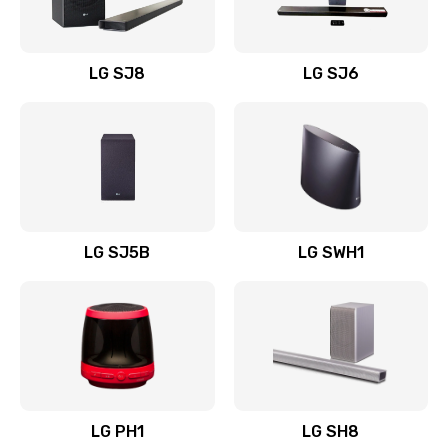
Заказать
Восстановление после заклинивания
LG SJ8
LG SJ6
1400 руб.
Заказать
Восстановление после залития
1500 руб.
Заказать
LG SJ5B
LG SWH1
Замена фильтра
1500 руб.
Заказать
Ремонт корпуса
LG PH1
LG SH8
1400 руб.