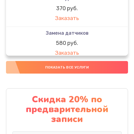
370 руб.
Заказать
Замена датчиков
580 руб.
Заказать
Комплексная чистка
ПОКАЗАТЬ ВСЕ УСЛУГИ
800 руб.
Заказать
Скидка 20% по
Замена дисплея (экрана)
предварительной
2000 руб.
записи
Заказать