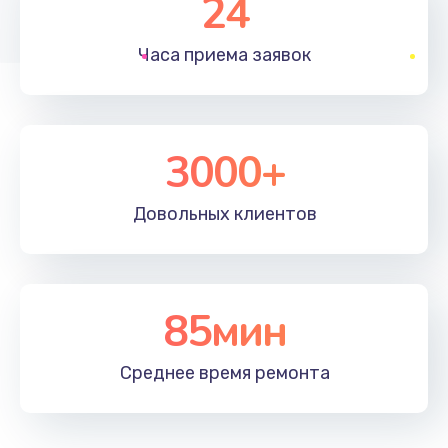
24
1830 руб.
Часа приема
заявок
Заказать
Устранение ошибок
2000 руб.
3000+
Заказать
Довольных
клиентов
Ремонт после залития
2100 руб.
Заказать
85мин
Ремонт электроплаты
Среднее время
ремонта
1400 руб.
Заказать