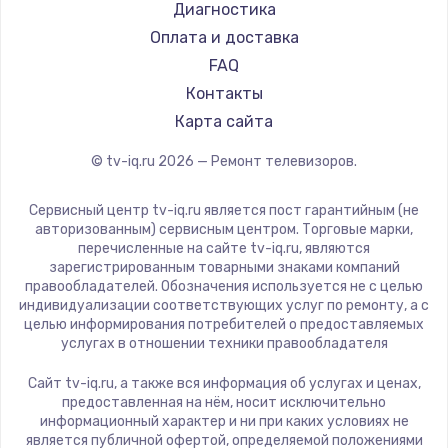
Hyundai
Диагностика
Замена видеокарты
Doffler
Оплата и доставка
1600 руб.
Hiper
FAQ
Заказать
Grundig
Контакты
HITACHI
Карта сайта
Ремонт разъема питания
Konka
© tv-iq.ru
2026
— Ремонт телевизоров.
880 руб.
RED solution
Thomson
Заказать
Сервисный центр tv-iq.ru является пост гарантийным (не
Yandex
авторизованным) сервисным центром. Торговые марки,
перечисленные на сайте tv-iq.ru, являются
Замена видеочипа
National
зарегистрированным товарными знаками компаний
2745 руб.
iFFALCON
правообладателей. Обозначения используется не с целью
индивидуализации соответствующих услуг по ремонту, а с
Tuvio
Заказать
целью информирования потребителей о предоставляемых
Nord
услугах в отношении техники правообладателя
Замена северного моста
Carrera
Сайт tv-iq.ru, а также вся информация об услугах и ценах,
BenQ
2600 руб.
предоставленная на нём, носит исключительно
информационный характер и ни при каких условиях не
Заказать
является публичной офертой, определяемой положениями