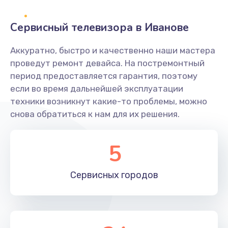
2400 руб.
Заказать
Сервисный телевизора в Иванове
Ремонт системной платы
Аккуратно, быстро и качественно наши мастера
проведут ремонт девайса. На постремонтный
1600 руб.
период предоставляется гарантия, поэтому
Заказать
если во время дальнейшей эксплуатации
техники возникнут какие-то проблемы, можно
Снятие системных ошибок/программный ремонт
снова обратиться к нам для их решения.
1400 руб.
Заказать
5
Ремонт разъема SIM-карты
Сервисных
городов
880 руб.
Заказать
Модернизация