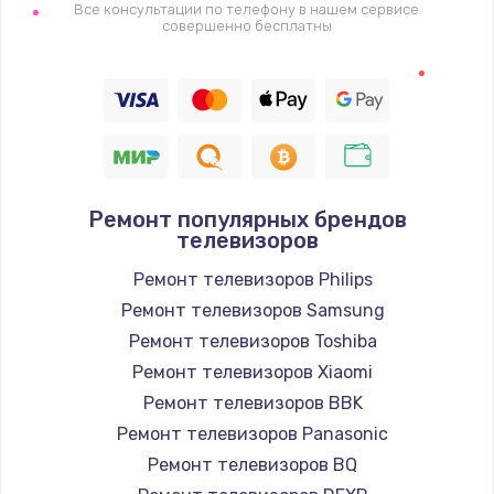
1400 руб.
Все консультации по телефону в нашем сервисе
совершенно бесплатны
Заказать
Восстановление цепи питания, пайка
880 руб.
Заказать
Ремонт популярных брендов
Программный ремонт/прошивка
телевизоров
390 руб.
Ремонт телевизоров Philips
Заказать
Ремонт телевизоров Samsung
Ремонт телевизоров Toshiba
Замена Bluetooth/Wi-Fi модуля
Ремонт телевизоров Xiaomi
800 руб.
Ремонт телевизоров BBK
Заказать
Ремонт телевизоров Panasonic
Ремонт телевизоров BQ
Замена картридера