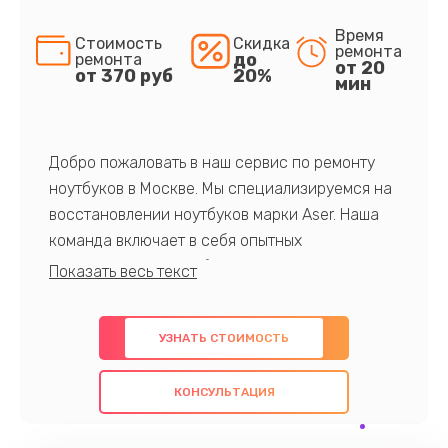
Время
Стоимость
Скидка
ремонта
до
ремонта
от 20
от 370 руб
20%
мин
Добро пожаловать в наш сервис по ремонту
ноутбуков в Москве. Мы специализируемся на
восстановлении ноутбуков марки Aser. Наша
команда включает в себя опытных
профессионалов с обширными знаниями и
многолетним опытом в данной области. Мы
предлагаем быстрый и качественный ремонт с
УЗНАТЬ СТОИМОСТЬ
использованием оригинальных компонентов, а
также гарантируем качество всех
КОНСУЛЬТАЦИЯ
проведенных работ. Наша цель - предоставить
клиентам надежное и профессиональное