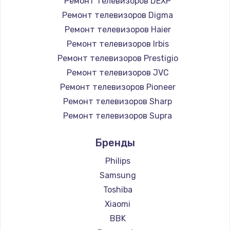
Ремонт телевизоров DEXP
890 руб.
Ремонт телевизоров Digma
Заказать
Ремонт телевизоров Haier
Ремонт телевизоров Irbis
Замена микросхемы NFC
Ремонт телевизоров Prestigio
1100 руб.
Ремонт телевизоров JVC
Ремонт телевизоров Pioneer
Заказать
Ремонт телевизоров Sharp
Замена шим-контроллера
Ремонт телевизоров Supra
3900 руб.
Ремонт телевизоров Aiwa
Бренды
Ремонт телевизоров Hisense
Заказать
Ремонт телевизоров Daewoo
Philips
Настройка Wi-Fi
Ремонт телевизоров Centek
Samsung
Ремонт телевизоров Telefunken
1030 руб.
Toshiba
Ремонт телевизоров Hyundai
Xiaomi
Заказать
Ремонт телевизоров Doffler
BBK