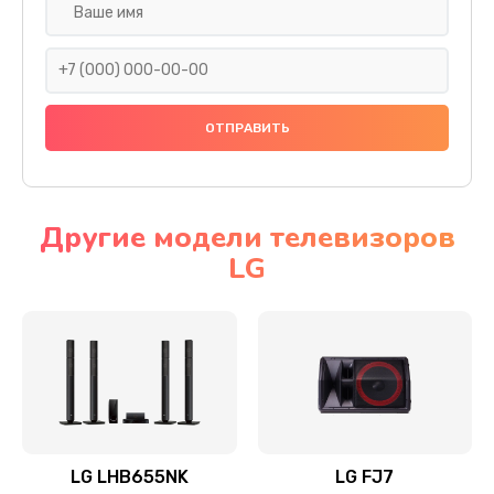
Ремонт платы электроники
1400 руб.
Заказать
Прошивка
1500 руб.
Заказать
Другие модели телевизоров
LG
Ремонт механики привода
1500 руб.
Заказать
Ремонт / замена кнопок, клавиш, индикаторов,
разъемов
1550 руб.
LG LHB655NK
LG FJ7
Заказать