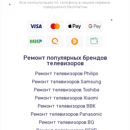
1400 руб.
Все консультации по телефону в нашем сервисе
совершенно бесплатны
Заказать
Восстановление цепи питания, пайка
880 руб.
Заказать
Ремонт популярных брендов
Программный ремонт/прошивка
телевизоров
390 руб.
Ремонт телевизоров Philips
Заказать
Ремонт телевизоров Samsung
Ремонт телевизоров Toshiba
Замена Bluetooth/Wi-Fi модуля
Ремонт телевизоров Xiaomi
800 руб.
Ремонт телевизоров BBK
Заказать
Ремонт телевизоров Panasonic
Ремонт телевизоров BQ
Замена картридера