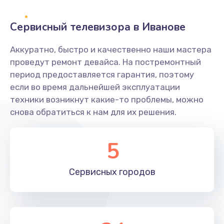
2400 руб.
Заказать
Сервисный телевизора в Иванове
Ремонт системной платы
Аккуратно, быстро и качественно наши мастера
проведут ремонт девайса. На постремонтный
1600 руб.
период предоставляется гарантия, поэтому
Заказать
если во время дальнейшей эксплуатации
техники возникнут какие-то проблемы, можно
Снятие системных ошибок/программный ремонт
снова обратиться к нам для их решения.
1400 руб.
Заказать
5
Ремонт разъема SIM-карты
Сервисных
городов
880 руб.
Заказать
Модернизация