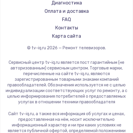
Hyundai
Диагностика
Замена видеокарты
Doffler
Оплата и доставка
1600 руб.
Hiper
FAQ
Заказать
Grundig
Контакты
HITACHI
Карта сайта
Ремонт разъема питания
Konka
© tv-iq.ru
2026
— Ремонт телевизоров.
880 руб.
RED solution
Thomson
Заказать
Сервисный центр tv-iq.ru является пост гарантийным (не
Yandex
авторизованным) сервисным центром. Торговые марки,
перечисленные на сайте tv-iq.ru, являются
Замена видеочипа
National
зарегистрированным товарными знаками компаний
2745 руб.
iFFALCON
правообладателей. Обозначения используется не с целью
индивидуализации соответствующих услуг по ремонту, а с
Tuvio
Заказать
целью информирования потребителей о предоставляемых
Nord
услугах в отношении техники правообладателя
Замена северного моста
Carrera
Сайт tv-iq.ru, а также вся информация об услугах и ценах,
BenQ
2600 руб.
предоставленная на нём, носит исключительно
информационный характер и ни при каких условиях не
Заказать
является публичной офертой, определяемой положениями