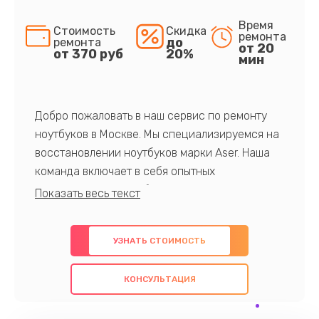
Время
Стоимость
Скидка
ремонта
до
ремонта
от 20
от 370 руб
20%
мин
Добро пожаловать в наш сервис по ремонту
ноутбуков в Москве. Мы специализируемся на
восстановлении ноутбуков марки Aser. Наша
команда включает в себя опытных
профессионалов с обширными знаниями и
многолетним опытом в данной области. Мы
предлагаем быстрый и качественный ремонт с
УЗНАТЬ СТОИМОСТЬ
использованием оригинальных компонентов, а
также гарантируем качество всех
КОНСУЛЬТАЦИЯ
проведенных работ. Наша цель - предоставить
клиентам надежное и профессиональное