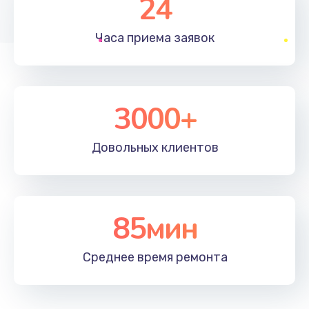
24
1830 руб.
Часа приема
заявок
Заказать
Устранение ошибок
2000 руб.
3000+
Заказать
Довольных
клиентов
Ремонт после залития
2100 руб.
Заказать
85мин
Ремонт электроплаты
Среднее время
ремонта
1400 руб.
Заказать