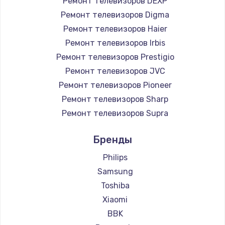
Ремонт телевизоров DEXP
890 руб.
Ремонт телевизоров Digma
Заказать
Ремонт телевизоров Haier
Ремонт телевизоров Irbis
Замена микросхемы NFC
Ремонт телевизоров Prestigio
1100 руб.
Ремонт телевизоров JVC
Ремонт телевизоров Pioneer
Заказать
Ремонт телевизоров Sharp
Замена шим-контроллера
Ремонт телевизоров Supra
3900 руб.
Ремонт телевизоров Aiwa
Бренды
Ремонт телевизоров Hisense
Заказать
Ремонт телевизоров Daewoo
Philips
Настройка Wi-Fi
Ремонт телевизоров Centek
Samsung
Ремонт телевизоров Telefunken
1030 руб.
Toshiba
Ремонт телевизоров Hyundai
Xiaomi
Заказать
Ремонт телевизоров Doffler
BBK