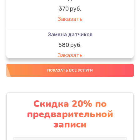
370 руб.
Заказать
Замена датчиков
580 руб.
Заказать
Комплексная чистка
ПОКАЗАТЬ ВСЕ УСЛУГИ
800 руб.
Заказать
Скидка 20% по
Замена дисплея (экрана)
предварительной
2000 руб.
записи
Заказать