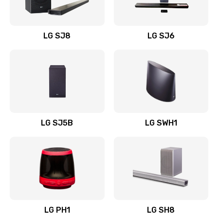
Заказать
Восстановление после заклинивания
LG SJ8
LG SJ6
1400 руб.
Заказать
Восстановление после залития
1500 руб.
Заказать
LG SJ5B
LG SWH1
Замена фильтра
1500 руб.
Заказать
Ремонт корпуса
LG PH1
LG SH8
1400 руб.