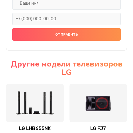
Ремонт платы электроники
1400 руб.
Заказать
Прошивка
1500 руб.
Заказать
Другие модели телевизоров
LG
Ремонт механики привода
1500 руб.
Заказать
Ремонт / замена кнопок, клавиш, индикаторов,
разъемов
1550 руб.
LG LHB655NK
LG FJ7
Заказать