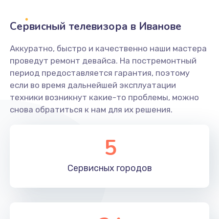
2400 руб.
Заказать
Сервисный телевизора в Иванове
Ремонт системной платы
Аккуратно, быстро и качественно наши мастера
проведут ремонт девайса. На постремонтный
1600 руб.
период предоставляется гарантия, поэтому
Заказать
если во время дальнейшей эксплуатации
техники возникнут какие-то проблемы, можно
Снятие системных ошибок/программный ремонт
снова обратиться к нам для их решения.
1400 руб.
Заказать
5
Ремонт разъема SIM-карты
Сервисных
городов
880 руб.
Заказать
Модернизация