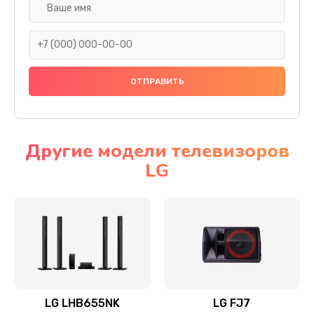
Ремонт платы электроники
1400 руб.
Заказать
Прошивка
1500 руб.
Заказать
Другие модели телевизоров
LG
Ремонт механики привода
1500 руб.
Заказать
Ремонт / замена кнопок, клавиш, индикаторов,
разъемов
1550 руб.
LG LHB655NK
LG FJ7
Заказать