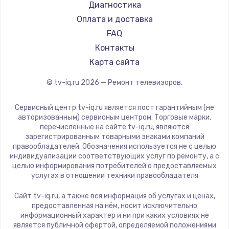
Hyundai
Диагностика
Замена видеокарты
Doffler
Оплата и доставка
1600 руб.
Hiper
FAQ
Заказать
Grundig
Контакты
HITACHI
Карта сайта
Ремонт разъема питания
Konka
© tv-iq.ru
2026
— Ремонт телевизоров.
880 руб.
RED solution
Thomson
Заказать
Сервисный центр tv-iq.ru является пост гарантийным (не
Yandex
авторизованным) сервисным центром. Торговые марки,
перечисленные на сайте tv-iq.ru, являются
Замена видеочипа
National
зарегистрированным товарными знаками компаний
2745 руб.
iFFALCON
правообладателей. Обозначения используется не с целью
индивидуализации соответствующих услуг по ремонту, а с
Tuvio
Заказать
целью информирования потребителей о предоставляемых
Nord
услугах в отношении техники правообладателя
Замена северного моста
Carrera
Сайт tv-iq.ru, а также вся информация об услугах и ценах,
BenQ
2600 руб.
предоставленная на нём, носит исключительно
информационный характер и ни при каких условиях не
Заказать
является публичной офертой, определяемой положениями