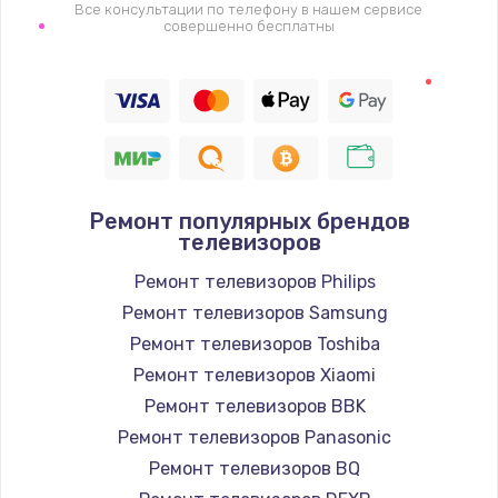
1400 руб.
Все консультации по телефону в нашем сервисе
совершенно бесплатны
Заказать
Восстановление цепи питания, пайка
880 руб.
Заказать
Ремонт популярных брендов
Программный ремонт/прошивка
телевизоров
390 руб.
Ремонт телевизоров Philips
Заказать
Ремонт телевизоров Samsung
Ремонт телевизоров Toshiba
Замена Bluetooth/Wi-Fi модуля
Ремонт телевизоров Xiaomi
800 руб.
Ремонт телевизоров BBK
Заказать
Ремонт телевизоров Panasonic
Ремонт телевизоров BQ
Замена картридера