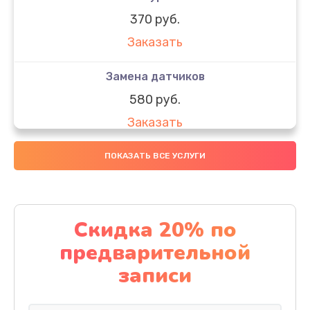
370 руб.
Заказать
Замена датчиков
580 руб.
Заказать
Комплексная чистка
ПОКАЗАТЬ ВСЕ УСЛУГИ
800 руб.
Заказать
Скидка 20% по
Замена дисплея (экрана)
предварительной
2000 руб.
записи
Заказать