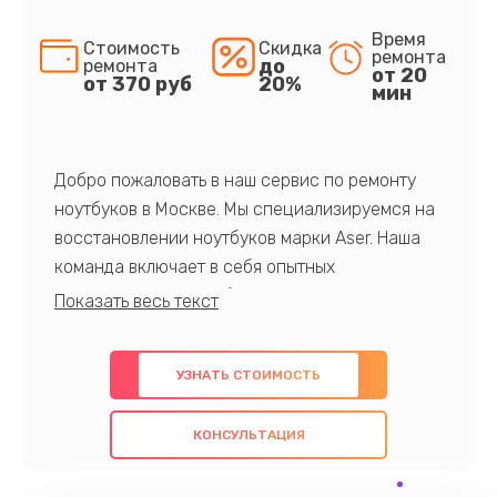
Время
Стоимость
Скидка
ремонта
до
ремонта
от 20
от 370 руб
20%
мин
Добро пожаловать в наш сервис по ремонту
ноутбуков в Москве. Мы специализируемся на
восстановлении ноутбуков марки Aser. Наша
команда включает в себя опытных
профессионалов с обширными знаниями и
многолетним опытом в данной области. Мы
предлагаем быстрый и качественный ремонт с
УЗНАТЬ СТОИМОСТЬ
использованием оригинальных компонентов, а
также гарантируем качество всех
КОНСУЛЬТАЦИЯ
проведенных работ. Наша цель - предоставить
клиентам надежное и профессиональное