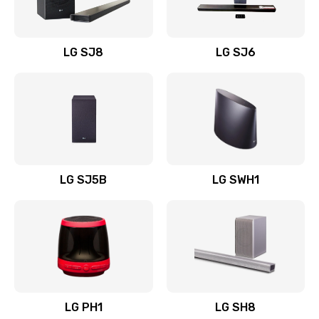
Заказать
Восстановление после заклинивания
LG SJ8
LG SJ6
1400 руб.
Заказать
Восстановление после залития
1500 руб.
Заказать
LG SJ5B
LG SWH1
Замена фильтра
1500 руб.
Заказать
Ремонт корпуса
LG PH1
LG SH8
1400 руб.