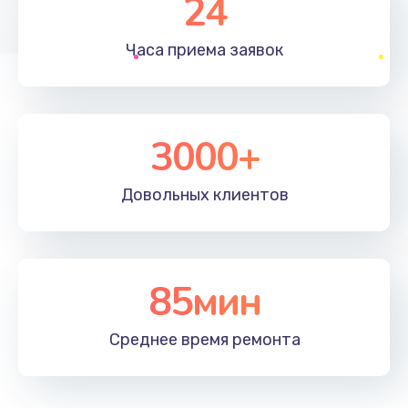
24
1830 руб.
Часа приема
заявок
Заказать
Устранение ошибок
2000 руб.
3000+
Заказать
Довольных
клиентов
Ремонт после залития
2100 руб.
Заказать
85мин
Ремонт электроплаты
Среднее время
ремонта
1400 руб.
Заказать