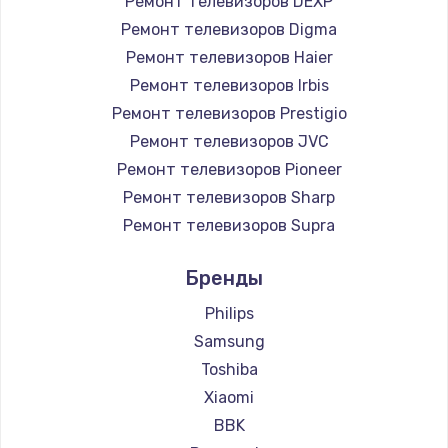
Ремонт телевизоров DEXP
890 руб.
Ремонт телевизоров Digma
Заказать
Ремонт телевизоров Haier
Ремонт телевизоров Irbis
Замена микросхемы NFC
Ремонт телевизоров Prestigio
1100 руб.
Ремонт телевизоров JVC
Ремонт телевизоров Pioneer
Заказать
Ремонт телевизоров Sharp
Замена шим-контроллера
Ремонт телевизоров Supra
3900 руб.
Ремонт телевизоров Aiwa
Бренды
Ремонт телевизоров Hisense
Заказать
Ремонт телевизоров Daewoo
Philips
Настройка Wi-Fi
Ремонт телевизоров Centek
Samsung
Ремонт телевизоров Telefunken
1030 руб.
Toshiba
Ремонт телевизоров Hyundai
Xiaomi
Заказать
Ремонт телевизоров Doffler
BBK