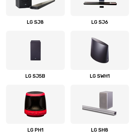
Заказать
Восстановление после заклинивания
LG SJ8
LG SJ6
1400 руб.
Заказать
Восстановление после залития
1500 руб.
Заказать
LG SJ5B
LG SWH1
Замена фильтра
1500 руб.
Заказать
Ремонт корпуса
LG PH1
LG SH8
1400 руб.