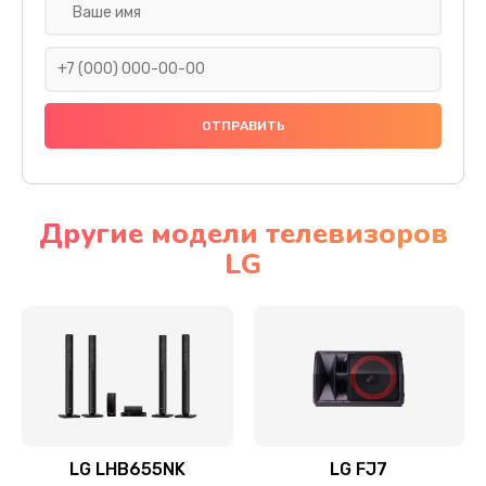
Ремонт платы электроники
1400 руб.
Заказать
Прошивка
1500 руб.
Заказать
Другие модели телевизоров
LG
Ремонт механики привода
1500 руб.
Заказать
Ремонт / замена кнопок, клавиш, индикаторов,
разъемов
1550 руб.
LG LHB655NK
LG FJ7
Заказать