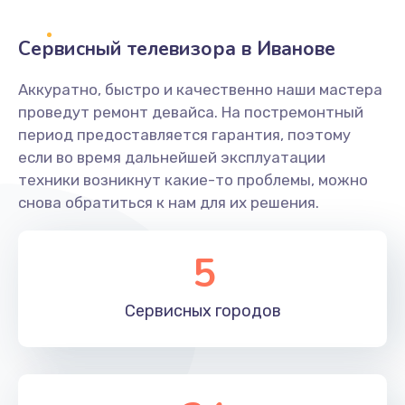
2400 руб.
Заказать
Сервисный телевизора в Иванове
Ремонт системной платы
Аккуратно, быстро и качественно наши мастера
проведут ремонт девайса. На постремонтный
1600 руб.
период предоставляется гарантия, поэтому
Заказать
если во время дальнейшей эксплуатации
техники возникнут какие-то проблемы, можно
Снятие системных ошибок/программный ремонт
снова обратиться к нам для их решения.
1400 руб.
Заказать
5
Ремонт разъема SIM-карты
Сервисных
городов
880 руб.
Заказать
Модернизация