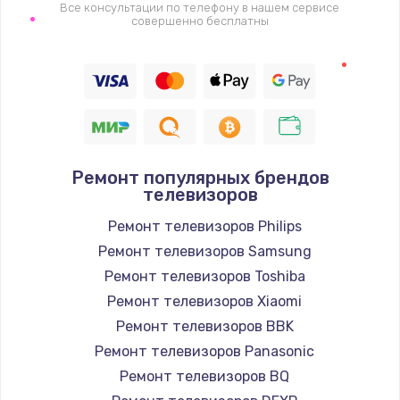
1400 руб.
Все консультации по телефону в нашем сервисе
совершенно бесплатны
Заказать
Восстановление цепи питания, пайка
880 руб.
Заказать
Ремонт популярных брендов
Программный ремонт/прошивка
телевизоров
390 руб.
Ремонт телевизоров Philips
Заказать
Ремонт телевизоров Samsung
Ремонт телевизоров Toshiba
Замена Bluetooth/Wi-Fi модуля
Ремонт телевизоров Xiaomi
800 руб.
Ремонт телевизоров BBK
Заказать
Ремонт телевизоров Panasonic
Ремонт телевизоров BQ
Замена картридера