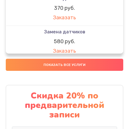
370 руб.
Заказать
Замена датчиков
580 руб.
Заказать
Комплексная чистка
ПОКАЗАТЬ ВСЕ УСЛУГИ
800 руб.
Заказать
Скидка 20% по
Замена дисплея (экрана)
предварительной
2000 руб.
записи
Заказать