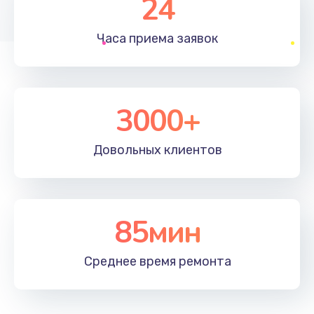
24
1830 руб.
Часа приема
заявок
Заказать
Устранение ошибок
2000 руб.
3000+
Заказать
Довольных
клиентов
Ремонт после залития
2100 руб.
Заказать
85мин
Ремонт электроплаты
Среднее время
ремонта
1400 руб.
Заказать