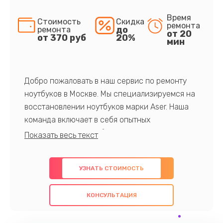
Время
Стоимость
Скидка
ремонта
до
ремонта
от 20
от 370 руб
20%
мин
Добро пожаловать в наш сервис по ремонту
ноутбуков в Москве. Мы специализируемся на
восстановлении ноутбуков марки Aser. Наша
команда включает в себя опытных
профессионалов с обширными знаниями и
многолетним опытом в данной области. Мы
предлагаем быстрый и качественный ремонт с
УЗНАТЬ СТОИМОСТЬ
использованием оригинальных компонентов, а
также гарантируем качество всех
КОНСУЛЬТАЦИЯ
проведенных работ. Наша цель - предоставить
клиентам надежное и профессиональное