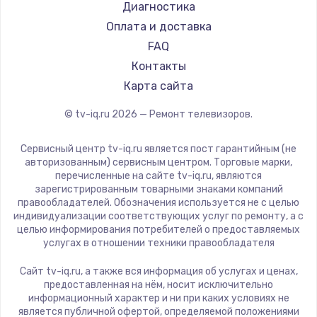
Hyundai
Диагностика
Замена видеокарты
Doffler
Оплата и доставка
1600 руб.
Hiper
FAQ
Заказать
Grundig
Контакты
HITACHI
Карта сайта
Ремонт разъема питания
Konka
© tv-iq.ru
2026
— Ремонт телевизоров.
880 руб.
RED solution
Thomson
Заказать
Сервисный центр tv-iq.ru является пост гарантийным (не
Yandex
авторизованным) сервисным центром. Торговые марки,
перечисленные на сайте tv-iq.ru, являются
Замена видеочипа
National
зарегистрированным товарными знаками компаний
2745 руб.
iFFALCON
правообладателей. Обозначения используется не с целью
индивидуализации соответствующих услуг по ремонту, а с
Tuvio
Заказать
целью информирования потребителей о предоставляемых
Nord
услугах в отношении техники правообладателя
Замена северного моста
Carrera
Сайт tv-iq.ru, а также вся информация об услугах и ценах,
BenQ
2600 руб.
предоставленная на нём, носит исключительно
информационный характер и ни при каких условиях не
Заказать
является публичной офертой, определяемой положениями