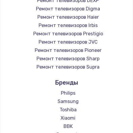
Ремонт телевизоров DEXP
890 руб.
Ремонт телевизоров Digma
Заказать
Ремонт телевизоров Haier
Ремонт телевизоров Irbis
Замена микросхемы NFC
Ремонт телевизоров Prestigio
1100 руб.
Ремонт телевизоров JVC
Ремонт телевизоров Pioneer
Заказать
Ремонт телевизоров Sharp
Замена шим-контроллера
Ремонт телевизоров Supra
3900 руб.
Ремонт телевизоров Aiwa
Бренды
Ремонт телевизоров Hisense
Заказать
Ремонт телевизоров Daewoo
Philips
Настройка Wi-Fi
Ремонт телевизоров Centek
Samsung
Ремонт телевизоров Telefunken
1030 руб.
Toshiba
Ремонт телевизоров Hyundai
Xiaomi
Заказать
Ремонт телевизоров Doffler
BBK