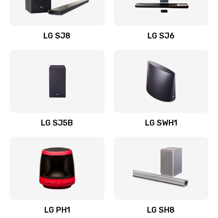
Заказать
Восстановление после заклинивания
LG SJ8
LG SJ6
1400 руб.
Заказать
Восстановление после залития
1500 руб.
Заказать
LG SJ5B
LG SWH1
Замена фильтра
1500 руб.
Заказать
Ремонт корпуса
LG PH1
LG SH8
1400 руб.