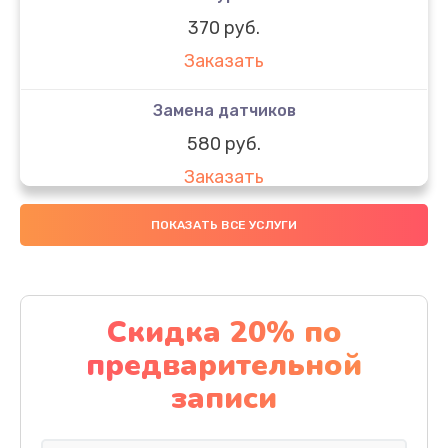
370 руб.
Заказать
Замена датчиков
580 руб.
Заказать
Комплексная чистка
ПОКАЗАТЬ ВСЕ УСЛУГИ
800 руб.
Заказать
Скидка 20% по
Замена дисплея (экрана)
предварительной
2000 руб.
записи
Заказать