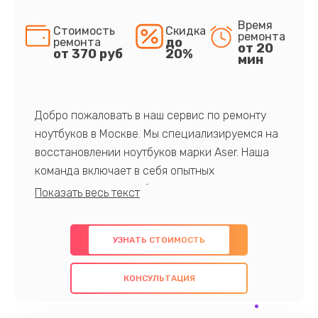
Время
Стоимость
Скидка
ремонта
до
ремонта
от 20
от 370 руб
20%
мин
Добро пожаловать в наш сервис по ремонту
ноутбуков в Москве. Мы специализируемся на
восстановлении ноутбуков марки Aser. Наша
команда включает в себя опытных
профессионалов с обширными знаниями и
многолетним опытом в данной области. Мы
предлагаем быстрый и качественный ремонт с
УЗНАТЬ СТОИМОСТЬ
использованием оригинальных компонентов, а
также гарантируем качество всех
КОНСУЛЬТАЦИЯ
проведенных работ. Наша цель - предоставить
клиентам надежное и профессиональное