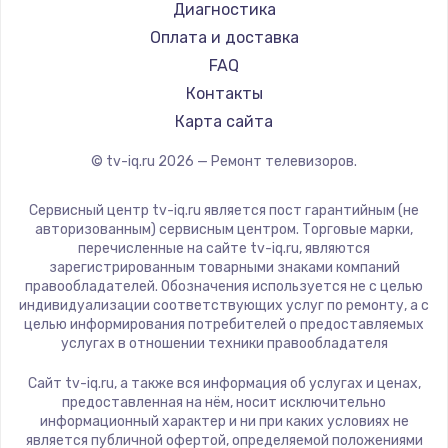
Hyundai
Диагностика
Замена видеокарты
Doffler
Оплата и доставка
1600 руб.
Hiper
FAQ
Заказать
Grundig
Контакты
HITACHI
Карта сайта
Ремонт разъема питания
Konka
© tv-iq.ru
2026
— Ремонт телевизоров.
880 руб.
RED solution
Thomson
Заказать
Сервисный центр tv-iq.ru является пост гарантийным (не
Yandex
авторизованным) сервисным центром. Торговые марки,
перечисленные на сайте tv-iq.ru, являются
Замена видеочипа
National
зарегистрированным товарными знаками компаний
2745 руб.
iFFALCON
правообладателей. Обозначения используется не с целью
индивидуализации соответствующих услуг по ремонту, а с
Tuvio
Заказать
целью информирования потребителей о предоставляемых
Nord
услугах в отношении техники правообладателя
Замена северного моста
Carrera
Сайт tv-iq.ru, а также вся информация об услугах и ценах,
BenQ
2600 руб.
предоставленная на нём, носит исключительно
информационный характер и ни при каких условиях не
Заказать
является публичной офертой, определяемой положениями