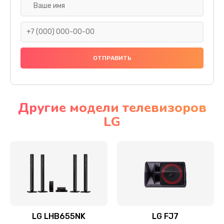
Ремонт платы электроники
1400 руб.
Заказать
Прошивка
1500 руб.
Заказать
Другие модели телевизоров
LG
Ремонт механики привода
1500 руб.
Заказать
Ремонт / замена кнопок, клавиш, индикаторов,
разъемов
1550 руб.
LG LHB655NK
LG FJ7
Заказать