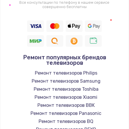
1400 руб.
Все консультации по телефону в нашем сервисе
совершенно бесплатны
Заказать
Восстановление цепи питания, пайка
880 руб.
Заказать
Ремонт популярных брендов
Программный ремонт/прошивка
телевизоров
390 руб.
Ремонт телевизоров Philips
Заказать
Ремонт телевизоров Samsung
Ремонт телевизоров Toshiba
Замена Bluetooth/Wi-Fi модуля
Ремонт телевизоров Xiaomi
800 руб.
Ремонт телевизоров BBK
Заказать
Ремонт телевизоров Panasonic
Ремонт телевизоров BQ
Замена картридера