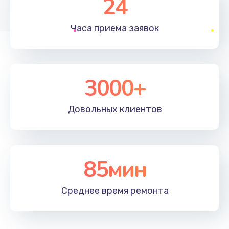
24
1830 руб.
Часа приема
заявок
Заказать
Устранение ошибок
2000 руб.
3000+
Заказать
Довольных
клиентов
Ремонт после залития
2100 руб.
Заказать
85мин
Ремонт электроплаты
Среднее время
ремонта
1400 руб.
Заказать