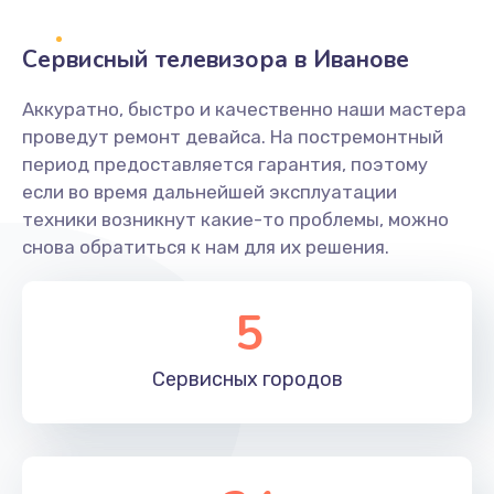
2400 руб.
Заказать
Сервисный телевизора в Иванове
Ремонт системной платы
Аккуратно, быстро и качественно наши мастера
проведут ремонт девайса. На постремонтный
1600 руб.
период предоставляется гарантия, поэтому
Заказать
если во время дальнейшей эксплуатации
техники возникнут какие-то проблемы, можно
Снятие системных ошибок/программный ремонт
снова обратиться к нам для их решения.
1400 руб.
Заказать
5
Ремонт разъема SIM-карты
Сервисных
городов
880 руб.
Заказать
Модернизация