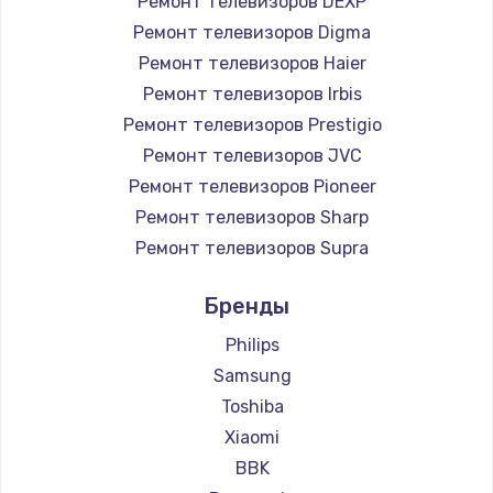
Ремонт телевизоров DEXP
890 руб.
Ремонт телевизоров Digma
Заказать
Ремонт телевизоров Haier
Ремонт телевизоров Irbis
Замена микросхемы NFC
Ремонт телевизоров Prestigio
1100 руб.
Ремонт телевизоров JVC
Ремонт телевизоров Pioneer
Заказать
Ремонт телевизоров Sharp
Замена шим-контроллера
Ремонт телевизоров Supra
3900 руб.
Ремонт телевизоров Aiwa
Бренды
Ремонт телевизоров Hisense
Заказать
Ремонт телевизоров Daewoo
Philips
Настройка Wi-Fi
Ремонт телевизоров Centek
Samsung
Ремонт телевизоров Telefunken
1030 руб.
Toshiba
Ремонт телевизоров Hyundai
Xiaomi
Заказать
Ремонт телевизоров Doffler
BBK