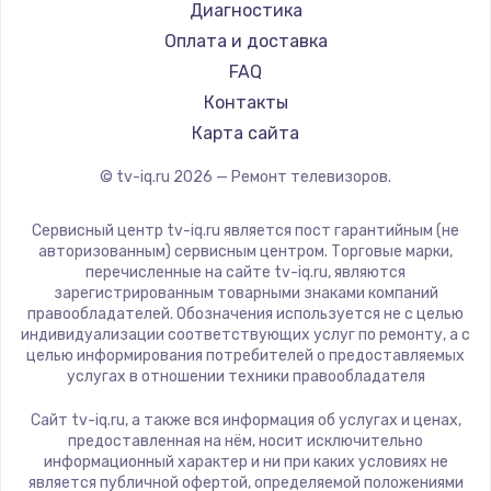
Hyundai
Диагностика
Замена видеокарты
Doffler
Оплата и доставка
1600 руб.
Hiper
FAQ
Заказать
Grundig
Контакты
HITACHI
Карта сайта
Ремонт разъема питания
Konka
© tv-iq.ru
2026
— Ремонт телевизоров.
880 руб.
RED solution
Thomson
Заказать
Сервисный центр tv-iq.ru является пост гарантийным (не
Yandex
авторизованным) сервисным центром. Торговые марки,
перечисленные на сайте tv-iq.ru, являются
Замена видеочипа
National
зарегистрированным товарными знаками компаний
2745 руб.
iFFALCON
правообладателей. Обозначения используется не с целью
индивидуализации соответствующих услуг по ремонту, а с
Tuvio
Заказать
целью информирования потребителей о предоставляемых
Nord
услугах в отношении техники правообладателя
Замена северного моста
Carrera
Сайт tv-iq.ru, а также вся информация об услугах и ценах,
BenQ
2600 руб.
предоставленная на нём, носит исключительно
информационный характер и ни при каких условиях не
Заказать
является публичной офертой, определяемой положениями