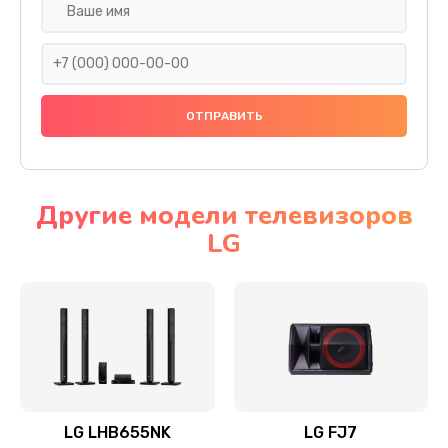
Ремонт платы электроники
1400 руб.
Заказать
Прошивка
1500 руб.
Заказать
Другие модели телевизоров
LG
Ремонт механики привода
1500 руб.
Заказать
Ремонт / замена кнопок, клавиш, индикаторов,
разъемов
1550 руб.
LG LHB655NK
LG FJ7
Заказать