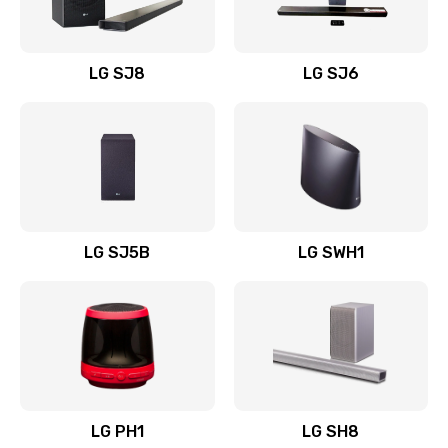
Заказать
Восстановление после заклинивания
LG SJ8
LG SJ6
1400 руб.
Заказать
Восстановление после залития
1500 руб.
Заказать
LG SJ5B
LG SWH1
Замена фильтра
1500 руб.
Заказать
Ремонт корпуса
LG PH1
LG SH8
1400 руб.