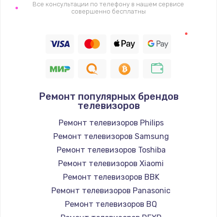
1400 руб.
Все консультации по телефону в нашем сервисе
совершенно бесплатны
Заказать
Восстановление цепи питания, пайка
880 руб.
Заказать
Ремонт популярных брендов
Программный ремонт/прошивка
телевизоров
390 руб.
Ремонт телевизоров Philips
Заказать
Ремонт телевизоров Samsung
Ремонт телевизоров Toshiba
Замена Bluetooth/Wi-Fi модуля
Ремонт телевизоров Xiaomi
800 руб.
Ремонт телевизоров BBK
Заказать
Ремонт телевизоров Panasonic
Ремонт телевизоров BQ
Замена картридера