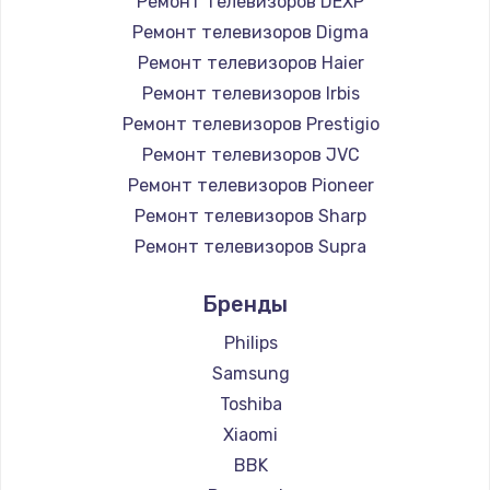
Ремонт телевизоров DEXP
890 руб.
Ремонт телевизоров Digma
Заказать
Ремонт телевизоров Haier
Ремонт телевизоров Irbis
Замена микросхемы NFC
Ремонт телевизоров Prestigio
1100 руб.
Ремонт телевизоров JVC
Ремонт телевизоров Pioneer
Заказать
Ремонт телевизоров Sharp
Замена шим-контроллера
Ремонт телевизоров Supra
3900 руб.
Ремонт телевизоров Aiwa
Бренды
Ремонт телевизоров Hisense
Заказать
Ремонт телевизоров Daewoo
Philips
Настройка Wi-Fi
Ремонт телевизоров Centek
Samsung
Ремонт телевизоров Telefunken
1030 руб.
Toshiba
Ремонт телевизоров Hyundai
Xiaomi
Заказать
Ремонт телевизоров Doffler
BBK