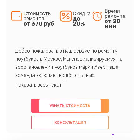
Время
Стоимость
Скидка
ремонта
до
ремонта
от 20
от 370 руб
20%
мин
Добро пожаловать в наш сервис по ремонту
ноутбуков в Москве. Мы специализируемся на
восстановлении ноутбуков марки Aser. Наша
команда включает в себя опытных
профессионалов с обширными знаниями и
многолетним опытом в данной области. Мы
предлагаем быстрый и качественный ремонт с
УЗНАТЬ СТОИМОСТЬ
использованием оригинальных компонентов, а
также гарантируем качество всех
КОНСУЛЬТАЦИЯ
проведенных работ. Наша цель - предоставить
клиентам надежное и профессиональное