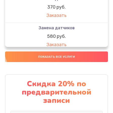
370 руб.
Заказать
Замена датчиков
580 руб.
Заказать
Комплексная чистка
ПОКАЗАТЬ ВСЕ УСЛУГИ
800 руб.
Заказать
Скидка 20% по
Замена дисплея (экрана)
предварительной
2000 руб.
записи
Заказать