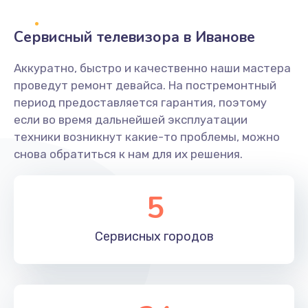
2400 руб.
Заказать
Сервисный телевизора в Иванове
Ремонт системной платы
Аккуратно, быстро и качественно наши мастера
проведут ремонт девайса. На постремонтный
1600 руб.
период предоставляется гарантия, поэтому
Заказать
если во время дальнейшей эксплуатации
техники возникнут какие-то проблемы, можно
Снятие системных ошибок/программный ремонт
снова обратиться к нам для их решения.
1400 руб.
Заказать
5
Ремонт разъема SIM-карты
Сервисных
городов
880 руб.
Заказать
Модернизация