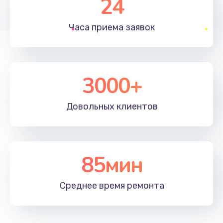
24
1830 руб.
Часа приема
заявок
Заказать
Устранение ошибок
2000 руб.
3000+
Заказать
Довольных
клиентов
Ремонт после залития
2100 руб.
Заказать
85мин
Ремонт электроплаты
Среднее время
ремонта
1400 руб.
Заказать