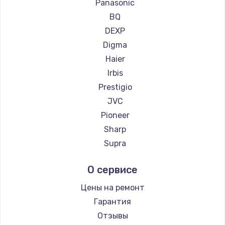
Ремонт телевизоров Hiper
Замена вебкамеры
Panasonic
Ремонт телевизоров Grundig
BQ
1260 руб.
Ремонт телевизоров HITACHI
DEXP
Заказать
Ремонт телевизоров Konka
Digma
Ремонт телевизоров RED solution
Haier
Установка драйверов
Ремонт телевизоров Thomson
Irbis
725 руб.
Ремонт телевизоров Yandex
Prestigio
Заказать
Ремонт телевизоров National
JVC
Ремонт телевизоров iFFALCON
Pioneer
Замена жесткого диска
Ремонт телевизоров Tuvio
Sharp
750 руб.
Ремонт телевизоров Nord
Supra
Заказать
Ремонт телевизоров Carrera
Aiwa
О сервисе
Ремонт телевизоров BenQ
Hisense
Ремонт цепей питания
Daewoo
Цены на ремонт
2500 руб.
Centek
Гарантия
Заказать
Telefunken
Отзывы