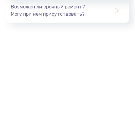
Возможен ли срочный ремонт?
Замена динамика
Могу при нем присутствовать?
550 руб.
Заказать
Замена корпуса
890 руб.
Заказать
Замена аккумулятора
890 руб.
Заказать
Замена разъема
680 руб.