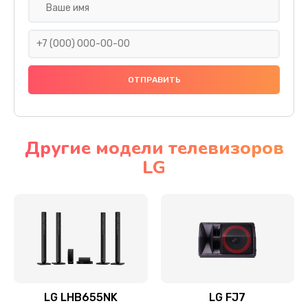
Ремонт платы электроники
1400 руб.
Заказать
Прошивка
1500 руб.
Заказать
Другие модели телевизоров
LG
Ремонт механики привода
1500 руб.
Заказать
Ремонт / замена кнопок, клавиш, индикаторов,
разъемов
1550 руб.
LG LHB655NK
LG FJ7
Заказать