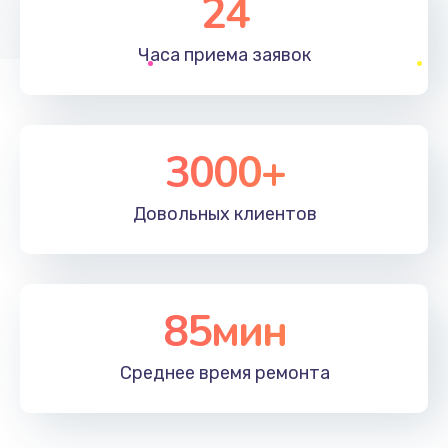
24
1830 руб.
Часа приема
заявок
Заказать
Устранение ошибок
2000 руб.
3000+
Заказать
Довольных
клиентов
Ремонт после залития
2100 руб.
Заказать
85мин
Ремонт электроплаты
Среднее время
ремонта
1400 руб.
Заказать