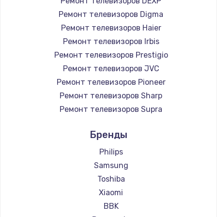
Ремонт телевизоров DEXP
890 руб.
Ремонт телевизоров Digma
Заказать
Ремонт телевизоров Haier
Ремонт телевизоров Irbis
Замена микросхемы NFC
Ремонт телевизоров Prestigio
1100 руб.
Ремонт телевизоров JVC
Ремонт телевизоров Pioneer
Заказать
Ремонт телевизоров Sharp
Замена шим-контроллера
Ремонт телевизоров Supra
3900 руб.
Ремонт телевизоров Aiwa
Бренды
Ремонт телевизоров Hisense
Заказать
Ремонт телевизоров Daewoo
Philips
Настройка Wi-Fi
Ремонт телевизоров Centek
Samsung
Ремонт телевизоров Telefunken
1030 руб.
Toshiba
Ремонт телевизоров Hyundai
Xiaomi
Заказать
Ремонт телевизоров Doffler
BBK