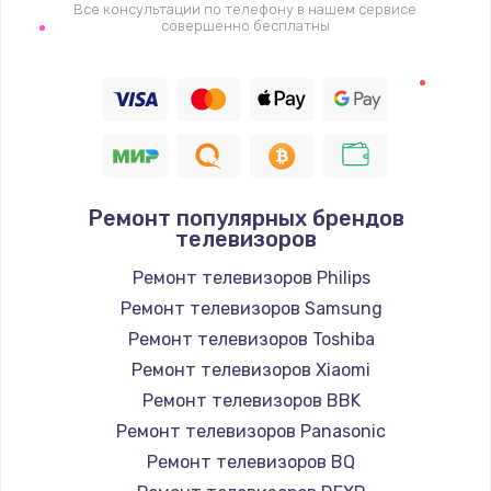
1400 руб.
Все консультации по телефону в нашем сервисе
совершенно бесплатны
Заказать
Восстановление цепи питания, пайка
880 руб.
Заказать
Ремонт популярных брендов
Программный ремонт/прошивка
телевизоров
390 руб.
Ремонт телевизоров Philips
Заказать
Ремонт телевизоров Samsung
Ремонт телевизоров Toshiba
Замена Bluetooth/Wi-Fi модуля
Ремонт телевизоров Xiaomi
800 руб.
Ремонт телевизоров BBK
Заказать
Ремонт телевизоров Panasonic
Ремонт телевизоров BQ
Замена картридера