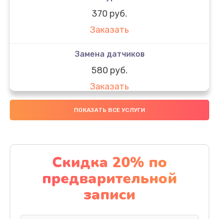
370 руб.
Заказать
Замена датчиков
580 руб.
Заказать
Комплексная чистка
ПОКАЗАТЬ ВСЕ УСЛУГИ
800 руб.
Заказать
Скидка 20% по
Замена дисплея (экрана)
предварительной
2000 руб.
записи
Заказать