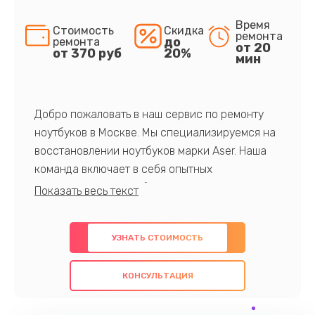
Время
Стоимость
Скидка
ремонта
до
ремонта
от 20
от 370 руб
20%
мин
Добро пожаловать в наш сервис по ремонту
ноутбуков в Москве. Мы специализируемся на
восстановлении ноутбуков марки Aser. Наша
команда включает в себя опытных
профессионалов с обширными знаниями и
многолетним опытом в данной области. Мы
предлагаем быстрый и качественный ремонт с
УЗНАТЬ СТОИМОСТЬ
использованием оригинальных компонентов, а
также гарантируем качество всех
КОНСУЛЬТАЦИЯ
проведенных работ. Наша цель - предоставить
клиентам надежное и профессиональное