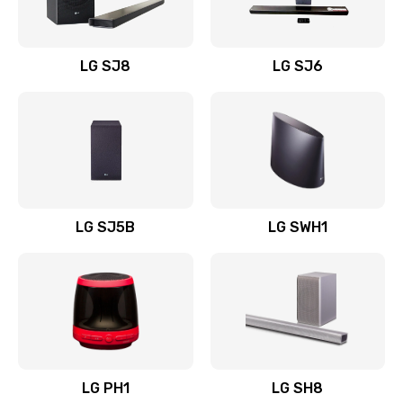
Заказать
Восстановление после заклинивания
LG SJ8
LG SJ6
1400 руб.
Заказать
Восстановление после залития
1500 руб.
Заказать
LG SJ5B
LG SWH1
Замена фильтра
1500 руб.
Заказать
Ремонт корпуса
LG PH1
LG SH8
1400 руб.