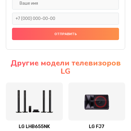
Ремонт платы электроники
1400 руб.
Заказать
Прошивка
1500 руб.
Заказать
Другие модели телевизоров
LG
Ремонт механики привода
1500 руб.
Заказать
Ремонт / замена кнопок, клавиш, индикаторов,
разъемов
1550 руб.
LG LHB655NK
LG FJ7
Заказать