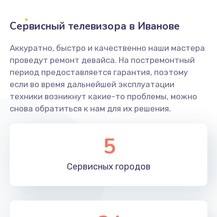
2400 руб.
Заказать
Сервисный телевизора в Иванове
Ремонт системной платы
Аккуратно, быстро и качественно наши мастера
проведут ремонт девайса. На постремонтный
1600 руб.
период предоставляется гарантия, поэтому
Заказать
если во время дальнейшей эксплуатации
техники возникнут какие-то проблемы, можно
Снятие системных ошибок/программный ремонт
снова обратиться к нам для их решения.
1400 руб.
Заказать
5
Ремонт разъема SIM-карты
Сервисных
городов
880 руб.
Заказать
Модернизация