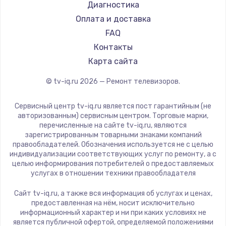
Hyundai
Диагностика
Замена видеокарты
Doffler
Оплата и доставка
1600 руб.
Hiper
FAQ
Заказать
Grundig
Контакты
HITACHI
Карта сайта
Ремонт разъема питания
Konka
© tv-iq.ru
2026
— Ремонт телевизоров.
880 руб.
RED solution
Thomson
Заказать
Сервисный центр tv-iq.ru является пост гарантийным (не
Yandex
авторизованным) сервисным центром. Торговые марки,
перечисленные на сайте tv-iq.ru, являются
Замена видеочипа
National
зарегистрированным товарными знаками компаний
2745 руб.
iFFALCON
правообладателей. Обозначения используется не с целью
индивидуализации соответствующих услуг по ремонту, а с
Tuvio
Заказать
целью информирования потребителей о предоставляемых
Nord
услугах в отношении техники правообладателя
Замена северного моста
Carrera
Сайт tv-iq.ru, а также вся информация об услугах и ценах,
BenQ
2600 руб.
предоставленная на нём, носит исключительно
информационный характер и ни при каких условиях не
Заказать
является публичной офертой, определяемой положениями