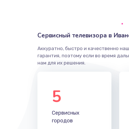
Ремонт системной платы
Снятие системных ошибок/про
Сервисный телевизора в Иван
ремонт
Аккуратно, быстро и качественно на
Ремонт разъема SIM-карты
гарантия, поэтому если во время дал
нам для их решения.
Модернизация
Устранение ошибок
5
Ремонт после залития
Сервисных
Ремонт электроплаты
городов