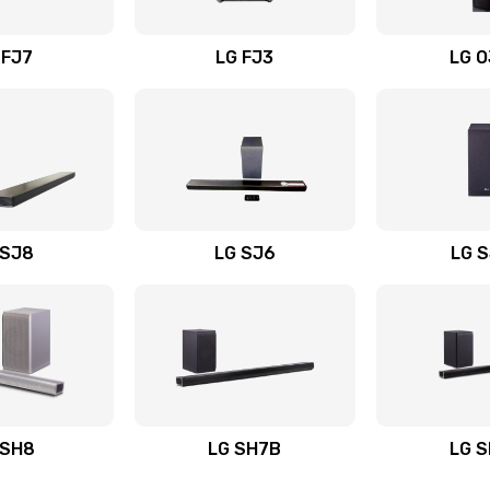
вания
40 мин
3 года
 FJ7
LG FJ3
LG 
60 мин
3 года
20 мин
1 год
40 мин
3 года
 SJ8
LG SJ6
LG 
ьного
50 мин
1 год
40 мин
1 год
авления
60 мин
1 год
 SH8
LG SH7B
LG 
60 мин
2 года