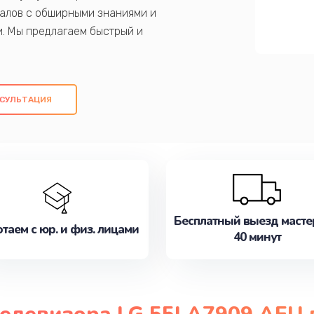
алов с обширными знаниями и
и. Мы предлагаем быстрый и
ем оригинальных компонентов, а также
ых работ. Наша цель - предоставить
ое обслуживание, удовлетворяя их
СУЛЬТАЦИЯ
медлите записаться на ремонт уже
Бесплатный выезд масте
таем с юр. и физ. лицами
40 минут