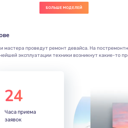
БОЛЬШЕ МОДЕЛЕЙ
20 мин
3 года
граммный
60 мин
2 года
ове
ши мастера проведут ремонт девайса. На постремонт
50 мин
1 год
ьнейшей эксплуатации техники возникнут какие-то пр
60 мин
2 года
20 мин
3 года
24
20 мин
2 года
Часа приема
20 мин
2 года
заявок