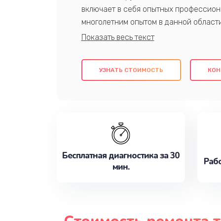
включает в себя опытных профессион
многолетним опытом в данной област
качественный ремонт с использовани
гарантируем качество всех проведенн
клиентам надежное и профессиональн
УЗНАТЬ СТОИМОСТЬ
КОН
потребности наилучшим образом. Не 
сейчас!
Бесплатная диагностика за 30
Рабо
мин.