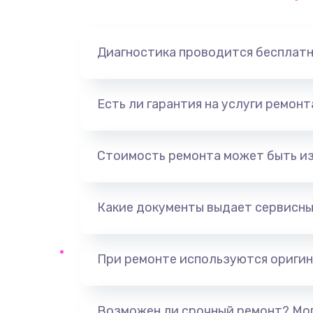
Замена динамика
Диагностика проводится бесплат
Замена корпуса
Замена аккумулятора
Есть ли гарантия на услуги ремон
Замена разъема
Стоимость ремонта может быть и
Ремонт платы
Какие документы выдает сервисны
Не включается
Нет звука
При ремонте используются оригин
Не видит флешку
Возможен ли срочный ремонт? Мог