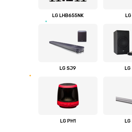
Восстановление после заклини
LG LHB655NK
LG
Восстановление после залития
Замена фильтра
Ремонт корпуса
LG SJ9
LG
Полная профилактика вертикал
пылесоса
Пайка конденсаторов
Ремонт электронного блока упр
LG PH1
LG
Ремонт или замена двигателя