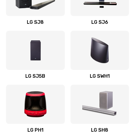
Заказать
Восстановление после заклинивания
LG SJ8
LG SJ6
1400 руб.
Заказать
Восстановление после залития
1500 руб.
Заказать
LG SJ5B
LG SWH1
Замена фильтра
1500 руб.
Заказать
Ремонт корпуса
LG PH1
LG SH8
1400 руб.