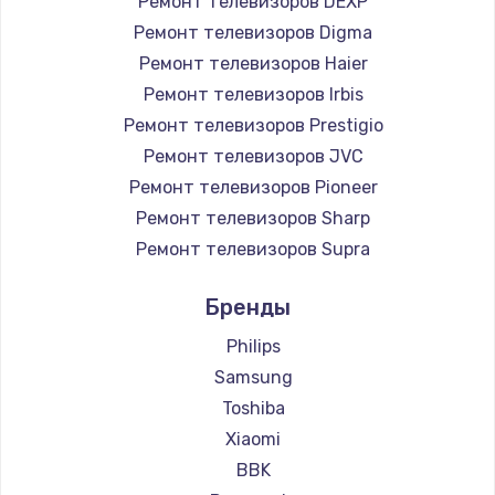
Ремонт телевизоров DEXP
890 руб.
Ремонт телевизоров Digma
Заказать
Ремонт телевизоров Haier
Ремонт телевизоров Irbis
Замена микросхемы NFC
Ремонт телевизоров Prestigio
1100 руб.
Ремонт телевизоров JVC
Ремонт телевизоров Pioneer
Заказать
Ремонт телевизоров Sharp
Замена шим-контроллера
Ремонт телевизоров Supra
3900 руб.
Ремонт телевизоров Aiwa
Бренды
Ремонт телевизоров Hisense
Заказать
Ремонт телевизоров Daewoo
Philips
Настройка Wi-Fi
Ремонт телевизоров Centek
Samsung
Ремонт телевизоров Telefunken
1030 руб.
Toshiba
Ремонт телевизоров Hyundai
Xiaomi
Заказать
Ремонт телевизоров Doffler
BBK