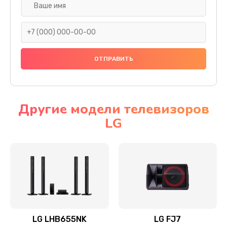
Ремонт платы электроники
1400 руб.
Заказать
Прошивка
1500 руб.
Заказать
Другие модели телевизоров
LG
Ремонт механики привода
1500 руб.
Заказать
Ремонт / замена кнопок, клавиш, индикаторов,
разъемов
1550 руб.
LG LHB655NK
LG FJ7
Заказать