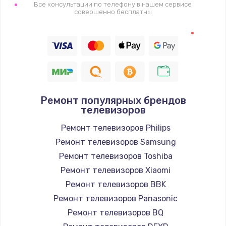
1400 руб.
Все консультации по телефону в нашем сервисе
совершенно бесплатны
Заказать
Восстановление цепи питания, пайка
880 руб.
Заказать
Ремонт популярных брендов
Программный ремонт/прошивка
телевизоров
390 руб.
Ремонт телевизоров Philips
Заказать
Ремонт телевизоров Samsung
Ремонт телевизоров Toshiba
Замена Bluetooth/Wi-Fi модуля
Ремонт телевизоров Xiaomi
800 руб.
Ремонт телевизоров BBK
Заказать
Ремонт телевизоров Panasonic
Ремонт телевизоров BQ
Замена картридера