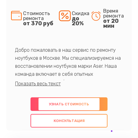
Время
Стоимость
Скидка
ремонта
до
ремонта
от 20
от 370 руб
20%
мин
Добро пожаловать в наш сервис по ремонту
ноутбуков в Москве. Мы специализируемся на
восстановлении ноутбуков марки Aser. Наша
команда включает в себя опытных
профессионалов с обширными знаниями и
многолетним опытом в данной области. Мы
предлагаем быстрый и качественный ремонт с
УЗНАТЬ СТОИМОСТЬ
использованием оригинальных компонентов, а
также гарантируем качество всех
КОНСУЛЬТАЦИЯ
проведенных работ. Наша цель - предоставить
клиентам надежное и профессиональное