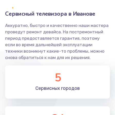
2400 руб.
Заказать
Сервисный телевизора в Иванове
Ремонт системной платы
Аккуратно, быстро и качественно наши мастера
проведут ремонт девайса. На постремонтный
1600 руб.
период предоставляется гарантия, поэтому
Заказать
если во время дальнейшей эксплуатации
техники возникнут какие-то проблемы, можно
Снятие системных ошибок/программный ремонт
снова обратиться к нам для их решения.
1400 руб.
Заказать
5
Ремонт разъема SIM-карты
Сервисных
городов
880 руб.
Заказать
Модернизация