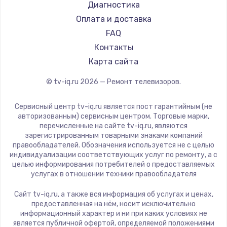
Hyundai
Диагностика
Замена видеокарты
Doffler
Оплата и доставка
1600 руб.
Hiper
FAQ
Заказать
Grundig
Контакты
HITACHI
Карта сайта
Ремонт разъема питания
Konka
© tv-iq.ru
2026
— Ремонт телевизоров.
880 руб.
RED solution
Thomson
Заказать
Сервисный центр tv-iq.ru является пост гарантийным (не
Yandex
авторизованным) сервисным центром. Торговые марки,
перечисленные на сайте tv-iq.ru, являются
Замена видеочипа
National
зарегистрированным товарными знаками компаний
2745 руб.
iFFALCON
правообладателей. Обозначения используется не с целью
индивидуализации соответствующих услуг по ремонту, а с
Tuvio
Заказать
целью информирования потребителей о предоставляемых
Nord
услугах в отношении техники правообладателя
Замена северного моста
Carrera
Сайт tv-iq.ru, а также вся информация об услугах и ценах,
BenQ
2600 руб.
предоставленная на нём, носит исключительно
информационный характер и ни при каких условиях не
Заказать
является публичной офертой, определяемой положениями