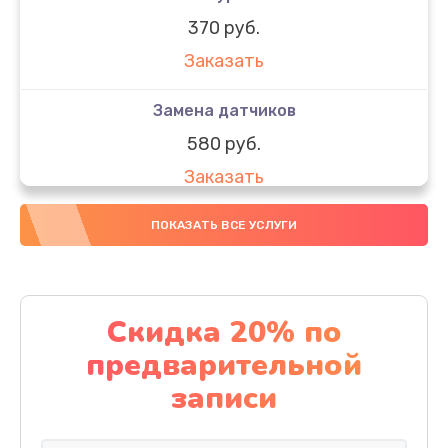
370 руб.
Заказать
Замена датчиков
580 руб.
Заказать
Комплексная чистка
ПОКАЗАТЬ ВСЕ УСЛУГИ
800 руб.
Заказать
Скидка 20% по
Замена дисплея (экрана)
предварительной
2000 руб.
записи
Заказать