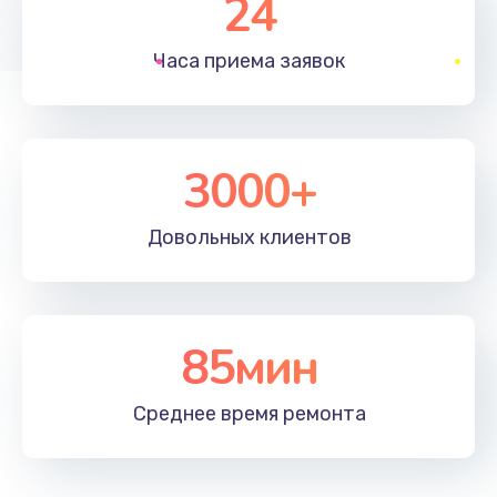
24
1830 руб.
Часа приема
заявок
Заказать
Устранение ошибок
2000 руб.
3000+
Заказать
Довольных
клиентов
Ремонт после залития
2100 руб.
Заказать
85мин
Ремонт электроплаты
Среднее время
ремонта
1400 руб.
Заказать