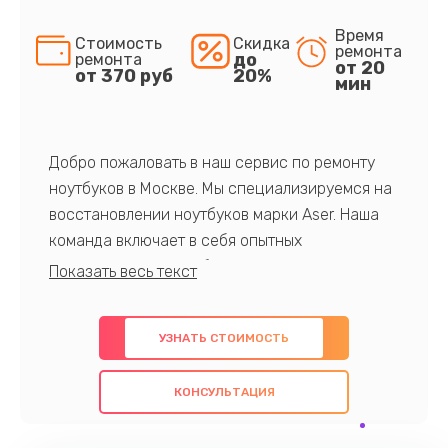
Время
Стоимость
Скидка
ремонта
до
ремонта
от 20
от 370 руб
20%
мин
Добро пожаловать в наш сервис по ремонту
ноутбуков в Москве. Мы специализируемся на
восстановлении ноутбуков марки Aser. Наша
команда включает в себя опытных
профессионалов с обширными знаниями и
многолетним опытом в данной области. Мы
предлагаем быстрый и качественный ремонт с
УЗНАТЬ СТОИМОСТЬ
использованием оригинальных компонентов, а
также гарантируем качество всех
КОНСУЛЬТАЦИЯ
проведенных работ. Наша цель - предоставить
клиентам надежное и профессиональное