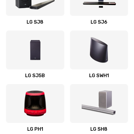
Заказать
Восстановление после заклинивания
LG SJ8
LG SJ6
1400 руб.
Заказать
Восстановление после залития
1500 руб.
Заказать
LG SJ5B
LG SWH1
Замена фильтра
1500 руб.
Заказать
Ремонт корпуса
LG PH1
LG SH8
1400 руб.