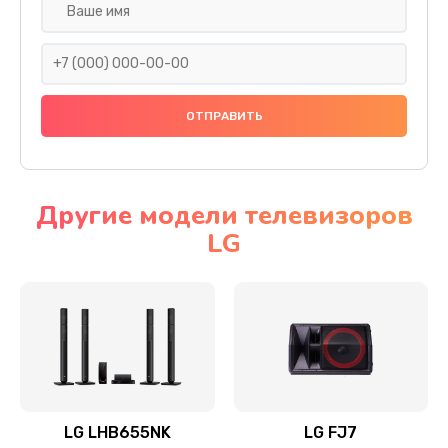
Ремонт платы электроники
1400 руб.
Заказать
Прошивка
1500 руб.
Заказать
Другие модели телевизоров
LG
Ремонт механики привода
1500 руб.
Заказать
Ремонт / замена кнопок, клавиш, индикаторов,
разъемов
1550 руб.
LG LHB655NK
LG FJ7
Заказать