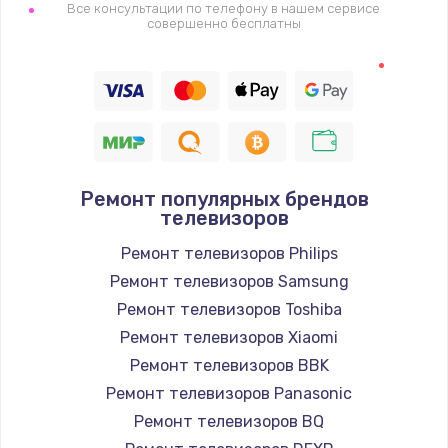
1400 руб.
Все консультации по телефону в нашем сервисе
совершенно бесплатны
Заказать
Восстановление цепи питания, пайка
880 руб.
Заказать
Ремонт популярных брендов
Программный ремонт/прошивка
телевизоров
390 руб.
Ремонт телевизоров Philips
Заказать
Ремонт телевизоров Samsung
Ремонт телевизоров Toshiba
Замена Bluetooth/Wi-Fi модуля
Ремонт телевизоров Xiaomi
800 руб.
Ремонт телевизоров BBK
Заказать
Ремонт телевизоров Panasonic
Ремонт телевизоров BQ
Замена картридера