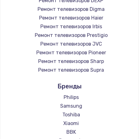
Ремонт телевизоров DEXP
890 руб.
Ремонт телевизоров Digma
Заказать
Ремонт телевизоров Haier
Ремонт телевизоров Irbis
Замена микросхемы NFC
Ремонт телевизоров Prestigio
1100 руб.
Ремонт телевизоров JVC
Ремонт телевизоров Pioneer
Заказать
Ремонт телевизоров Sharp
Замена шим-контроллера
Ремонт телевизоров Supra
3900 руб.
Ремонт телевизоров Aiwa
Бренды
Ремонт телевизоров Hisense
Заказать
Ремонт телевизоров Daewoo
Philips
Настройка Wi-Fi
Ремонт телевизоров Centek
Samsung
Ремонт телевизоров Telefunken
1030 руб.
Toshiba
Ремонт телевизоров Hyundai
Xiaomi
Заказать
Ремонт телевизоров Doffler
BBK