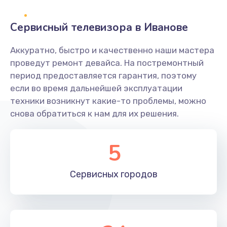
2400 руб.
Заказать
Сервисный телевизора в Иванове
Ремонт системной платы
Аккуратно, быстро и качественно наши мастера
проведут ремонт девайса. На постремонтный
1600 руб.
период предоставляется гарантия, поэтому
Заказать
если во время дальнейшей эксплуатации
техники возникнут какие-то проблемы, можно
Снятие системных ошибок/программный ремонт
снова обратиться к нам для их решения.
1400 руб.
Заказать
5
Ремонт разъема SIM-карты
Сервисных
городов
880 руб.
Заказать
Модернизация