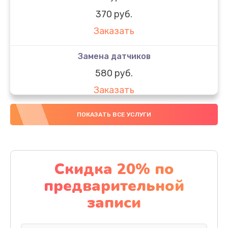
370 руб.
Заказать
Замена датчиков
580 руб.
Заказать
Комплексная чистка
ПОКАЗАТЬ ВСЕ УСЛУГИ
800 руб.
Заказать
Скидка 20% по
Замена дисплея (экрана)
предварительной
2000 руб.
записи
Заказать