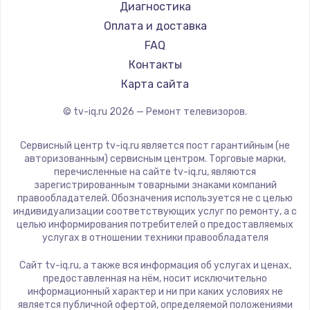
Hyundai
Диагностика
Замена видеокарты
Doffler
Оплата и доставка
1600 руб.
Hiper
FAQ
Заказать
Grundig
Контакты
HITACHI
Карта сайта
Ремонт разъема питания
Konka
© tv-iq.ru
2026
— Ремонт телевизоров.
880 руб.
RED solution
Thomson
Заказать
Сервисный центр tv-iq.ru является пост гарантийным (не
Yandex
авторизованным) сервисным центром. Торговые марки,
перечисленные на сайте tv-iq.ru, являются
Замена видеочипа
National
зарегистрированным товарными знаками компаний
2745 руб.
iFFALCON
правообладателей. Обозначения используется не с целью
индивидуализации соответствующих услуг по ремонту, а с
Tuvio
Заказать
целью информирования потребителей о предоставляемых
Nord
услугах в отношении техники правообладателя
Замена северного моста
Carrera
Сайт tv-iq.ru, а также вся информация об услугах и ценах,
BenQ
2600 руб.
предоставленная на нём, носит исключительно
информационный характер и ни при каких условиях не
Заказать
является публичной офертой, определяемой положениями