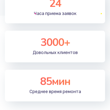
24
1830 руб.
Часа приема
заявок
Заказать
Устранение ошибок
2000 руб.
3000+
Заказать
Довольных
клиентов
Ремонт после залития
2100 руб.
Заказать
85мин
Ремонт электроплаты
Среднее время
ремонта
1400 руб.
Заказать