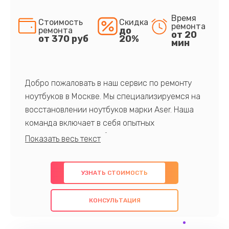
Время
Стоимость
Скидка
ремонта
до
ремонта
от 20
от 370 руб
20%
мин
Добро пожаловать в наш сервис по ремонту
ноутбуков в Москве. Мы специализируемся на
восстановлении ноутбуков марки Aser. Наша
команда включает в себя опытных
профессионалов с обширными знаниями и
многолетним опытом в данной области. Мы
предлагаем быстрый и качественный ремонт с
УЗНАТЬ СТОИМОСТЬ
использованием оригинальных компонентов, а
также гарантируем качество всех
КОНСУЛЬТАЦИЯ
проведенных работ. Наша цель - предоставить
клиентам надежное и профессиональное