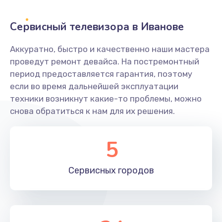
2400 руб.
Заказать
Сервисный телевизора в Иванове
Ремонт системной платы
Аккуратно, быстро и качественно наши мастера
проведут ремонт девайса. На постремонтный
1600 руб.
период предоставляется гарантия, поэтому
Заказать
если во время дальнейшей эксплуатации
техники возникнут какие-то проблемы, можно
Снятие системных ошибок/программный ремонт
снова обратиться к нам для их решения.
1400 руб.
Заказать
5
Ремонт разъема SIM-карты
Сервисных
городов
880 руб.
Заказать
Модернизация