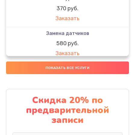
370 руб.
Заказать
Замена датчиков
580 руб.
Заказать
Комплексная чистка
ПОКАЗАТЬ ВСЕ УСЛУГИ
800 руб.
Заказать
Скидка 20% по
Замена дисплея (экрана)
предварительной
2000 руб.
записи
Заказать