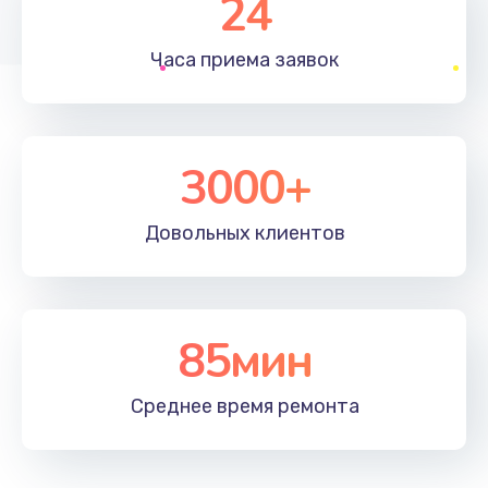
24
1830 руб.
Часа приема
заявок
Заказать
Устранение ошибок
2000 руб.
3000+
Заказать
Довольных
клиентов
Ремонт после залития
2100 руб.
Заказать
85мин
Ремонт электроплаты
Среднее время
ремонта
1400 руб.
Заказать