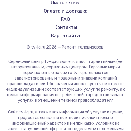
Hyundai
Диагностика
Замена видеокарты
Doffler
Оплата и доставка
1600 руб.
Hiper
FAQ
Заказать
Grundig
Контакты
HITACHI
Карта сайта
Ремонт разъема питания
Konka
© tv-iq.ru
2026
— Ремонт телевизоров.
880 руб.
RED solution
Thomson
Заказать
Сервисный центр tv-iq.ru является пост гарантийным (не
Yandex
авторизованным) сервисным центром. Торговые марки,
перечисленные на сайте tv-iq.ru, являются
Замена видеочипа
National
зарегистрированным товарными знаками компаний
2745 руб.
iFFALCON
правообладателей. Обозначения используется не с целью
индивидуализации соответствующих услуг по ремонту, а с
Tuvio
Заказать
целью информирования потребителей о предоставляемых
Nord
услугах в отношении техники правообладателя
Замена северного моста
Carrera
Сайт tv-iq.ru, а также вся информация об услугах и ценах,
BenQ
2600 руб.
предоставленная на нём, носит исключительно
информационный характер и ни при каких условиях не
Заказать
является публичной офертой, определяемой положениями