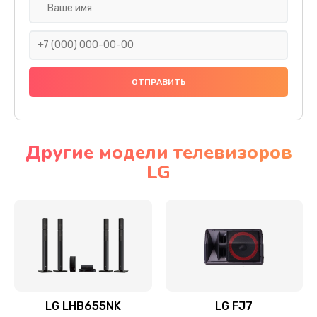
Ремонт платы электроники
1400 руб.
Заказать
Прошивка
1500 руб.
Заказать
Другие модели телевизоров
LG
Ремонт механики привода
1500 руб.
Заказать
Ремонт / замена кнопок, клавиш, индикаторов,
разъемов
1550 руб.
LG LHB655NK
LG FJ7
Заказать