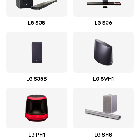
Заказать
Восстановление после заклинивания
LG SJ8
LG SJ6
1400 руб.
Заказать
Восстановление после залития
1500 руб.
Заказать
LG SJ5B
LG SWH1
Замена фильтра
1500 руб.
Заказать
Ремонт корпуса
LG PH1
LG SH8
1400 руб.