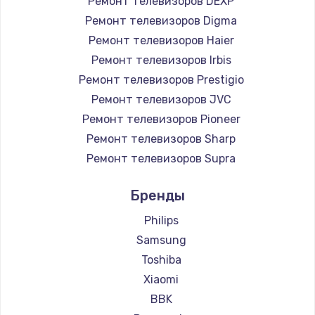
Ремонт телевизоров DEXP
890 руб.
Ремонт телевизоров Digma
Заказать
Ремонт телевизоров Haier
Ремонт телевизоров Irbis
Замена микросхемы NFC
Ремонт телевизоров Prestigio
1100 руб.
Ремонт телевизоров JVC
Ремонт телевизоров Pioneer
Заказать
Ремонт телевизоров Sharp
Замена шим-контроллера
Ремонт телевизоров Supra
3900 руб.
Ремонт телевизоров Aiwa
Бренды
Ремонт телевизоров Hisense
Заказать
Ремонт телевизоров Daewoo
Philips
Настройка Wi-Fi
Ремонт телевизоров Centek
Samsung
Ремонт телевизоров Telefunken
1030 руб.
Toshiba
Ремонт телевизоров Hyundai
Xiaomi
Заказать
Ремонт телевизоров Doffler
BBK