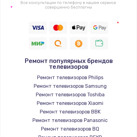
1400 руб.
Все консультации по телефону в нашем сервисе
совершенно бесплатны
Заказать
Восстановление цепи питания, пайка
880 руб.
Заказать
Ремонт популярных брендов
Программный ремонт/прошивка
телевизоров
390 руб.
Ремонт телевизоров Philips
Заказать
Ремонт телевизоров Samsung
Ремонт телевизоров Toshiba
Замена Bluetooth/Wi-Fi модуля
Ремонт телевизоров Xiaomi
800 руб.
Ремонт телевизоров BBK
Заказать
Ремонт телевизоров Panasonic
Ремонт телевизоров BQ
Замена картридера