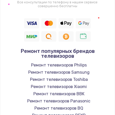
1400 руб.
Все консультации по телефону в нашем сервисе
совершенно бесплатны
Заказать
Восстановление цепи питания, пайка
880 руб.
Заказать
Ремонт популярных брендов
Программный ремонт/прошивка
телевизоров
390 руб.
Ремонт телевизоров Philips
Заказать
Ремонт телевизоров Samsung
Ремонт телевизоров Toshiba
Замена Bluetooth/Wi-Fi модуля
Ремонт телевизоров Xiaomi
800 руб.
Ремонт телевизоров BBK
Заказать
Ремонт телевизоров Panasonic
Ремонт телевизоров BQ
Замена картридера