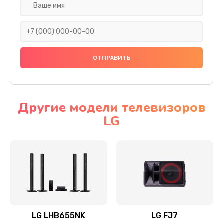
Ремонт платы электроники
1400 руб.
Заказать
Прошивка
1500 руб.
Заказать
Другие модели телевизоров
LG
Ремонт механики привода
1500 руб.
Заказать
Ремонт / замена кнопок, клавиш, индикаторов,
разъемов
1550 руб.
LG LHB655NK
LG FJ7
Заказать