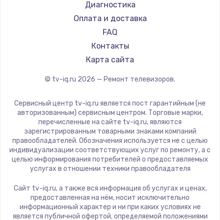
Hyundai
Диагностика
Замена видеокарты
Doffler
Оплата и доставка
1600 руб.
Hiper
FAQ
Заказать
Grundig
Контакты
HITACHI
Карта сайта
Ремонт разъема питания
Konka
© tv-iq.ru
2026
— Ремонт телевизоров.
880 руб.
RED solution
Thomson
Заказать
Сервисный центр tv-iq.ru является пост гарантийным (не
Yandex
авторизованным) сервисным центром. Торговые марки,
перечисленные на сайте tv-iq.ru, являются
Замена видеочипа
National
зарегистрированным товарными знаками компаний
2745 руб.
iFFALCON
правообладателей. Обозначения используется не с целью
индивидуализации соответствующих услуг по ремонту, а с
Tuvio
Заказать
целью информирования потребителей о предоставляемых
Nord
услугах в отношении техники правообладателя
Замена северного моста
Carrera
Сайт tv-iq.ru, а также вся информация об услугах и ценах,
BenQ
2600 руб.
предоставленная на нём, носит исключительно
информационный характер и ни при каких условиях не
Заказать
является публичной офертой, определяемой положениями