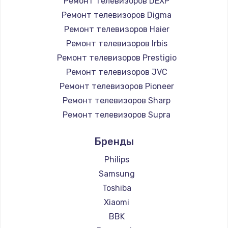
Ремонт телевизоров DEXP
890 руб.
Ремонт телевизоров Digma
Заказать
Ремонт телевизоров Haier
Ремонт телевизоров Irbis
Замена микросхемы NFC
Ремонт телевизоров Prestigio
1100 руб.
Ремонт телевизоров JVC
Ремонт телевизоров Pioneer
Заказать
Ремонт телевизоров Sharp
Замена шим-контроллера
Ремонт телевизоров Supra
3900 руб.
Ремонт телевизоров Aiwa
Бренды
Ремонт телевизоров Hisense
Заказать
Ремонт телевизоров Daewoo
Philips
Настройка Wi-Fi
Ремонт телевизоров Centek
Samsung
Ремонт телевизоров Telefunken
1030 руб.
Toshiba
Ремонт телевизоров Hyundai
Xiaomi
Заказать
Ремонт телевизоров Doffler
BBK