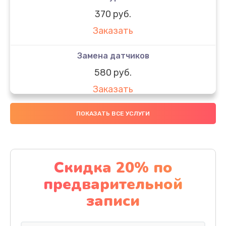
370 руб.
Заказать
Замена датчиков
580 руб.
Заказать
Комплексная чистка
ПОКАЗАТЬ ВСЕ УСЛУГИ
800 руб.
Заказать
Скидка 20% по
Замена дисплея (экрана)
предварительной
2000 руб.
записи
Заказать