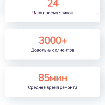
24
1830 руб.
Часа приема
заявок
Заказать
Устранение ошибок
2000 руб.
3000+
Заказать
Довольных
клиентов
Ремонт после залития
2100 руб.
Заказать
85мин
Ремонт электроплаты
Среднее время
ремонта
1400 руб.
Заказать