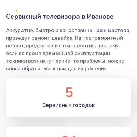
2400 руб.
Заказать
Сервисный телевизора в Иванове
Ремонт системной платы
Аккуратно, быстро и качественно наши мастера
проведут ремонт девайса. На постремонтный
1600 руб.
период предоставляется гарантия, поэтому
Заказать
если во время дальнейшей эксплуатации
техники возникнут какие-то проблемы, можно
Снятие системных ошибок/программный ремонт
снова обратиться к нам для их решения.
1400 руб.
Заказать
5
Ремонт разъема SIM-карты
Сервисных
городов
880 руб.
Заказать
Модернизация