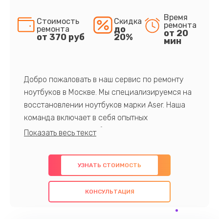
Время
Стоимость
Скидка
ремонта
до
ремонта
от 20
от 370 руб
20%
мин
Добро пожаловать в наш сервис по ремонту
ноутбуков в Москве. Мы специализируемся на
восстановлении ноутбуков марки Aser. Наша
команда включает в себя опытных
профессионалов с обширными знаниями и
многолетним опытом в данной области. Мы
предлагаем быстрый и качественный ремонт с
УЗНАТЬ СТОИМОСТЬ
использованием оригинальных компонентов, а
также гарантируем качество всех
КОНСУЛЬТАЦИЯ
проведенных работ. Наша цель - предоставить
клиентам надежное и профессиональное