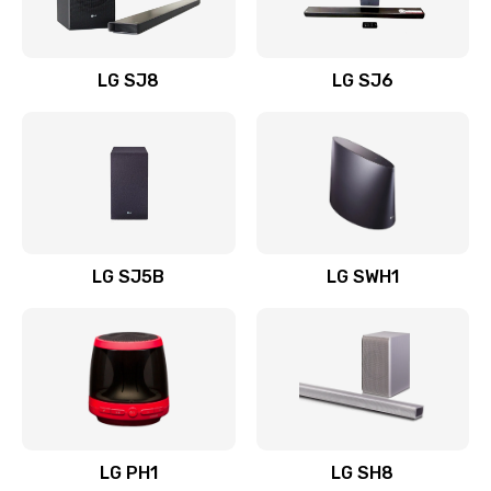
Заказать
Восстановление после заклинивания
LG SJ8
LG SJ6
1400 руб.
Заказать
Восстановление после залития
1500 руб.
Заказать
LG SJ5B
LG SWH1
Замена фильтра
1500 руб.
Заказать
Ремонт корпуса
LG PH1
LG SH8
1400 руб.