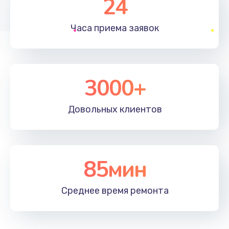
24
1830 руб.
Часа приема
заявок
Заказать
Устранение ошибок
2000 руб.
3000+
Заказать
Довольных
клиентов
Ремонт после залития
2100 руб.
Заказать
85мин
Ремонт электроплаты
Среднее время
ремонта
1400 руб.
Заказать