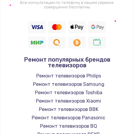
1400 руб.
Все консультации по телефону в нашем сервисе
совершенно бесплатны
Заказать
Восстановление цепи питания, пайка
880 руб.
Заказать
Ремонт популярных брендов
Программный ремонт/прошивка
телевизоров
390 руб.
Ремонт телевизоров Philips
Заказать
Ремонт телевизоров Samsung
Ремонт телевизоров Toshiba
Замена Bluetooth/Wi-Fi модуля
Ремонт телевизоров Xiaomi
800 руб.
Ремонт телевизоров BBK
Заказать
Ремонт телевизоров Panasonic
Ремонт телевизоров BQ
Замена картридера