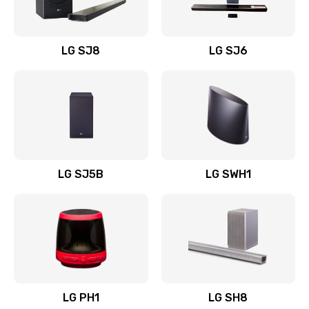
Заказать
Восстановление после заклинивания
LG SJ8
LG SJ6
1400 руб.
Заказать
Восстановление после залития
1500 руб.
Заказать
LG SJ5B
LG SWH1
Замена фильтра
1500 руб.
Заказать
Ремонт корпуса
LG PH1
LG SH8
1400 руб.