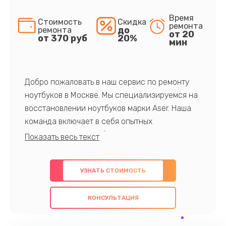
Время
Стоимость
Скидка
ремонта
до
ремонта
от 20
от 370 руб
20%
мин
Добро пожаловать в наш сервис по ремонту
ноутбуков в Москве. Мы специализируемся на
восстановлении ноутбуков марки Aser. Наша
команда включает в себя опытных
профессионалов с обширными знаниями и
многолетним опытом в данной области. Мы
предлагаем быстрый и качественный ремонт с
УЗНАТЬ СТОИМОСТЬ
использованием оригинальных компонентов, а
также гарантируем качество всех
КОНСУЛЬТАЦИЯ
проведенных работ. Наша цель - предоставить
клиентам надежное и профессиональное