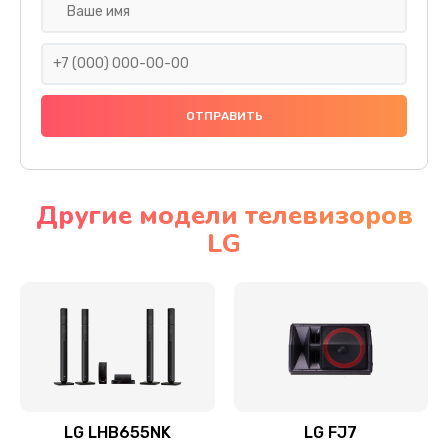
Ремонт платы электроники
1400 руб.
Заказать
Прошивка
1500 руб.
Заказать
Другие модели телевизоров
LG
Ремонт механики привода
1500 руб.
Заказать
Ремонт / замена кнопок, клавиш, индикаторов,
разъемов
1550 руб.
LG LHB655NK
LG FJ7
Заказать