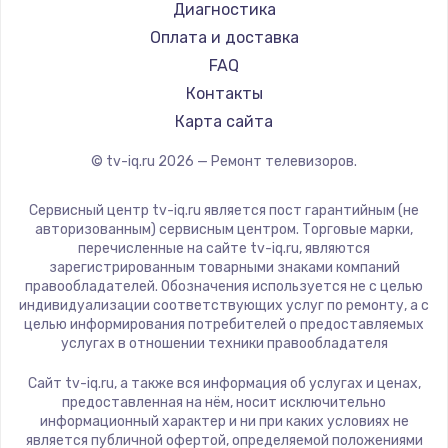
Hyundai
Диагностика
Замена видеокарты
Doffler
Оплата и доставка
1600 руб.
Hiper
FAQ
Заказать
Grundig
Контакты
HITACHI
Карта сайта
Ремонт разъема питания
Konka
© tv-iq.ru
2026
— Ремонт телевизоров.
880 руб.
RED solution
Thomson
Заказать
Сервисный центр tv-iq.ru является пост гарантийным (не
Yandex
авторизованным) сервисным центром. Торговые марки,
перечисленные на сайте tv-iq.ru, являются
Замена видеочипа
National
зарегистрированным товарными знаками компаний
2745 руб.
iFFALCON
правообладателей. Обозначения используется не с целью
индивидуализации соответствующих услуг по ремонту, а с
Tuvio
Заказать
целью информирования потребителей о предоставляемых
Nord
услугах в отношении техники правообладателя
Замена северного моста
Carrera
Сайт tv-iq.ru, а также вся информация об услугах и ценах,
BenQ
2600 руб.
предоставленная на нём, носит исключительно
информационный характер и ни при каких условиях не
Заказать
является публичной офертой, определяемой положениями