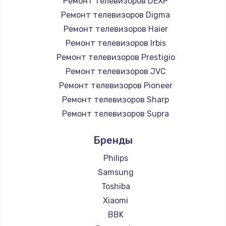
Ремонт телевизоров DEXP
890 руб.
Ремонт телевизоров Digma
Заказать
Ремонт телевизоров Haier
Ремонт телевизоров Irbis
Замена микросхемы NFC
Ремонт телевизоров Prestigio
1100 руб.
Ремонт телевизоров JVC
Ремонт телевизоров Pioneer
Заказать
Ремонт телевизоров Sharp
Замена шим-контроллера
Ремонт телевизоров Supra
3900 руб.
Ремонт телевизоров Aiwa
Бренды
Ремонт телевизоров Hisense
Заказать
Ремонт телевизоров Daewoo
Philips
Настройка Wi-Fi
Ремонт телевизоров Centek
Samsung
Ремонт телевизоров Telefunken
1030 руб.
Toshiba
Ремонт телевизоров Hyundai
Xiaomi
Заказать
Ремонт телевизоров Doffler
BBK