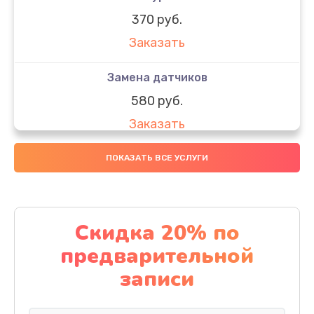
370 руб.
Заказать
Замена датчиков
580 руб.
Заказать
Комплексная чистка
ПОКАЗАТЬ ВСЕ УСЛУГИ
800 руб.
Заказать
Скидка 20% по
Замена дисплея (экрана)
предварительной
2000 руб.
записи
Заказать