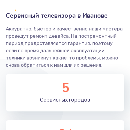
2400 руб.
Заказать
Сервисный телевизора в Иванове
Ремонт системной платы
Аккуратно, быстро и качественно наши мастера
проведут ремонт девайса. На постремонтный
1600 руб.
период предоставляется гарантия, поэтому
Заказать
если во время дальнейшей эксплуатации
техники возникнут какие-то проблемы, можно
Снятие системных ошибок/программный ремонт
снова обратиться к нам для их решения.
1400 руб.
Заказать
5
Ремонт разъема SIM-карты
Сервисных
городов
880 руб.
Заказать
Модернизация