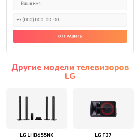
Ремонт платы электроники
1400 руб.
Заказать
Прошивка
1500 руб.
Заказать
Другие модели телевизоров
LG
Ремонт механики привода
1500 руб.
Заказать
Ремонт / замена кнопок, клавиш, индикаторов,
разъемов
1550 руб.
LG LHB655NK
LG FJ7
Заказать