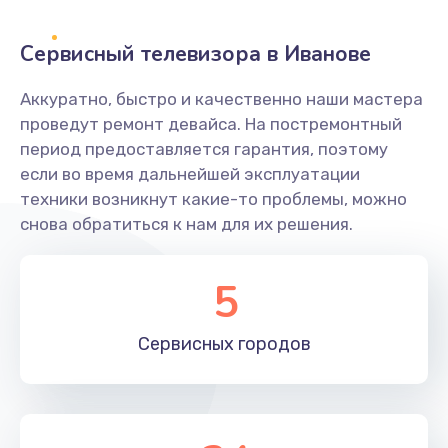
2400 руб.
Заказать
Сервисный телевизора в Иванове
Ремонт системной платы
Аккуратно, быстро и качественно наши мастера
проведут ремонт девайса. На постремонтный
1600 руб.
период предоставляется гарантия, поэтому
Заказать
если во время дальнейшей эксплуатации
техники возникнут какие-то проблемы, можно
Снятие системных ошибок/программный ремонт
снова обратиться к нам для их решения.
1400 руб.
Заказать
5
Ремонт разъема SIM-карты
Сервисных
городов
880 руб.
Заказать
Модернизация