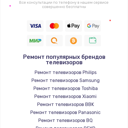
1400 руб.
Все консультации по телефону в нашем сервисе
совершенно бесплатны
Заказать
Восстановление цепи питания, пайка
880 руб.
Заказать
Ремонт популярных брендов
Программный ремонт/прошивка
телевизоров
390 руб.
Ремонт телевизоров Philips
Заказать
Ремонт телевизоров Samsung
Ремонт телевизоров Toshiba
Замена Bluetooth/Wi-Fi модуля
Ремонт телевизоров Xiaomi
800 руб.
Ремонт телевизоров BBK
Заказать
Ремонт телевизоров Panasonic
Ремонт телевизоров BQ
Замена картридера