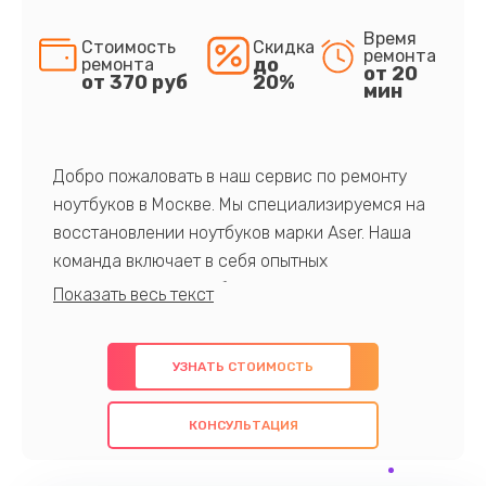
Время
Стоимость
Скидка
ремонта
до
ремонта
от 20
от 370 руб
20%
мин
Добро пожаловать в наш сервис по ремонту
ноутбуков в Москве. Мы специализируемся на
восстановлении ноутбуков марки Aser. Наша
команда включает в себя опытных
профессионалов с обширными знаниями и
многолетним опытом в данной области. Мы
предлагаем быстрый и качественный ремонт с
УЗНАТЬ СТОИМОСТЬ
использованием оригинальных компонентов, а
также гарантируем качество всех
КОНСУЛЬТАЦИЯ
проведенных работ. Наша цель - предоставить
клиентам надежное и профессиональное