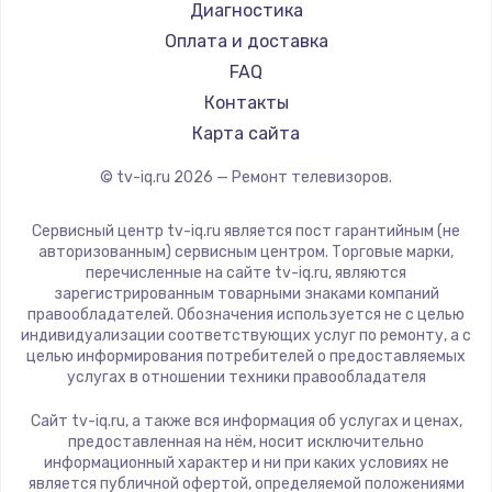
Hyundai
Диагностика
Замена видеокарты
Doffler
Оплата и доставка
1600 руб.
Hiper
FAQ
Заказать
Grundig
Контакты
HITACHI
Карта сайта
Ремонт разъема питания
Konka
© tv-iq.ru
2026
— Ремонт телевизоров.
880 руб.
RED solution
Thomson
Заказать
Сервисный центр tv-iq.ru является пост гарантийным (не
Yandex
авторизованным) сервисным центром. Торговые марки,
перечисленные на сайте tv-iq.ru, являются
Замена видеочипа
National
зарегистрированным товарными знаками компаний
2745 руб.
iFFALCON
правообладателей. Обозначения используется не с целью
индивидуализации соответствующих услуг по ремонту, а с
Tuvio
Заказать
целью информирования потребителей о предоставляемых
Nord
услугах в отношении техники правообладателя
Замена северного моста
Carrera
Сайт tv-iq.ru, а также вся информация об услугах и ценах,
BenQ
2600 руб.
предоставленная на нём, носит исключительно
информационный характер и ни при каких условиях не
Заказать
является публичной офертой, определяемой положениями