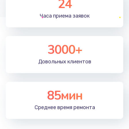
24
1830 руб.
Часа приема
заявок
Заказать
Устранение ошибок
2000 руб.
3000+
Заказать
Довольных
клиентов
Ремонт после залития
2100 руб.
Заказать
85мин
Ремонт электроплаты
Среднее время
ремонта
1400 руб.
Заказать