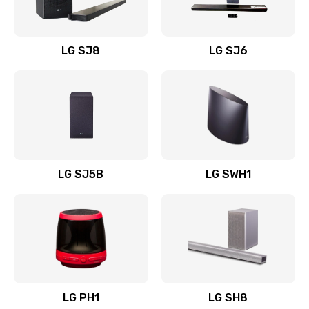
Заказать
Восстановление после заклинивания
LG SJ8
LG SJ6
1400 руб.
Заказать
Восстановление после залития
1500 руб.
Заказать
LG SJ5B
LG SWH1
Замена фильтра
1500 руб.
Заказать
Ремонт корпуса
LG PH1
LG SH8
1400 руб.