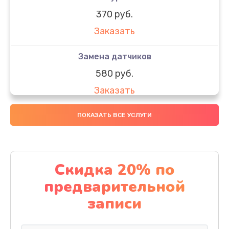
370 руб.
Заказать
Замена датчиков
580 руб.
Заказать
Комплексная чистка
ПОКАЗАТЬ ВСЕ УСЛУГИ
800 руб.
Заказать
Скидка 20% по
Замена дисплея (экрана)
предварительной
2000 руб.
записи
Заказать