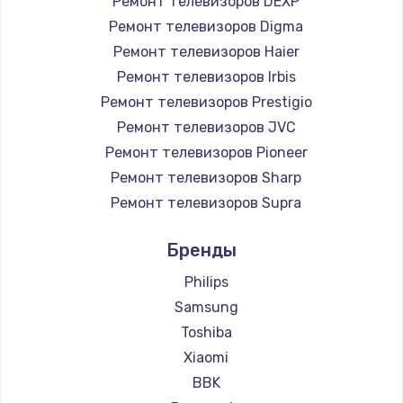
Ремонт телевизоров DEXP
890 руб.
Ремонт телевизоров Digma
Заказать
Ремонт телевизоров Haier
Ремонт телевизоров Irbis
Замена микросхемы NFC
Ремонт телевизоров Prestigio
1100 руб.
Ремонт телевизоров JVC
Ремонт телевизоров Pioneer
Заказать
Ремонт телевизоров Sharp
Замена шим-контроллера
Ремонт телевизоров Supra
3900 руб.
Ремонт телевизоров Aiwa
Бренды
Ремонт телевизоров Hisense
Заказать
Ремонт телевизоров Daewoo
Philips
Настройка Wi-Fi
Ремонт телевизоров Centek
Samsung
Ремонт телевизоров Telefunken
1030 руб.
Toshiba
Ремонт телевизоров Hyundai
Xiaomi
Заказать
Ремонт телевизоров Doffler
BBK