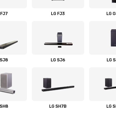
вания
40 мин
1 год
 FJ7
LG FJ3
LG 
20 мин
2 года
40 мин
2 года
50 мин
1 год
 SJ8
LG SJ6
LG 
ьного
60 мин
1 год
20 мин
1 год
авления
40 мин
1 год
 SH8
LG SH7B
LG 
20 мин
3 года