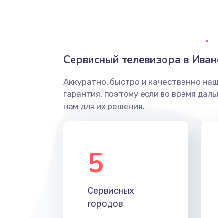
Ремонт системной платы
Снятие системных ошибок/про
Сервисный телевизора в Иван
ремонт
Аккуратно, быстро и качественно на
Ремонт разъема SIM-карты
гарантия, поэтому если во время дал
нам для их решения.
Модернизация
Устранение ошибок
5
Ремонт после залития
Сервисных
Ремонт электроплаты
городов