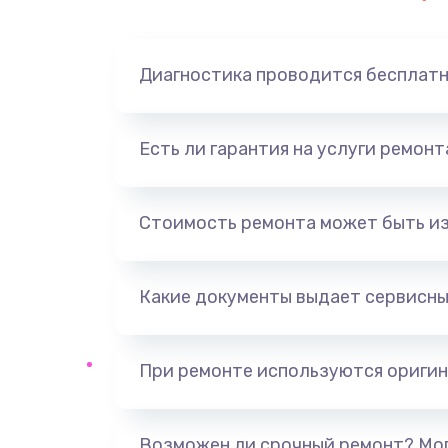
Замена динамика
Диагностика проводится бесплат
Замена корпуса
Замена аккумулятора
Есть ли гарантия на услуги ремон
Замена разъема
Стоимость ремонта может быть и
Ремонт платы
Какие документы выдает сервисны
Не включается
Нет звука
При ремонте используются оригин
Не видит флешку
Возможен ли срочный ремонт? Мог