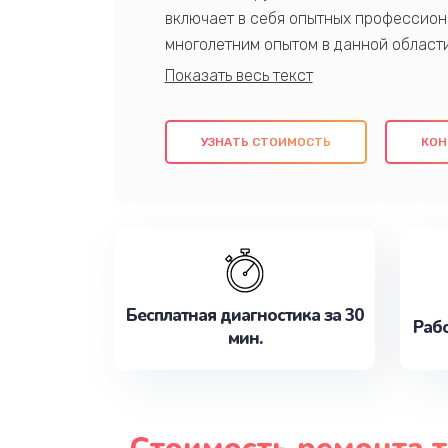
включает в себя опытных профессион
многолетним опытом в данной област
качественный ремонт с использовани
гарантируем качество всех проведенн
клиентам надежное и профессиональн
УЗНАТЬ СТОИМОСТЬ
КОН
потребности наилучшим образом. Не 
сейчас!
Бесплатная диагностика за 30
Рабо
мин.