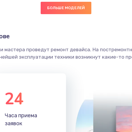
БОЛЬШЕ МОДЕЛЕЙ
30 мин
2 года
граммный
50 мин
3 года
ове
ши мастера проведут ремонт девайса. На постремонт
40 мин
2 года
ьнейшей эксплуатации техники возникнут какие-то пр
20 мин
2 года
50 мин
2 года
24
30 мин
3 года
Часа приема
60 мин
3 года
заявок