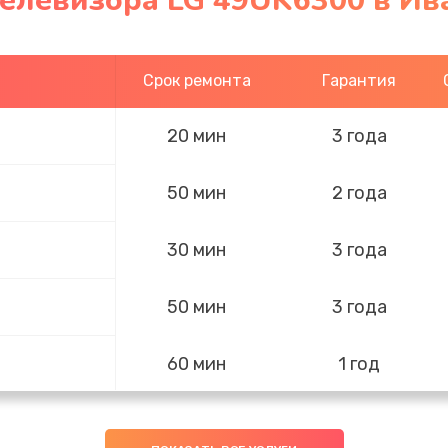
телевизора LG 49UK6300 в Ив
Срок ремонта
Гарантия
20 мин
3 года
50 мин
2 года
30 мин
3 года
50 мин
3 года
60 мин
1 год
20 мин
2 года