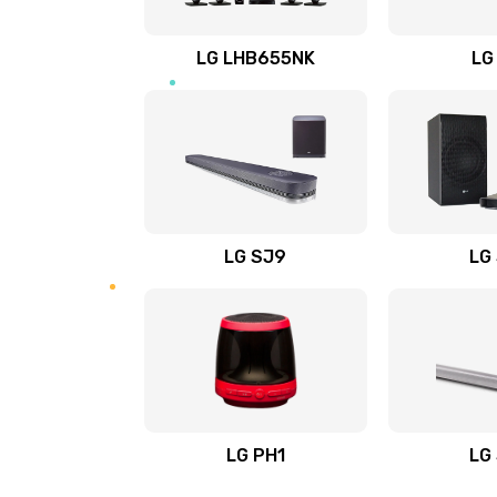
Восстановление после заклини
LG LHB655NK
LG
Восстановление после залития
Замена фильтра
Ремонт корпуса
LG SJ9
LG
Полная профилактика вертикал
пылесоса
Пайка конденсаторов
Ремонт электронного блока упр
LG PH1
LG
Ремонт или замена двигателя