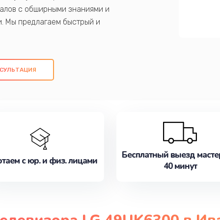
алов с обширными знаниями и
и. Мы предлагаем быстрый и
ем оригинальных компонентов, а также
ых работ. Наша цель - предоставить
ое обслуживание, удовлетворяя их
СУЛЬТАЦИЯ
медлите записаться на ремонт уже
Бесплатный выезд масте
таем с юр. и физ. лицами
40 минут