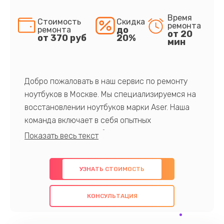
Время
Стоимость
Скидка
ремонта
до
ремонта
от 20
от 370 руб
20%
мин
Добро пожаловать в наш сервис по ремонту
ноутбуков в Москве. Мы специализируемся на
восстановлении ноутбуков марки Aser. Наша
команда включает в себя опытных
профессионалов с обширными знаниями и
многолетним опытом в данной области. Мы
предлагаем быстрый и качественный ремонт с
УЗНАТЬ СТОИМОСТЬ
использованием оригинальных компонентов, а
также гарантируем качество всех
КОНСУЛЬТАЦИЯ
проведенных работ. Наша цель - предоставить
клиентам надежное и профессиональное