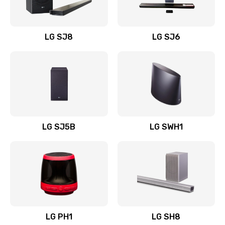
Заказать
Восстановление после заклинивания
LG SJ8
LG SJ6
1400 руб.
Заказать
Восстановление после залития
1500 руб.
Заказать
LG SJ5B
LG SWH1
Замена фильтра
1500 руб.
Заказать
Ремонт корпуса
LG PH1
LG SH8
1400 руб.