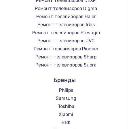
Ремонт телевизоров DEXP
890 руб.
Ремонт телевизоров Digma
Заказать
Ремонт телевизоров Haier
Ремонт телевизоров Irbis
Замена микросхемы NFC
Ремонт телевизоров Prestigio
1100 руб.
Ремонт телевизоров JVC
Ремонт телевизоров Pioneer
Заказать
Ремонт телевизоров Sharp
Замена шим-контроллера
Ремонт телевизоров Supra
3900 руб.
Ремонт телевизоров Aiwa
Бренды
Ремонт телевизоров Hisense
Заказать
Ремонт телевизоров Daewoo
Philips
Настройка Wi-Fi
Ремонт телевизоров Centek
Samsung
Ремонт телевизоров Telefunken
1030 руб.
Toshiba
Ремонт телевизоров Hyundai
Xiaomi
Заказать
Ремонт телевизоров Doffler
BBK