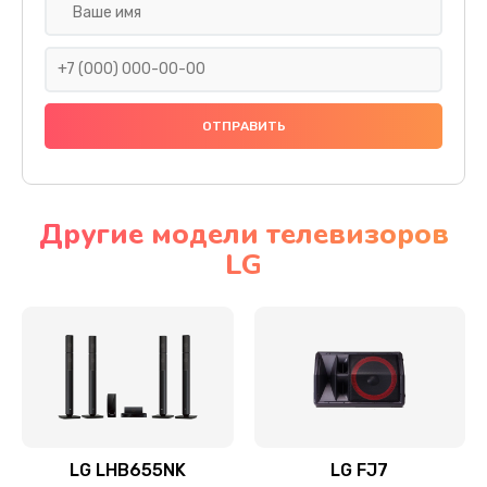
Ремонт платы электроники
1400 руб.
Заказать
Прошивка
1500 руб.
Заказать
Другие модели телевизоров
LG
Ремонт механики привода
1500 руб.
Заказать
Ремонт / замена кнопок, клавиш, индикаторов,
разъемов
1550 руб.
LG LHB655NK
LG FJ7
Заказать