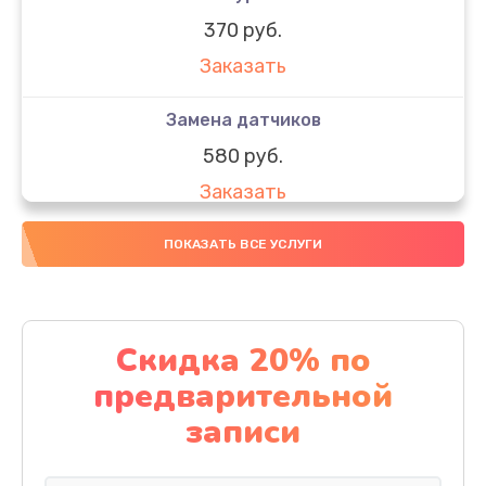
370 руб.
Заказать
Замена датчиков
580 руб.
Заказать
Комплексная чистка
ПОКАЗАТЬ ВСЕ УСЛУГИ
800 руб.
Заказать
Скидка 20% по
Замена дисплея (экрана)
предварительной
2000 руб.
записи
Заказать