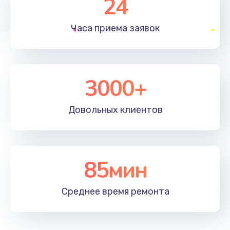
24
1830 руб.
Часа приема
заявок
Заказать
Устранение ошибок
2000 руб.
3000+
Заказать
Довольных
клиентов
Ремонт после залития
2100 руб.
Заказать
85мин
Ремонт электроплаты
Среднее время
ремонта
1400 руб.
Заказать