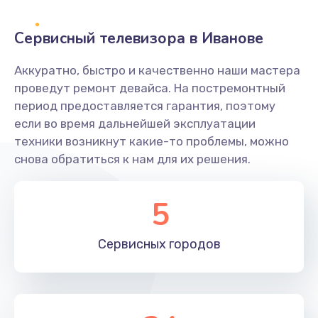
2400 руб.
Заказать
Сервисный телевизора в Иванове
Ремонт системной платы
Аккуратно, быстро и качественно наши мастера
проведут ремонт девайса. На постремонтный
1600 руб.
период предоставляется гарантия, поэтому
Заказать
если во время дальнейшей эксплуатации
техники возникнут какие-то проблемы, можно
Снятие системных ошибок/программный ремонт
снова обратиться к нам для их решения.
1400 руб.
Заказать
5
Ремонт разъема SIM-карты
Сервисных
городов
880 руб.
Заказать
Модернизация