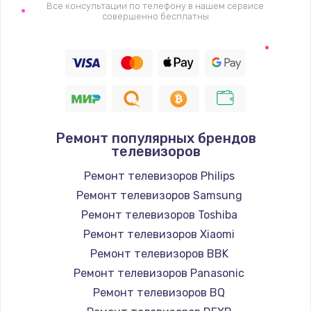
1400 руб.
Все консультации по телефону в нашем сервисе
совершенно бесплатны
Заказать
Восстановление цепи питания, пайка
880 руб.
Заказать
Ремонт популярных брендов
Программный ремонт/прошивка
телевизоров
390 руб.
Ремонт телевизоров Philips
Заказать
Ремонт телевизоров Samsung
Ремонт телевизоров Toshiba
Замена Bluetooth/Wi-Fi модуля
Ремонт телевизоров Xiaomi
800 руб.
Ремонт телевизоров BBK
Заказать
Ремонт телевизоров Panasonic
Ремонт телевизоров BQ
Замена картридера