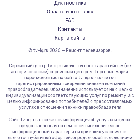
Hyundai
Диагностика
Замена видеокарты
Doffler
Оплата и доставка
1600 руб.
Hiper
FAQ
Заказать
Grundig
Контакты
HITACHI
Карта сайта
Ремонт разъема питания
Konka
© tv-iq.ru
2026
— Ремонт телевизоров.
880 руб.
RED solution
Thomson
Заказать
Сервисный центр tv-iq.ru является пост гарантийным (не
Yandex
авторизованным) сервисным центром. Торговые марки,
перечисленные на сайте tv-iq.ru, являются
Замена видеочипа
National
зарегистрированным товарными знаками компаний
2745 руб.
iFFALCON
правообладателей. Обозначения используется не с целью
индивидуализации соответствующих услуг по ремонту, а с
Tuvio
Заказать
целью информирования потребителей о предоставляемых
Nord
услугах в отношении техники правообладателя
Замена северного моста
Carrera
Сайт tv-iq.ru, а также вся информация об услугах и ценах,
BenQ
2600 руб.
предоставленная на нём, носит исключительно
информационный характер и ни при каких условиях не
Заказать
является публичной офертой, определяемой положениями