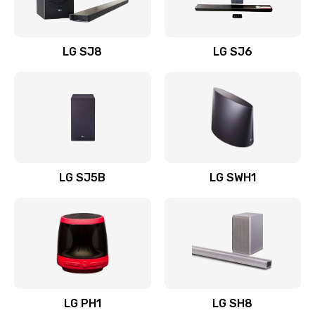
Заказать
Восстановление после заклинивания
LG SJ8
LG SJ6
1400 руб.
Заказать
Восстановление после залития
1500 руб.
Заказать
LG SJ5B
LG SWH1
Замена фильтра
1500 руб.
Заказать
Ремонт корпуса
LG PH1
LG SH8
1400 руб.