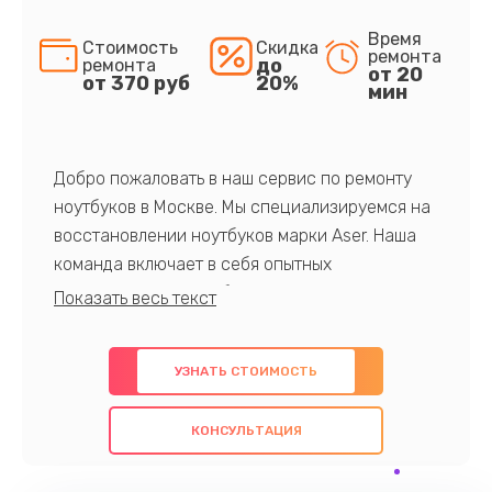
Время
Стоимость
Скидка
ремонта
до
ремонта
от 20
от 370 руб
20%
мин
Добро пожаловать в наш сервис по ремонту
ноутбуков в Москве. Мы специализируемся на
восстановлении ноутбуков марки Aser. Наша
команда включает в себя опытных
профессионалов с обширными знаниями и
многолетним опытом в данной области. Мы
предлагаем быстрый и качественный ремонт с
УЗНАТЬ СТОИМОСТЬ
использованием оригинальных компонентов, а
также гарантируем качество всех
КОНСУЛЬТАЦИЯ
проведенных работ. Наша цель - предоставить
клиентам надежное и профессиональное