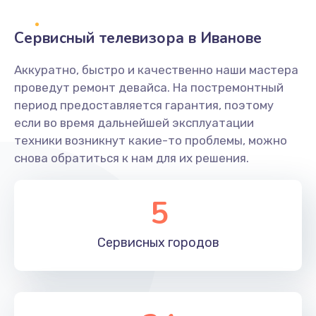
2400 руб.
Заказать
Сервисный телевизора в Иванове
Ремонт системной платы
Аккуратно, быстро и качественно наши мастера
проведут ремонт девайса. На постремонтный
1600 руб.
период предоставляется гарантия, поэтому
Заказать
если во время дальнейшей эксплуатации
техники возникнут какие-то проблемы, можно
Снятие системных ошибок/программный ремонт
снова обратиться к нам для их решения.
1400 руб.
Заказать
5
Ремонт разъема SIM-карты
Сервисных
городов
880 руб.
Заказать
Модернизация