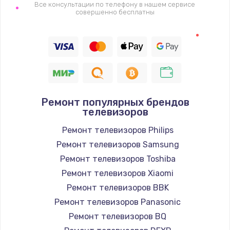
1400 руб.
Все консультации по телефону в нашем сервисе
совершенно бесплатны
Заказать
Восстановление цепи питания, пайка
880 руб.
Заказать
Ремонт популярных брендов
Программный ремонт/прошивка
телевизоров
390 руб.
Ремонт телевизоров Philips
Заказать
Ремонт телевизоров Samsung
Ремонт телевизоров Toshiba
Замена Bluetooth/Wi-Fi модуля
Ремонт телевизоров Xiaomi
800 руб.
Ремонт телевизоров BBK
Заказать
Ремонт телевизоров Panasonic
Ремонт телевизоров BQ
Замена картридера