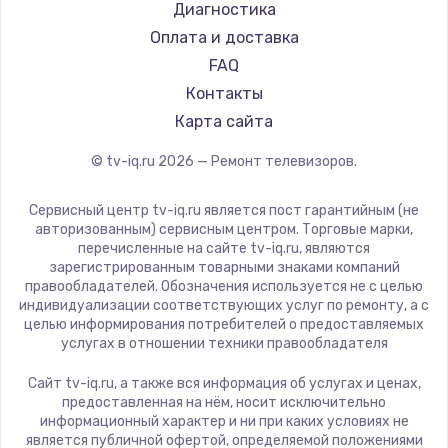
Hyundai
Диагностика
Замена видеокарты
Doffler
Оплата и доставка
1600 руб.
Hiper
FAQ
Заказать
Grundig
Контакты
HITACHI
Карта сайта
Ремонт разъема питания
Konka
© tv-iq.ru
2026
— Ремонт телевизоров.
880 руб.
RED solution
Thomson
Заказать
Сервисный центр tv-iq.ru является пост гарантийным (не
Yandex
авторизованным) сервисным центром. Торговые марки,
перечисленные на сайте tv-iq.ru, являются
Замена видеочипа
National
зарегистрированным товарными знаками компаний
2745 руб.
iFFALCON
правообладателей. Обозначения используется не с целью
индивидуализации соответствующих услуг по ремонту, а с
Tuvio
Заказать
целью информирования потребителей о предоставляемых
Nord
услугах в отношении техники правообладателя
Замена северного моста
Carrera
Сайт tv-iq.ru, а также вся информация об услугах и ценах,
BenQ
2600 руб.
предоставленная на нём, носит исключительно
информационный характер и ни при каких условиях не
Заказать
является публичной офертой, определяемой положениями