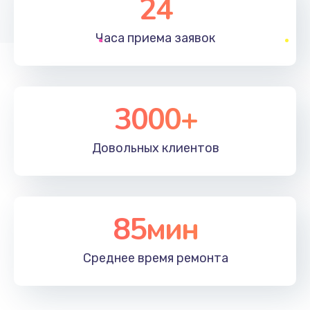
24
1830 руб.
Часа приема
заявок
Заказать
Устранение ошибок
2000 руб.
3000+
Заказать
Довольных
клиентов
Ремонт после залития
2100 руб.
Заказать
85мин
Ремонт электроплаты
Среднее время
ремонта
1400 руб.
Заказать