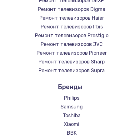
Ремонт телевизоров DEXP
890 руб.
Ремонт телевизоров Digma
Заказать
Ремонт телевизоров Haier
Ремонт телевизоров Irbis
Замена микросхемы NFC
Ремонт телевизоров Prestigio
1100 руб.
Ремонт телевизоров JVC
Ремонт телевизоров Pioneer
Заказать
Ремонт телевизоров Sharp
Замена шим-контроллера
Ремонт телевизоров Supra
3900 руб.
Ремонт телевизоров Aiwa
Бренды
Ремонт телевизоров Hisense
Заказать
Ремонт телевизоров Daewoo
Philips
Настройка Wi-Fi
Ремонт телевизоров Centek
Samsung
Ремонт телевизоров Telefunken
1030 руб.
Toshiba
Ремонт телевизоров Hyundai
Xiaomi
Заказать
Ремонт телевизоров Doffler
BBK