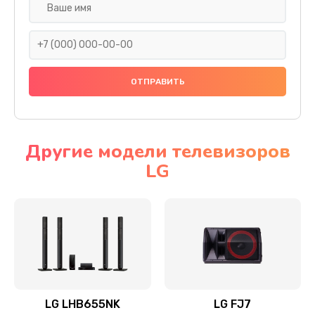
Ремонт платы электроники
1400 руб.
Заказать
Прошивка
1500 руб.
Заказать
Другие модели телевизоров
LG
Ремонт механики привода
1500 руб.
Заказать
Ремонт / замена кнопок, клавиш, индикаторов,
разъемов
1550 руб.
LG LHB655NK
LG FJ7
Заказать