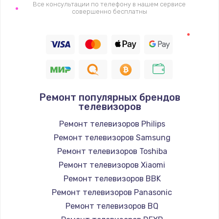
1400 руб.
Все консультации по телефону в нашем сервисе
совершенно бесплатны
Заказать
Восстановление цепи питания, пайка
880 руб.
Заказать
Ремонт популярных брендов
Программный ремонт/прошивка
телевизоров
390 руб.
Ремонт телевизоров Philips
Заказать
Ремонт телевизоров Samsung
Ремонт телевизоров Toshiba
Замена Bluetooth/Wi-Fi модуля
Ремонт телевизоров Xiaomi
800 руб.
Ремонт телевизоров BBK
Заказать
Ремонт телевизоров Panasonic
Ремонт телевизоров BQ
Замена картридера