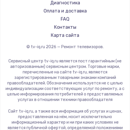
Hyundai
Диагностика
Замена видеокарты
Doffler
Оплата и доставка
1600 руб.
Hiper
FAQ
Заказать
Grundig
Контакты
HITACHI
Карта сайта
Ремонт разъема питания
Konka
© tv-iq.ru
2026
— Ремонт телевизоров.
880 руб.
RED solution
Thomson
Заказать
Сервисный центр tv-iq.ru является пост гарантийным (не
Yandex
авторизованным) сервисным центром. Торговые марки,
перечисленные на сайте tv-iq.ru, являются
Замена видеочипа
National
зарегистрированным товарными знаками компаний
2745 руб.
iFFALCON
правообладателей. Обозначения используется не с целью
индивидуализации соответствующих услуг по ремонту, а с
Tuvio
Заказать
целью информирования потребителей о предоставляемых
Nord
услугах в отношении техники правообладателя
Замена северного моста
Carrera
Сайт tv-iq.ru, а также вся информация об услугах и ценах,
BenQ
2600 руб.
предоставленная на нём, носит исключительно
информационный характер и ни при каких условиях не
Заказать
является публичной офертой, определяемой положениями