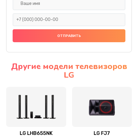
Ремонт платы электроники
1400 руб.
Заказать
Прошивка
1500 руб.
Заказать
Другие модели телевизоров
LG
Ремонт механики привода
1500 руб.
Заказать
Ремонт / замена кнопок, клавиш, индикаторов,
разъемов
1550 руб.
LG LHB655NK
LG FJ7
Заказать