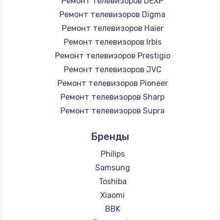
Ремонт телевизоров DEXP
890 руб.
Ремонт телевизоров Digma
Заказать
Ремонт телевизоров Haier
Ремонт телевизоров Irbis
Замена микросхемы NFC
Ремонт телевизоров Prestigio
1100 руб.
Ремонт телевизоров JVC
Ремонт телевизоров Pioneer
Заказать
Ремонт телевизоров Sharp
Замена шим-контроллера
Ремонт телевизоров Supra
3900 руб.
Ремонт телевизоров Aiwa
Бренды
Ремонт телевизоров Hisense
Заказать
Ремонт телевизоров Daewoo
Philips
Настройка Wi-Fi
Ремонт телевизоров Centek
Samsung
Ремонт телевизоров Telefunken
1030 руб.
Toshiba
Ремонт телевизоров Hyundai
Xiaomi
Заказать
Ремонт телевизоров Doffler
BBK