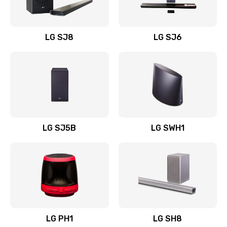
Заказать
Восстановление после заклинивания
LG SJ8
LG SJ6
1400 руб.
Заказать
Восстановление после залития
1500 руб.
Заказать
LG SJ5B
LG SWH1
Замена фильтра
1500 руб.
Заказать
Ремонт корпуса
LG PH1
LG SH8
1400 руб.