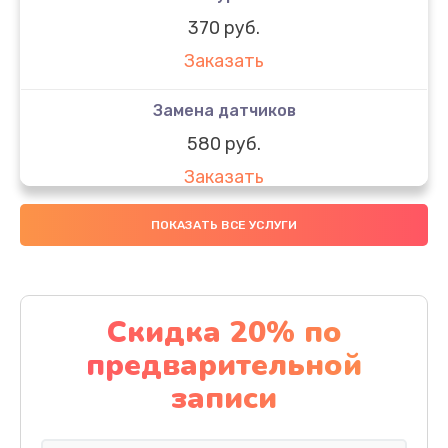
370 руб.
Заказать
Замена датчиков
580 руб.
Заказать
Комплексная чистка
ПОКАЗАТЬ ВСЕ УСЛУГИ
800 руб.
Заказать
Скидка 20% по
Замена дисплея (экрана)
предварительной
2000 руб.
записи
Заказать