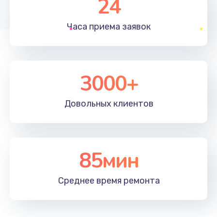
24
1830 руб.
Часа приема
заявок
Заказать
Устранение ошибок
2000 руб.
3000+
Заказать
Довольных
клиентов
Ремонт после залития
2100 руб.
Заказать
85мин
Ремонт электроплаты
Среднее время
ремонта
1400 руб.
Заказать