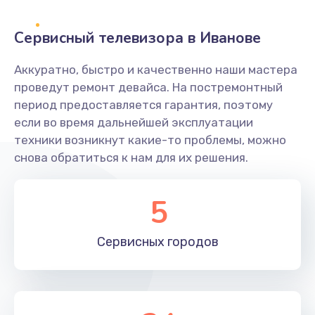
2400 руб.
Заказать
Сервисный телевизора в Иванове
Ремонт системной платы
Аккуратно, быстро и качественно наши мастера
проведут ремонт девайса. На постремонтный
1600 руб.
период предоставляется гарантия, поэтому
Заказать
если во время дальнейшей эксплуатации
техники возникнут какие-то проблемы, можно
Снятие системных ошибок/программный ремонт
снова обратиться к нам для их решения.
1400 руб.
Заказать
5
Ремонт разъема SIM-карты
Сервисных
городов
880 руб.
Заказать
Модернизация