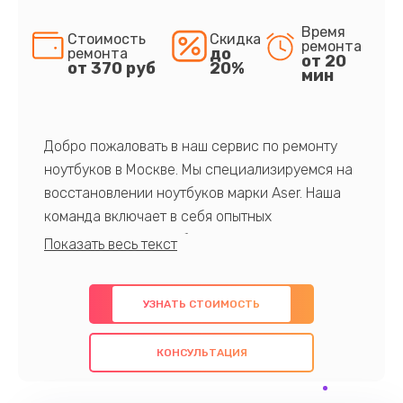
Время
Стоимость
Скидка
ремонта
до
ремонта
от 20
от 370 руб
20%
мин
Добро пожаловать в наш сервис по ремонту
ноутбуков в Москве. Мы специализируемся на
восстановлении ноутбуков марки Aser. Наша
команда включает в себя опытных
профессионалов с обширными знаниями и
многолетним опытом в данной области. Мы
предлагаем быстрый и качественный ремонт с
УЗНАТЬ СТОИМОСТЬ
использованием оригинальных компонентов, а
также гарантируем качество всех
КОНСУЛЬТАЦИЯ
проведенных работ. Наша цель - предоставить
клиентам надежное и профессиональное