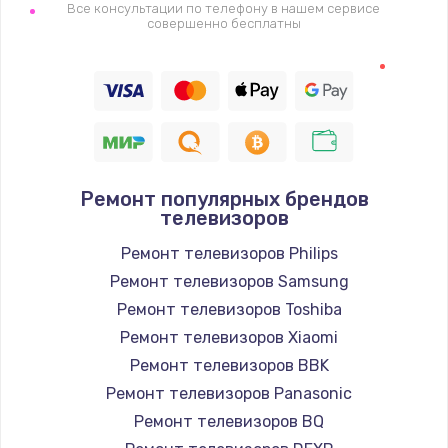
1400 руб.
Все консультации по телефону в нашем сервисе
совершенно бесплатны
Заказать
Восстановление цепи питания, пайка
880 руб.
Заказать
Ремонт популярных брендов
Программный ремонт/прошивка
телевизоров
390 руб.
Ремонт телевизоров Philips
Заказать
Ремонт телевизоров Samsung
Ремонт телевизоров Toshiba
Замена Bluetooth/Wi-Fi модуля
Ремонт телевизоров Xiaomi
800 руб.
Ремонт телевизоров BBK
Заказать
Ремонт телевизоров Panasonic
Ремонт телевизоров BQ
Замена картридера