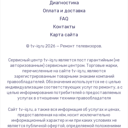
Hyundai
Диагностика
Замена видеокарты
Doffler
Оплата и доставка
1600 руб.
Hiper
FAQ
Заказать
Grundig
Контакты
HITACHI
Карта сайта
Ремонт разъема питания
Konka
© tv-iq.ru
2026
— Ремонт телевизоров.
880 руб.
RED solution
Thomson
Заказать
Сервисный центр tv-iq.ru является пост гарантийным (не
Yandex
авторизованным) сервисным центром. Торговые марки,
перечисленные на сайте tv-iq.ru, являются
Замена видеочипа
National
зарегистрированным товарными знаками компаний
2745 руб.
iFFALCON
правообладателей. Обозначения используется не с целью
индивидуализации соответствующих услуг по ремонту, а с
Tuvio
Заказать
целью информирования потребителей о предоставляемых
Nord
услугах в отношении техники правообладателя
Замена северного моста
Carrera
Сайт tv-iq.ru, а также вся информация об услугах и ценах,
BenQ
2600 руб.
предоставленная на нём, носит исключительно
информационный характер и ни при каких условиях не
Заказать
является публичной офертой, определяемой положениями