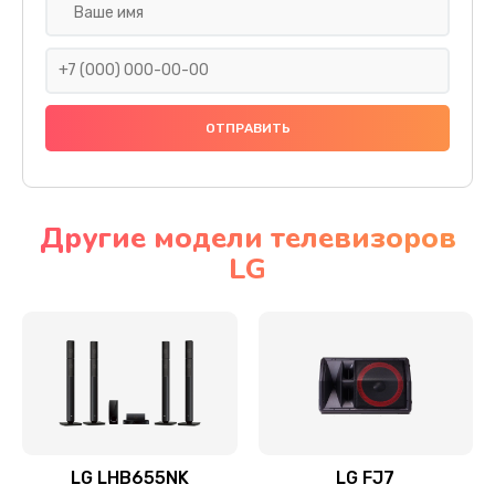
Ремонт платы электроники
1400 руб.
Заказать
Прошивка
1500 руб.
Заказать
Другие модели телевизоров
LG
Ремонт механики привода
1500 руб.
Заказать
Ремонт / замена кнопок, клавиш, индикаторов,
разъемов
1550 руб.
LG LHB655NK
LG FJ7
Заказать