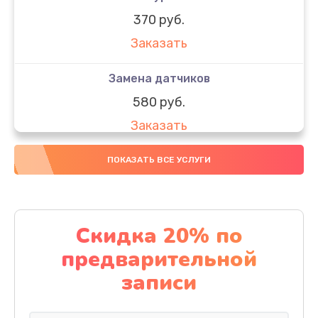
370 руб.
Заказать
Замена датчиков
580 руб.
Заказать
Комплексная чистка
ПОКАЗАТЬ ВСЕ УСЛУГИ
800 руб.
Заказать
Скидка 20% по
Замена дисплея (экрана)
предварительной
2000 руб.
записи
Заказать