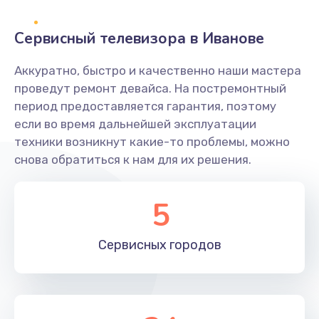
2400 руб.
Заказать
Сервисный телевизора в Иванове
Ремонт системной платы
Аккуратно, быстро и качественно наши мастера
проведут ремонт девайса. На постремонтный
1600 руб.
период предоставляется гарантия, поэтому
Заказать
если во время дальнейшей эксплуатации
техники возникнут какие-то проблемы, можно
Снятие системных ошибок/программный ремонт
снова обратиться к нам для их решения.
1400 руб.
Заказать
5
Ремонт разъема SIM-карты
Сервисных
городов
880 руб.
Заказать
Модернизация