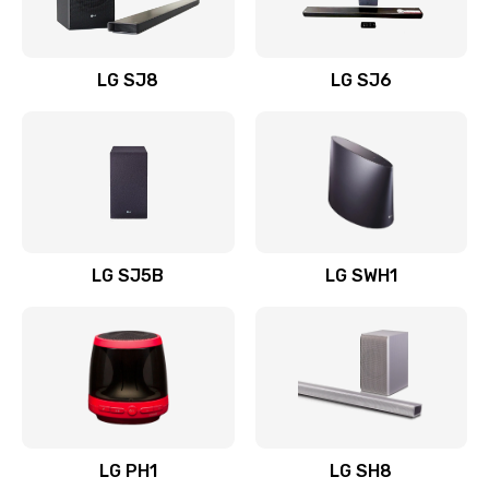
Заказать
Восстановление после заклинивания
LG SJ8
LG SJ6
1400 руб.
Заказать
Восстановление после залития
1500 руб.
Заказать
LG SJ5B
LG SWH1
Замена фильтра
1500 руб.
Заказать
Ремонт корпуса
LG PH1
LG SH8
1400 руб.