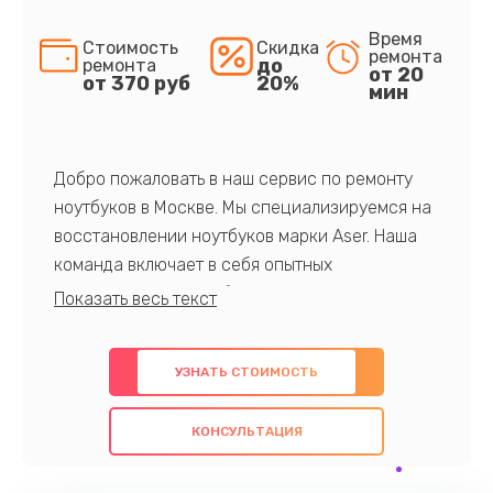
Время
Стоимость
Скидка
ремонта
до
ремонта
от 20
от 370 руб
20%
мин
Добро пожаловать в наш сервис по ремонту
ноутбуков в Москве. Мы специализируемся на
восстановлении ноутбуков марки Aser. Наша
команда включает в себя опытных
профессионалов с обширными знаниями и
многолетним опытом в данной области. Мы
предлагаем быстрый и качественный ремонт с
УЗНАТЬ СТОИМОСТЬ
использованием оригинальных компонентов, а
также гарантируем качество всех
КОНСУЛЬТАЦИЯ
проведенных работ. Наша цель - предоставить
клиентам надежное и профессиональное