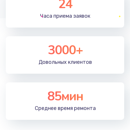
24
1830 руб.
Часа приема
заявок
Заказать
Устранение ошибок
2000 руб.
3000+
Заказать
Довольных
клиентов
Ремонт после залития
2100 руб.
Заказать
85мин
Ремонт электроплаты
Среднее время
ремонта
1400 руб.
Заказать