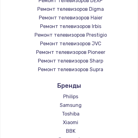
Ремонт телевизоров DEXP
890 руб.
Ремонт телевизоров Digma
Заказать
Ремонт телевизоров Haier
Ремонт телевизоров Irbis
Замена микросхемы NFC
Ремонт телевизоров Prestigio
1100 руб.
Ремонт телевизоров JVC
Ремонт телевизоров Pioneer
Заказать
Ремонт телевизоров Sharp
Замена шим-контроллера
Ремонт телевизоров Supra
3900 руб.
Ремонт телевизоров Aiwa
Бренды
Ремонт телевизоров Hisense
Заказать
Ремонт телевизоров Daewoo
Philips
Настройка Wi-Fi
Ремонт телевизоров Centek
Samsung
Ремонт телевизоров Telefunken
1030 руб.
Toshiba
Ремонт телевизоров Hyundai
Xiaomi
Заказать
Ремонт телевизоров Doffler
BBK