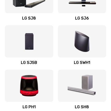
Заказать
Восстановление после заклинивания
LG SJ8
LG SJ6
1400 руб.
Заказать
Восстановление после залития
1500 руб.
Заказать
LG SJ5B
LG SWH1
Замена фильтра
1500 руб.
Заказать
Ремонт корпуса
LG PH1
LG SH8
1400 руб.