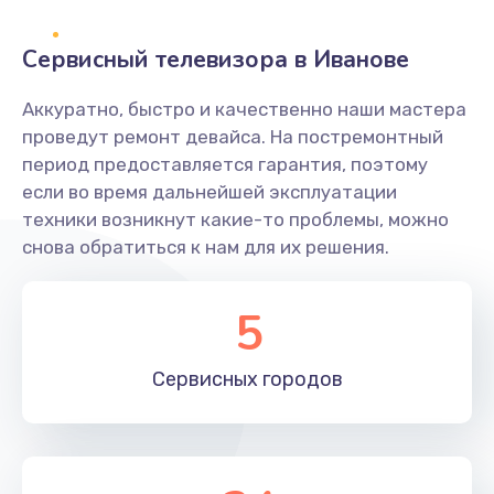
2400 руб.
Заказать
Сервисный телевизора в Иванове
Ремонт системной платы
Аккуратно, быстро и качественно наши мастера
проведут ремонт девайса. На постремонтный
1600 руб.
период предоставляется гарантия, поэтому
Заказать
если во время дальнейшей эксплуатации
техники возникнут какие-то проблемы, можно
Снятие системных ошибок/программный ремонт
снова обратиться к нам для их решения.
1400 руб.
Заказать
5
Ремонт разъема SIM-карты
Сервисных
городов
880 руб.
Заказать
Модернизация