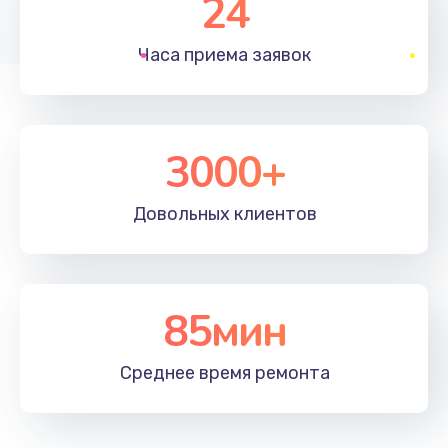
24
1830 руб.
Часа приема
заявок
Заказать
Устранение ошибок
2000 руб.
3000+
Заказать
Довольных
клиентов
Ремонт после залития
2100 руб.
Заказать
85мин
Ремонт электроплаты
Среднее время
ремонта
1400 руб.
Заказать