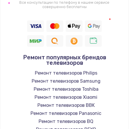
1400 руб.
Все консультации по телефону в нашем сервисе
совершенно бесплатны
Заказать
Восстановление цепи питания, пайка
880 руб.
Заказать
Ремонт популярных брендов
Программный ремонт/прошивка
телевизоров
390 руб.
Ремонт телевизоров Philips
Заказать
Ремонт телевизоров Samsung
Ремонт телевизоров Toshiba
Замена Bluetooth/Wi-Fi модуля
Ремонт телевизоров Xiaomi
800 руб.
Ремонт телевизоров BBK
Заказать
Ремонт телевизоров Panasonic
Ремонт телевизоров BQ
Замена картридера