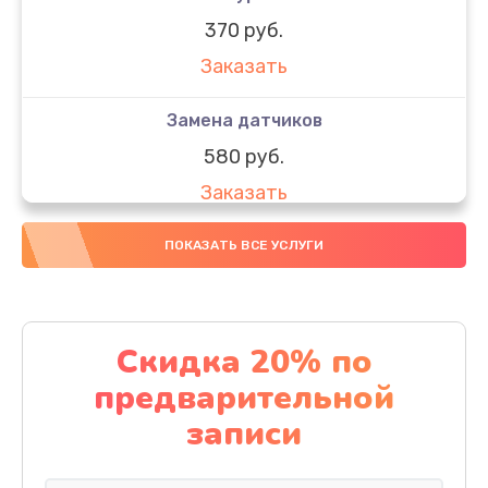
370 руб.
Заказать
Замена датчиков
580 руб.
Заказать
Комплексная чистка
ПОКАЗАТЬ ВСЕ УСЛУГИ
800 руб.
Заказать
Скидка 20% по
Замена дисплея (экрана)
предварительной
2000 руб.
записи
Заказать