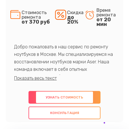
Время
Стоимость
Скидка
ремонта
до
ремонта
от 20
от 370 руб
20%
мин
Добро пожаловать в наш сервис по ремонту
ноутбуков в Москве. Мы специализируемся на
восстановлении ноутбуков марки Aser. Наша
команда включает в себя опытных
профессионалов с обширными знаниями и
многолетним опытом в данной области. Мы
предлагаем быстрый и качественный ремонт с
УЗНАТЬ СТОИМОСТЬ
использованием оригинальных компонентов, а
также гарантируем качество всех
КОНСУЛЬТАЦИЯ
проведенных работ. Наша цель - предоставить
клиентам надежное и профессиональное