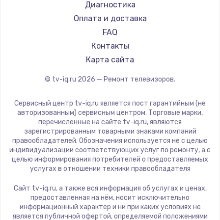
Hyundai
Диагностика
Замена видеокарты
Doffler
Оплата и доставка
1600 руб.
Hiper
FAQ
Заказать
Grundig
Контакты
HITACHI
Карта сайта
Ремонт разъема питания
Konka
© tv-iq.ru
2026
— Ремонт телевизоров.
880 руб.
RED solution
Thomson
Заказать
Сервисный центр tv-iq.ru является пост гарантийным (не
Yandex
авторизованным) сервисным центром. Торговые марки,
перечисленные на сайте tv-iq.ru, являются
Замена видеочипа
National
зарегистрированным товарными знаками компаний
2745 руб.
iFFALCON
правообладателей. Обозначения используется не с целью
индивидуализации соответствующих услуг по ремонту, а с
Tuvio
Заказать
целью информирования потребителей о предоставляемых
Nord
услугах в отношении техники правообладателя
Замена северного моста
Carrera
Сайт tv-iq.ru, а также вся информация об услугах и ценах,
BenQ
2600 руб.
предоставленная на нём, носит исключительно
информационный характер и ни при каких условиях не
Заказать
является публичной офертой, определяемой положениями