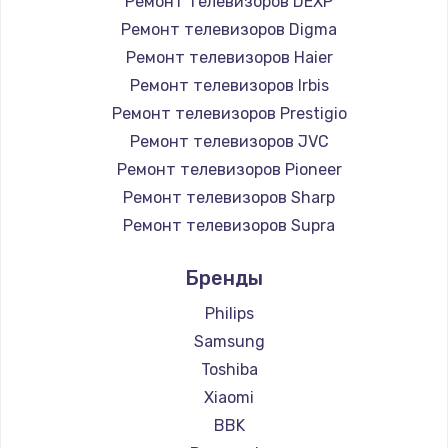
Ремонт телевизоров DEXP
890 руб.
Ремонт телевизоров Digma
Заказать
Ремонт телевизоров Haier
Ремонт телевизоров Irbis
Замена микросхемы NFC
Ремонт телевизоров Prestigio
1100 руб.
Ремонт телевизоров JVC
Ремонт телевизоров Pioneer
Заказать
Ремонт телевизоров Sharp
Замена шим-контроллера
Ремонт телевизоров Supra
3900 руб.
Ремонт телевизоров Aiwa
Бренды
Ремонт телевизоров Hisense
Заказать
Ремонт телевизоров Daewoo
Philips
Настройка Wi-Fi
Ремонт телевизоров Centek
Samsung
Ремонт телевизоров Telefunken
1030 руб.
Toshiba
Ремонт телевизоров Hyundai
Xiaomi
Заказать
Ремонт телевизоров Doffler
BBK