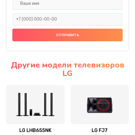
Ремонт платы электроники
1400 руб.
Заказать
Прошивка
1500 руб.
Заказать
Другие модели телевизоров
LG
Ремонт механики привода
1500 руб.
Заказать
Ремонт / замена кнопок, клавиш, индикаторов,
разъемов
1550 руб.
LG LHB655NK
LG FJ7
Заказать