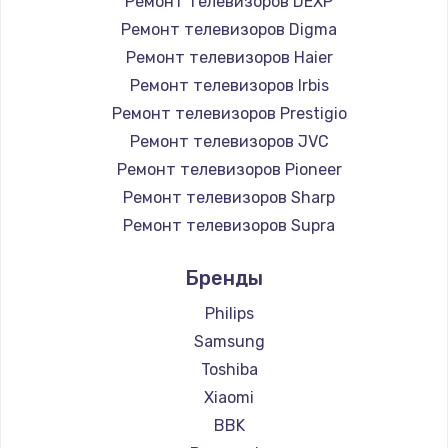
Ремонт телевизоров DEXP
890 руб.
Ремонт телевизоров Digma
Заказать
Ремонт телевизоров Haier
Ремонт телевизоров Irbis
Замена микросхемы NFC
Ремонт телевизоров Prestigio
1100 руб.
Ремонт телевизоров JVC
Ремонт телевизоров Pioneer
Заказать
Ремонт телевизоров Sharp
Замена шим-контроллера
Ремонт телевизоров Supra
3900 руб.
Ремонт телевизоров Aiwa
Бренды
Ремонт телевизоров Hisense
Заказать
Ремонт телевизоров Daewoo
Philips
Настройка Wi-Fi
Ремонт телевизоров Centek
Samsung
Ремонт телевизоров Telefunken
1030 руб.
Toshiba
Ремонт телевизоров Hyundai
Xiaomi
Заказать
Ремонт телевизоров Doffler
BBK