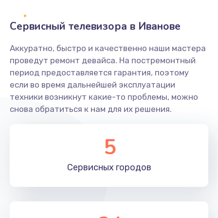
2400 руб.
Заказать
Сервисный телевизора в Иванове
Ремонт системной платы
Аккуратно, быстро и качественно наши мастера
проведут ремонт девайса. На постремонтный
1600 руб.
период предоставляется гарантия, поэтому
Заказать
если во время дальнейшей эксплуатации
техники возникнут какие-то проблемы, можно
Снятие системных ошибок/программный ремонт
снова обратиться к нам для их решения.
1400 руб.
Заказать
5
Ремонт разъема SIM-карты
Сервисных
городов
880 руб.
Заказать
Модернизация