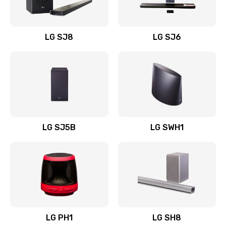
Заказать
Восстановление после заклинивания
LG SJ8
LG SJ6
1400 руб.
Заказать
Восстановление после залития
1500 руб.
Заказать
LG SJ5B
LG SWH1
Замена фильтра
1500 руб.
Заказать
Ремонт корпуса
LG PH1
LG SH8
1400 руб.