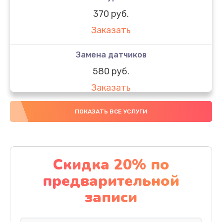
370 руб.
Заказать
Замена датчиков
580 руб.
Заказать
Комплексная чистка
ПОКАЗАТЬ ВСЕ УСЛУГИ
800 руб.
Заказать
Скидка 20% по
Замена дисплея (экрана)
предварительной
2000 руб.
записи
Заказать