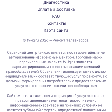
Hyundai
Диагностика
Замена видеокарты
Doffler
Оплата и доставка
1600 руб.
Hiper
FAQ
Заказать
Grundig
Контакты
HITACHI
Карта сайта
Ремонт разъема питания
Konka
© tv-iq.ru
2026
— Ремонт телевизоров.
880 руб.
RED solution
Thomson
Заказать
Сервисный центр tv-iq.ru является пост гарантийным (не
Yandex
авторизованным) сервисным центром. Торговые марки,
перечисленные на сайте tv-iq.ru, являются
Замена видеочипа
National
зарегистрированным товарными знаками компаний
2745 руб.
iFFALCON
правообладателей. Обозначения используется не с целью
индивидуализации соответствующих услуг по ремонту, а с
Tuvio
Заказать
целью информирования потребителей о предоставляемых
Nord
услугах в отношении техники правообладателя
Замена северного моста
Carrera
Сайт tv-iq.ru, а также вся информация об услугах и ценах,
BenQ
2600 руб.
предоставленная на нём, носит исключительно
информационный характер и ни при каких условиях не
Заказать
является публичной офертой, определяемой положениями