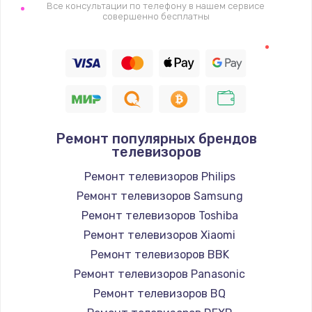
1400 руб.
Все консультации по телефону в нашем сервисе
совершенно бесплатны
Заказать
Восстановление цепи питания, пайка
880 руб.
Заказать
Ремонт популярных брендов
Программный ремонт/прошивка
телевизоров
390 руб.
Ремонт телевизоров Philips
Заказать
Ремонт телевизоров Samsung
Ремонт телевизоров Toshiba
Замена Bluetooth/Wi-Fi модуля
Ремонт телевизоров Xiaomi
800 руб.
Ремонт телевизоров BBK
Заказать
Ремонт телевизоров Panasonic
Ремонт телевизоров BQ
Замена картридера