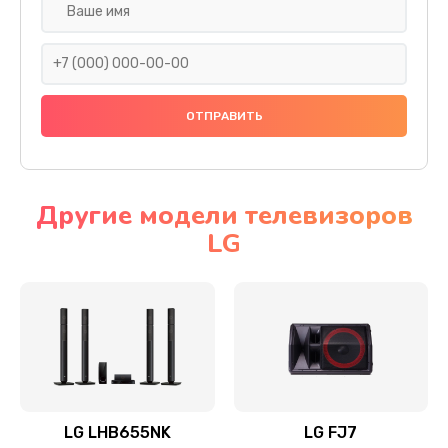
Ремонт платы электроники
1400 руб.
Заказать
Прошивка
1500 руб.
Заказать
Другие модели телевизоров
LG
Ремонт механики привода
1500 руб.
Заказать
Ремонт / замена кнопок, клавиш, индикаторов,
разъемов
1550 руб.
LG LHB655NK
LG FJ7
Заказать