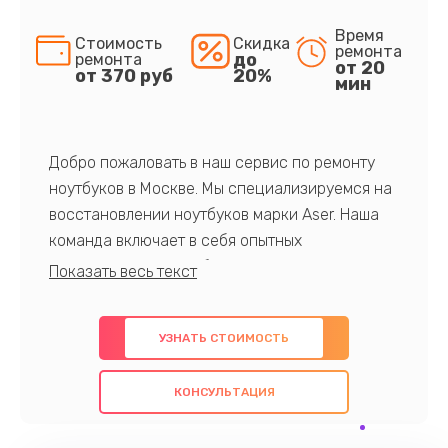
Время
Стоимость
Скидка
ремонта
до
ремонта
от 20
от 370 руб
20%
мин
Добро пожаловать в наш сервис по ремонту
ноутбуков в Москве. Мы специализируемся на
восстановлении ноутбуков марки Aser. Наша
команда включает в себя опытных
профессионалов с обширными знаниями и
многолетним опытом в данной области. Мы
предлагаем быстрый и качественный ремонт с
УЗНАТЬ СТОИМОСТЬ
использованием оригинальных компонентов, а
также гарантируем качество всех
КОНСУЛЬТАЦИЯ
проведенных работ. Наша цель - предоставить
клиентам надежное и профессиональное