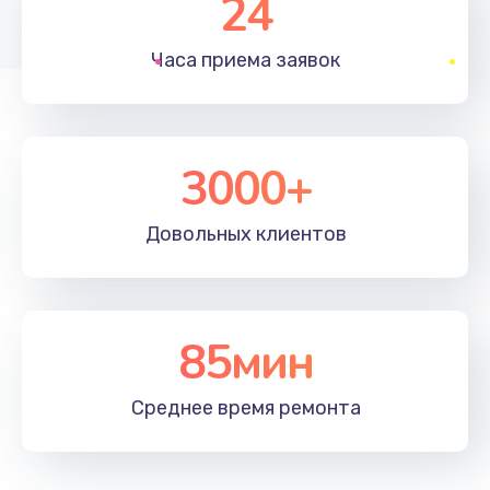
24
1830 руб.
Часа приема
заявок
Заказать
Устранение ошибок
2000 руб.
3000+
Заказать
Довольных
клиентов
Ремонт после залития
2100 руб.
Заказать
85мин
Ремонт электроплаты
Среднее время
ремонта
1400 руб.
Заказать