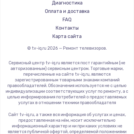
Hyundai
Диагностика
Замена видеокарты
Doffler
Оплата и доставка
1600 руб.
Hiper
FAQ
Заказать
Grundig
Контакты
HITACHI
Карта сайта
Ремонт разъема питания
Konka
© tv-iq.ru
2026
— Ремонт телевизоров.
880 руб.
RED solution
Thomson
Заказать
Сервисный центр tv-iq.ru является пост гарантийным (не
Yandex
авторизованным) сервисным центром. Торговые марки,
перечисленные на сайте tv-iq.ru, являются
Замена видеочипа
National
зарегистрированным товарными знаками компаний
2745 руб.
iFFALCON
правообладателей. Обозначения используется не с целью
индивидуализации соответствующих услуг по ремонту, а с
Tuvio
Заказать
целью информирования потребителей о предоставляемых
Nord
услугах в отношении техники правообладателя
Замена северного моста
Carrera
Сайт tv-iq.ru, а также вся информация об услугах и ценах,
BenQ
2600 руб.
предоставленная на нём, носит исключительно
информационный характер и ни при каких условиях не
Заказать
является публичной офертой, определяемой положениями