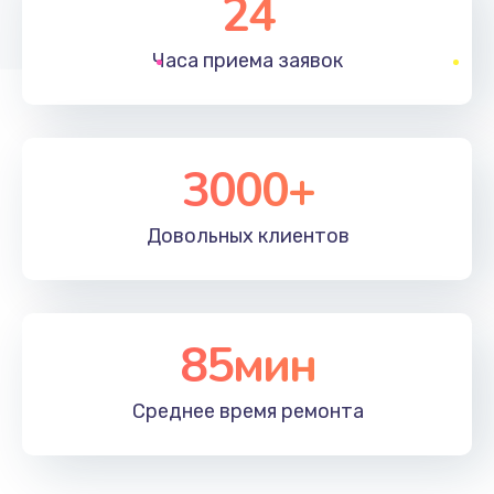
24
1830 руб.
Часа приема
заявок
Заказать
Устранение ошибок
2000 руб.
3000+
Заказать
Довольных
клиентов
Ремонт после залития
2100 руб.
Заказать
85мин
Ремонт электроплаты
Среднее время
ремонта
1400 руб.
Заказать