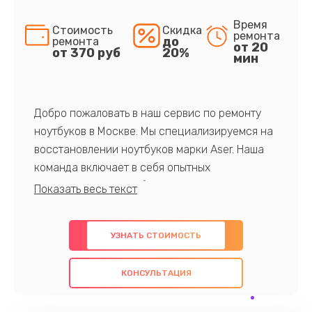
Время
Стоимость
Скидка
ремонта
до
ремонта
от 20
от 370 руб
20%
мин
Добро пожаловать в наш сервис по ремонту
ноутбуков в Москве. Мы специализируемся на
восстановлении ноутбуков марки Aser. Наша
команда включает в себя опытных
профессионалов с обширными знаниями и
многолетним опытом в данной области. Мы
предлагаем быстрый и качественный ремонт с
УЗНАТЬ СТОИМОСТЬ
использованием оригинальных компонентов, а
также гарантируем качество всех
КОНСУЛЬТАЦИЯ
проведенных работ. Наша цель - предоставить
клиентам надежное и профессиональное