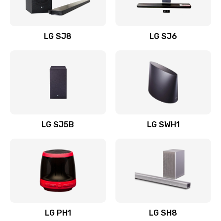
Заказать
Восстановление после заклинивания
LG SJ8
LG SJ6
1400 руб.
Заказать
Восстановление после залития
1500 руб.
Заказать
LG SJ5B
LG SWH1
Замена фильтра
1500 руб.
Заказать
Ремонт корпуса
LG PH1
LG SH8
1400 руб.