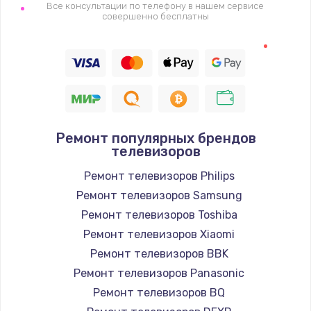
1400 руб.
Все консультации по телефону в нашем сервисе
совершенно бесплатны
Заказать
Восстановление цепи питания, пайка
880 руб.
Заказать
Ремонт популярных брендов
Программный ремонт/прошивка
телевизоров
390 руб.
Ремонт телевизоров Philips
Заказать
Ремонт телевизоров Samsung
Ремонт телевизоров Toshiba
Замена Bluetooth/Wi-Fi модуля
Ремонт телевизоров Xiaomi
800 руб.
Ремонт телевизоров BBK
Заказать
Ремонт телевизоров Panasonic
Ремонт телевизоров BQ
Замена картридера