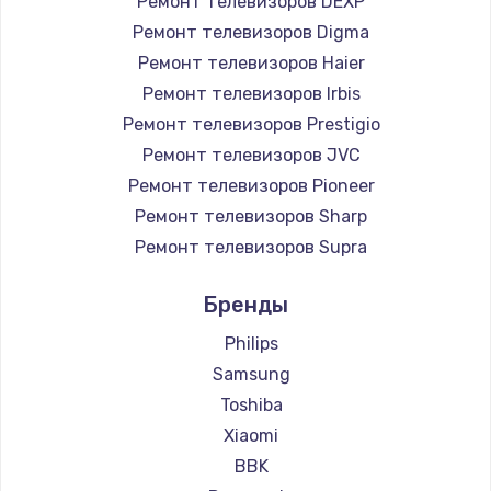
Ремонт телевизоров DEXP
890 руб.
Ремонт телевизоров Digma
Заказать
Ремонт телевизоров Haier
Ремонт телевизоров Irbis
Замена микросхемы NFC
Ремонт телевизоров Prestigio
1100 руб.
Ремонт телевизоров JVC
Ремонт телевизоров Pioneer
Заказать
Ремонт телевизоров Sharp
Замена шим-контроллера
Ремонт телевизоров Supra
3900 руб.
Ремонт телевизоров Aiwa
Бренды
Ремонт телевизоров Hisense
Заказать
Ремонт телевизоров Daewoo
Philips
Настройка Wi-Fi
Ремонт телевизоров Centek
Samsung
Ремонт телевизоров Telefunken
1030 руб.
Toshiba
Ремонт телевизоров Hyundai
Xiaomi
Заказать
Ремонт телевизоров Doffler
BBK