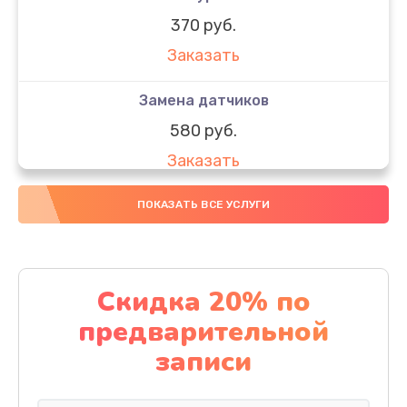
370 руб.
Заказать
Замена датчиков
580 руб.
Заказать
Комплексная чистка
ПОКАЗАТЬ ВСЕ УСЛУГИ
800 руб.
Заказать
Скидка 20% по
Замена дисплея (экрана)
предварительной
2000 руб.
записи
Заказать