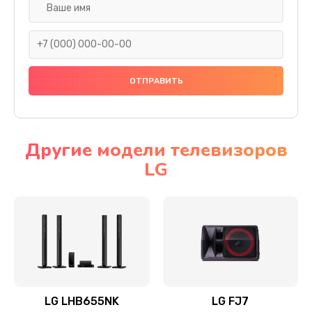
Ремонт платы электроники
1400 руб.
Заказать
Прошивка
1500 руб.
Заказать
Другие модели телевизоров
LG
Ремонт механики привода
1500 руб.
Заказать
Ремонт / замена кнопок, клавиш, индикаторов,
разъемов
1550 руб.
LG LHB655NK
LG FJ7
Заказать