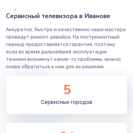
2400 руб.
Заказать
Сервисный телевизора в Иванове
Ремонт системной платы
Аккуратно, быстро и качественно наши мастера
проведут ремонт девайса. На постремонтный
1600 руб.
период предоставляется гарантия, поэтому
Заказать
если во время дальнейшей эксплуатации
техники возникнут какие-то проблемы, можно
Снятие системных ошибок/программный ремонт
снова обратиться к нам для их решения.
1400 руб.
Заказать
5
Ремонт разъема SIM-карты
Сервисных
городов
880 руб.
Заказать
Модернизация