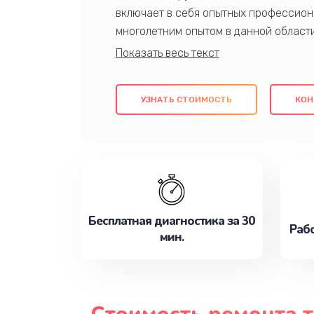
включает в себя опытных профессион
многолетним опытом в данной област
качественный ремонт с использовани
гарантируем качество всех проведенн
клиентам надежное и профессиональн
УЗНАТЬ СТОИМОСТЬ
КОН
потребности наилучшим образом. Не 
сейчас!
Бесплатная диагностика за 30
Рабо
мин.