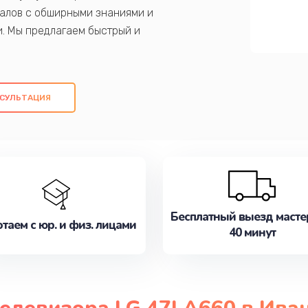
алов с обширными знаниями и
и. Мы предлагаем быстрый и
ем оригинальных компонентов, а также
ых работ. Наша цель - предоставить
ое обслуживание, удовлетворяя их
СУЛЬТАЦИЯ
медлите записаться на ремонт уже
Бесплатный выезд масте
таем с юр. и физ. лицами
40 минут