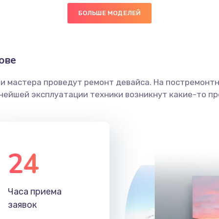
БОЛЬШЕ МОДЕЛЕЙ
50 мин
3 года
граммный
40 мин
2 года
ове
ши мастера проведут ремонт девайса. На постремонт
40 мин
3 года
ьнейшей эксплуатации техники возникнут какие-то пр
20 мин
1 год
30 мин
2 года
24
40 мин
2 года
Часа приема
60 мин
2 года
заявок