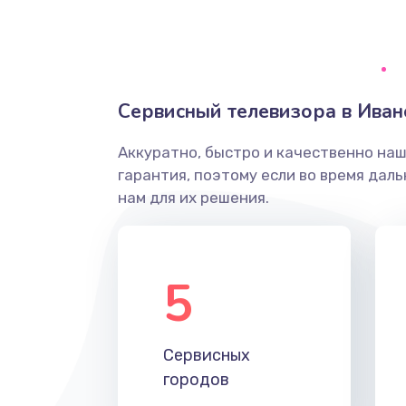
Ремонт системной платы
Снятие системных ошибок/про
Сервисный телевизора в Иван
ремонт
Аккуратно, быстро и качественно на
Ремонт разъема SIM-карты
гарантия, поэтому если во время дал
нам для их решения.
Модернизация
Устранение ошибок
5
Ремонт после залития
Сервисных
Ремонт электроплаты
городов