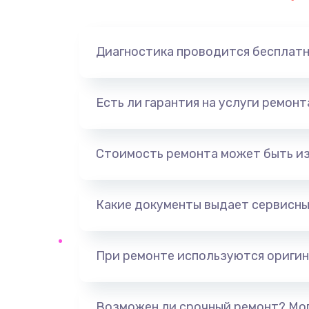
Замена динамика
Диагностика проводится бесплат
Замена корпуса
Замена аккумулятора
Есть ли гарантия на услуги ремон
Замена разъема
Стоимость ремонта может быть и
Ремонт платы
Какие документы выдает сервисны
Не включается
Нет звука
При ремонте используются оригин
Не видит флешку
Возможен ли срочный ремонт? Мог