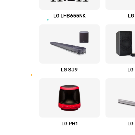
Восстановление после заклини
LG LHB655NK
LG
Восстановление после залития
Замена фильтра
Ремонт корпуса
LG SJ9
LG
Полная профилактика вертикал
пылесоса
Пайка конденсаторов
Ремонт электронного блока упр
LG PH1
LG
Ремонт или замена двигателя