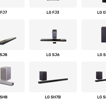
вания
50 мин
3 года
 FJ7
LG FJ3
LG 
60 мин
1 год
50 мин
2 года
50 мин
1 год
 SJ8
LG SJ6
LG 
ьного
40 мин
1 год
60 мин
1 год
авления
50 мин
3 года
 SH8
LG SH7B
LG 
50 мин
2 года