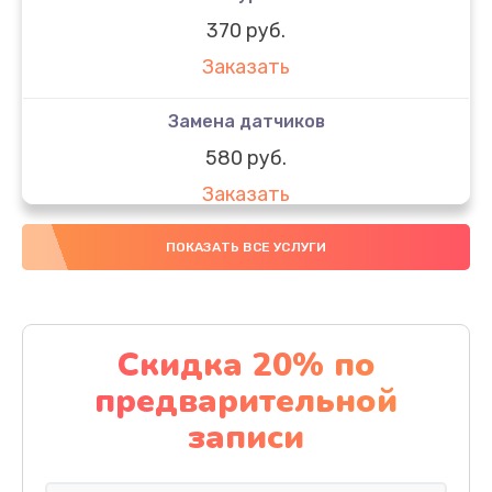
370 руб.
Заказать
Замена датчиков
580 руб.
Заказать
Комплексная чистка
ПОКАЗАТЬ ВСЕ УСЛУГИ
800 руб.
Заказать
Скидка 20% по
Замена дисплея (экрана)
предварительной
2000 руб.
записи
Заказать