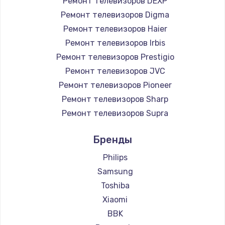
Ремонт телевизоров DEXP
890 руб.
Ремонт телевизоров Digma
Заказать
Ремонт телевизоров Haier
Ремонт телевизоров Irbis
Замена микросхемы NFC
Ремонт телевизоров Prestigio
1100 руб.
Ремонт телевизоров JVC
Ремонт телевизоров Pioneer
Заказать
Ремонт телевизоров Sharp
Замена шим-контроллера
Ремонт телевизоров Supra
3900 руб.
Ремонт телевизоров Aiwa
Бренды
Ремонт телевизоров Hisense
Заказать
Ремонт телевизоров Daewoo
Philips
Настройка Wi-Fi
Ремонт телевизоров Centek
Samsung
Ремонт телевизоров Telefunken
1030 руб.
Toshiba
Ремонт телевизоров Hyundai
Xiaomi
Заказать
Ремонт телевизоров Doffler
BBK