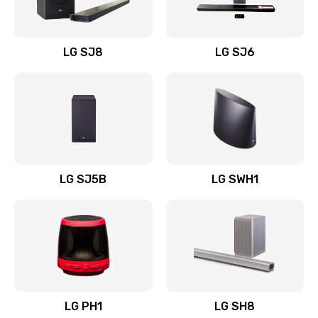
Заказать
Восстановление после заклинивания
LG SJ8
LG SJ6
1400 руб.
Заказать
Восстановление после залития
1500 руб.
Заказать
LG SJ5B
LG SWH1
Замена фильтра
1500 руб.
Заказать
Ремонт корпуса
LG PH1
LG SH8
1400 руб.