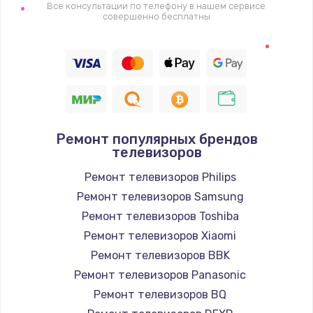
1400 руб.
Все консультации по телефону в нашем сервисе
совершенно бесплатны
Заказать
Восстановление цепи питания, пайка
880 руб.
Заказать
Ремонт популярных брендов
Программный ремонт/прошивка
телевизоров
390 руб.
Ремонт телевизоров Philips
Заказать
Ремонт телевизоров Samsung
Ремонт телевизоров Toshiba
Замена Bluetooth/Wi-Fi модуля
Ремонт телевизоров Xiaomi
800 руб.
Ремонт телевизоров BBK
Заказать
Ремонт телевизоров Panasonic
Ремонт телевизоров BQ
Замена картридера