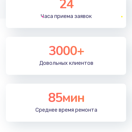
24
1830 руб.
Часа приема
заявок
Заказать
Устранение ошибок
2000 руб.
3000+
Заказать
Довольных
клиентов
Ремонт после залития
2100 руб.
Заказать
85мин
Ремонт электроплаты
Среднее время
ремонта
1400 руб.
Заказать