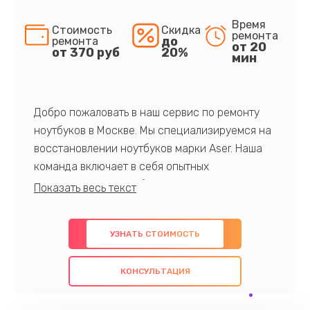
Время
Стоимость
Скидка
ремонта
до
ремонта
от 20
от 370 руб
20%
мин
Добро пожаловать в наш сервис по ремонту
ноутбуков в Москве. Мы специализируемся на
восстановлении ноутбуков марки Aser. Наша
команда включает в себя опытных
профессионалов с обширными знаниями и
многолетним опытом в данной области. Мы
предлагаем быстрый и качественный ремонт с
УЗНАТЬ СТОИМОСТЬ
использованием оригинальных компонентов, а
также гарантируем качество всех
КОНСУЛЬТАЦИЯ
проведенных работ. Наша цель - предоставить
клиентам надежное и профессиональное