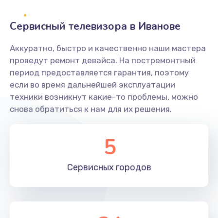
2400 руб.
Заказать
Сервисный телевизора в Иванове
Ремонт системной платы
Аккуратно, быстро и качественно наши мастера
проведут ремонт девайса. На постремонтный
1600 руб.
период предоставляется гарантия, поэтому
Заказать
если во время дальнейшей эксплуатации
техники возникнут какие-то проблемы, можно
Снятие системных ошибок/программный ремонт
снова обратиться к нам для их решения.
1400 руб.
Заказать
5
Ремонт разъема SIM-карты
Сервисных
городов
880 руб.
Заказать
Модернизация