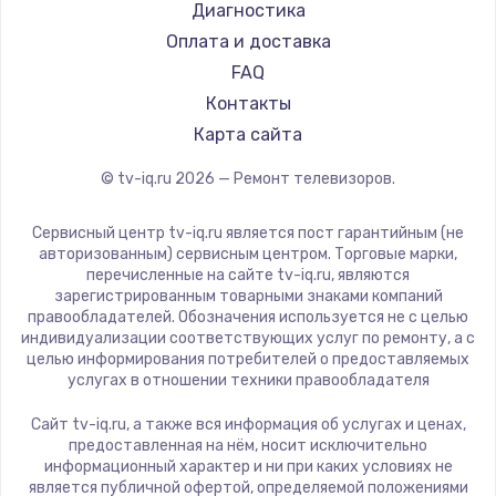
Hyundai
Диагностика
Замена видеокарты
Doffler
Оплата и доставка
1600 руб.
Hiper
FAQ
Заказать
Grundig
Контакты
HITACHI
Карта сайта
Ремонт разъема питания
Konka
© tv-iq.ru
2026
— Ремонт телевизоров.
880 руб.
RED solution
Thomson
Заказать
Сервисный центр tv-iq.ru является пост гарантийным (не
Yandex
авторизованным) сервисным центром. Торговые марки,
перечисленные на сайте tv-iq.ru, являются
Замена видеочипа
National
зарегистрированным товарными знаками компаний
2745 руб.
iFFALCON
правообладателей. Обозначения используется не с целью
индивидуализации соответствующих услуг по ремонту, а с
Tuvio
Заказать
целью информирования потребителей о предоставляемых
Nord
услугах в отношении техники правообладателя
Замена северного моста
Carrera
Сайт tv-iq.ru, а также вся информация об услугах и ценах,
BenQ
2600 руб.
предоставленная на нём, носит исключительно
информационный характер и ни при каких условиях не
Заказать
является публичной офертой, определяемой положениями