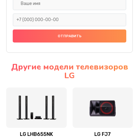
Ремонт платы электроники
1400 руб.
Заказать
Прошивка
1500 руб.
Заказать
Другие модели телевизоров
LG
Ремонт механики привода
1500 руб.
Заказать
Ремонт / замена кнопок, клавиш, индикаторов,
разъемов
1550 руб.
LG LHB655NK
LG FJ7
Заказать