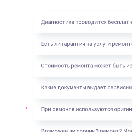
Замена динамика
Диагностика проводится бесплат
Замена корпуса
Замена аккумулятора
Есть ли гарантия на услуги ремон
Замена разъема
Стоимость ремонта может быть и
Ремонт платы
Какие документы выдает сервисны
Не включается
Нет звука
При ремонте используются оригин
Не видит флешку
Возможен ли срочный ремонт? Мог