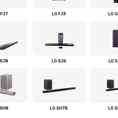
вания
60 мин
2 года
 FJ7
LG FJ3
LG 
30 мин
1 год
40 мин
1 год
20 мин
1 год
 SJ8
LG SJ6
LG 
ьного
30 мин
1 год
50 мин
1 год
авления
30 мин
3 года
 SH8
LG SH7B
LG 
50 мин
2 года