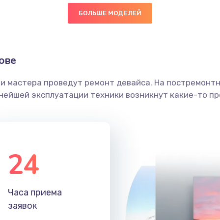
БОЛЬШЕ МОДЕЛЕЙ
40 мин
1 год
граммный
60 мин
3 года
ове
ши мастера проведут ремонт девайса. На постремонт
20 мин
1 год
ьнейшей эксплуатации техники возникнут какие-то пр
30 мин
1 год
30 мин
2 года
24
60 мин
1 год
Часа приема
40 мин
2 года
заявок