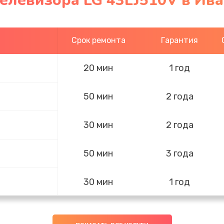
елевизора LG 43LJ510V в Ив
Срок ремонта
Гарантия
20 мин
1 год
50 мин
2 года
30 мин
2 года
50 мин
3 года
30 мин
1 год
20 мин
1 год