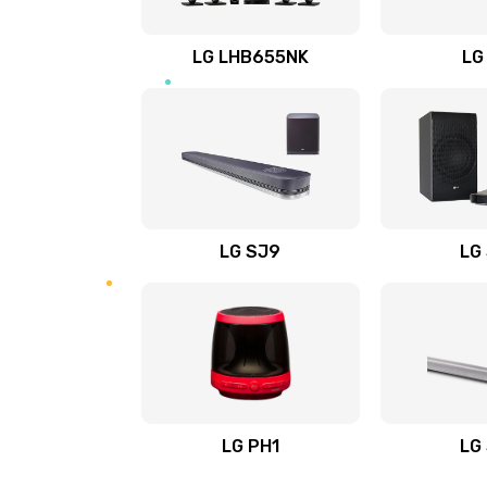
Восстановление после заклини
LG LHB655NK
LG
Восстановление после залития
Замена фильтра
Ремонт корпуса
LG SJ9
LG
Полная профилактика вертикал
пылесоса
Пайка конденсаторов
Ремонт электронного блока упр
LG PH1
LG
Ремонт или замена двигателя