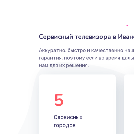
Ремонт системной платы
Снятие системных ошибок/про
Сервисный телевизора в Иван
ремонт
Аккуратно, быстро и качественно на
Ремонт разъема SIM-карты
гарантия, поэтому если во время дал
нам для их решения.
Модернизация
Устранение ошибок
5
Ремонт после залития
Сервисных
Ремонт электроплаты
городов