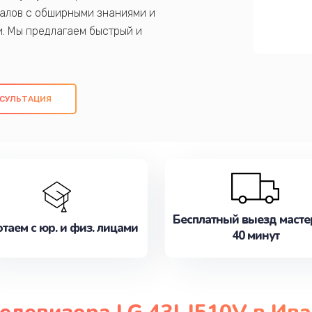
алов с обширными знаниями и
и. Мы предлагаем быстрый и
ем оригинальных компонентов, а также
ых работ. Наша цель - предоставить
ое обслуживание, удовлетворяя их
СУЛЬТАЦИЯ
медлите записаться на ремонт уже
Бесплатный выезд масте
таем с юр. и физ. лицами
40 минут