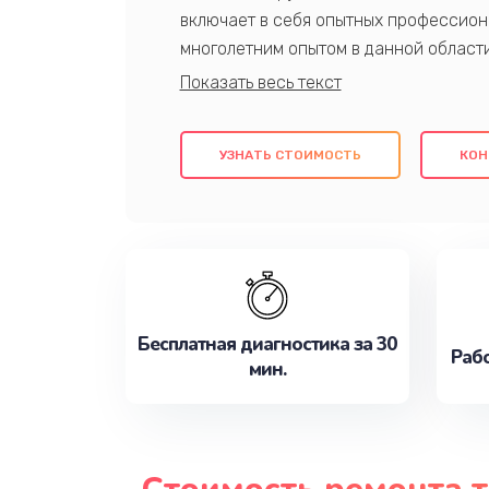
включает в себя опытных профессион
многолетним опытом в данной област
качественный ремонт с использовани
гарантируем качество всех проведенн
клиентам надежное и профессиональн
УЗНАТЬ СТОИМОСТЬ
КОН
потребности наилучшим образом. Не 
сейчас!
Бесплатная диагностика за 30
Рабо
мин.