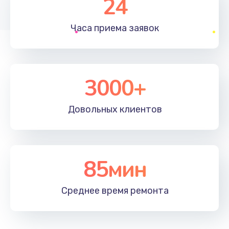
24
1830 руб.
Часа приема
заявок
Заказать
Устранение ошибок
2000 руб.
3000+
Заказать
Довольных
клиентов
Ремонт после залития
2100 руб.
Заказать
85мин
Ремонт электроплаты
Среднее время
ремонта
1400 руб.
Заказать