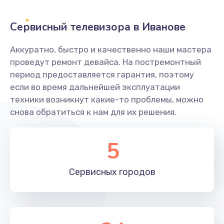
2400 руб.
Заказать
Сервисный телевизора в Иванове
Ремонт системной платы
Аккуратно, быстро и качественно наши мастера
проведут ремонт девайса. На постремонтный
1600 руб.
период предоставляется гарантия, поэтому
Заказать
если во время дальнейшей эксплуатации
техники возникнут какие-то проблемы, можно
Снятие системных ошибок/программный ремонт
снова обратиться к нам для их решения.
1400 руб.
Заказать
5
Ремонт разъема SIM-карты
Сервисных
городов
880 руб.
Заказать
Модернизация