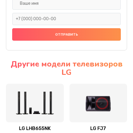
Ремонт платы электроники
1400 руб.
Заказать
Прошивка
1500 руб.
Заказать
Другие модели телевизоров
LG
Ремонт механики привода
1500 руб.
Заказать
Ремонт / замена кнопок, клавиш, индикаторов,
разъемов
1550 руб.
LG LHB655NK
LG FJ7
Заказать