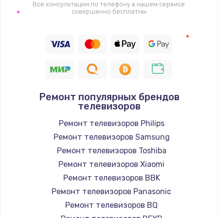
1400 руб.
Все консультации по телефону в нашем сервисе
совершенно бесплатны
Заказать
Восстановление цепи питания, пайка
880 руб.
Заказать
Ремонт популярных брендов
Программный ремонт/прошивка
телевизоров
390 руб.
Ремонт телевизоров Philips
Заказать
Ремонт телевизоров Samsung
Ремонт телевизоров Toshiba
Замена Bluetooth/Wi-Fi модуля
Ремонт телевизоров Xiaomi
800 руб.
Ремонт телевизоров BBK
Заказать
Ремонт телевизоров Panasonic
Ремонт телевизоров BQ
Замена картридера