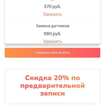
370 руб.
Заказать
Замена датчиков
580 руб.
Заказать
Комплексная чистка
ПОКАЗАТЬ ВСЕ УСЛУГИ
800 руб.
Заказать
Скидка 20% по
Замена дисплея (экрана)
предварительной
2000 руб.
записи
Заказать