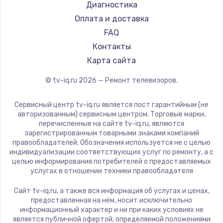
Hyundai
Диагностика
Замена видеокарты
Doffler
Оплата и доставка
1600 руб.
Hiper
FAQ
Заказать
Grundig
Контакты
HITACHI
Карта сайта
Ремонт разъема питания
Konka
© tv-iq.ru
2026
— Ремонт телевизоров.
880 руб.
RED solution
Thomson
Заказать
Сервисный центр tv-iq.ru является пост гарантийным (не
Yandex
авторизованным) сервисным центром. Торговые марки,
перечисленные на сайте tv-iq.ru, являются
Замена видеочипа
National
зарегистрированным товарными знаками компаний
2745 руб.
iFFALCON
правообладателей. Обозначения используется не с целью
индивидуализации соответствующих услуг по ремонту, а с
Tuvio
Заказать
целью информирования потребителей о предоставляемых
Nord
услугах в отношении техники правообладателя
Замена северного моста
Carrera
Сайт tv-iq.ru, а также вся информация об услугах и ценах,
BenQ
2600 руб.
предоставленная на нём, носит исключительно
информационный характер и ни при каких условиях не
Заказать
является публичной офертой, определяемой положениями