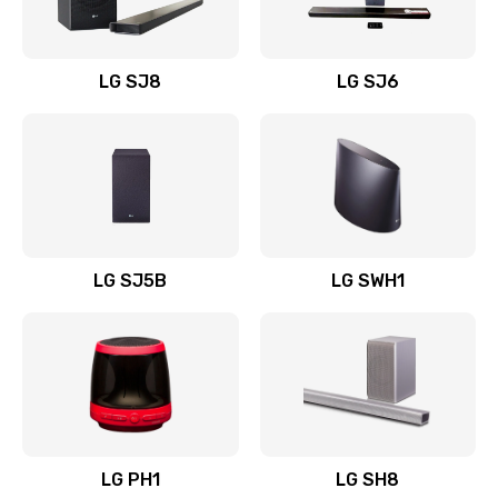
Заказать
Восстановление после заклинивания
LG SJ8
LG SJ6
1400 руб.
Заказать
Восстановление после залития
1500 руб.
Заказать
LG SJ5B
LG SWH1
Замена фильтра
1500 руб.
Заказать
Ремонт корпуса
LG PH1
LG SH8
1400 руб.