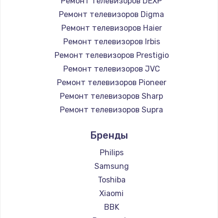
Ремонт телевизоров DEXP
890 руб.
Ремонт телевизоров Digma
Заказать
Ремонт телевизоров Haier
Ремонт телевизоров Irbis
Замена микросхемы NFC
Ремонт телевизоров Prestigio
1100 руб.
Ремонт телевизоров JVC
Ремонт телевизоров Pioneer
Заказать
Ремонт телевизоров Sharp
Замена шим-контроллера
Ремонт телевизоров Supra
3900 руб.
Ремонт телевизоров Aiwa
Бренды
Ремонт телевизоров Hisense
Заказать
Ремонт телевизоров Daewoo
Philips
Настройка Wi-Fi
Ремонт телевизоров Centek
Samsung
Ремонт телевизоров Telefunken
1030 руб.
Toshiba
Ремонт телевизоров Hyundai
Xiaomi
Заказать
Ремонт телевизоров Doffler
BBK