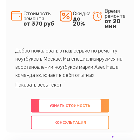
Время
Стоимость
Скидка
ремонта
до
ремонта
от 20
от 370 руб
20%
мин
Добро пожаловать в наш сервис по ремонту
ноутбуков в Москве. Мы специализируемся на
восстановлении ноутбуков марки Aser. Наша
команда включает в себя опытных
профессионалов с обширными знаниями и
многолетним опытом в данной области. Мы
предлагаем быстрый и качественный ремонт с
УЗНАТЬ СТОИМОСТЬ
использованием оригинальных компонентов, а
также гарантируем качество всех
КОНСУЛЬТАЦИЯ
проведенных работ. Наша цель - предоставить
клиентам надежное и профессиональное