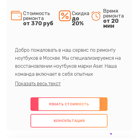
Время
Стоимость
Скидка
ремонта
до
ремонта
от 20
от 370 руб
20%
мин
Добро пожаловать в наш сервис по ремонту
ноутбуков в Москве. Мы специализируемся на
восстановлении ноутбуков марки Aser. Наша
команда включает в себя опытных
профессионалов с обширными знаниями и
многолетним опытом в данной области. Мы
предлагаем быстрый и качественный ремонт с
УЗНАТЬ СТОИМОСТЬ
использованием оригинальных компонентов, а
также гарантируем качество всех
КОНСУЛЬТАЦИЯ
проведенных работ. Наша цель - предоставить
клиентам надежное и профессиональное