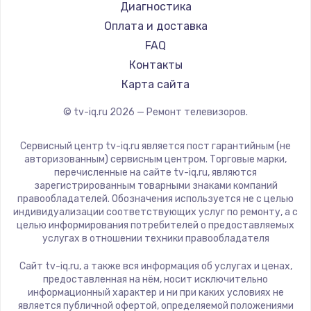
Hyundai
Диагностика
Замена видеокарты
Doffler
Оплата и доставка
1600 руб.
Hiper
FAQ
Заказать
Grundig
Контакты
HITACHI
Карта сайта
Ремонт разъема питания
Konka
© tv-iq.ru
2026
— Ремонт телевизоров.
880 руб.
RED solution
Thomson
Заказать
Сервисный центр tv-iq.ru является пост гарантийным (не
Yandex
авторизованным) сервисным центром. Торговые марки,
перечисленные на сайте tv-iq.ru, являются
Замена видеочипа
National
зарегистрированным товарными знаками компаний
2745 руб.
iFFALCON
правообладателей. Обозначения используется не с целью
индивидуализации соответствующих услуг по ремонту, а с
Tuvio
Заказать
целью информирования потребителей о предоставляемых
Nord
услугах в отношении техники правообладателя
Замена северного моста
Carrera
Сайт tv-iq.ru, а также вся информация об услугах и ценах,
BenQ
2600 руб.
предоставленная на нём, носит исключительно
информационный характер и ни при каких условиях не
Заказать
является публичной офертой, определяемой положениями