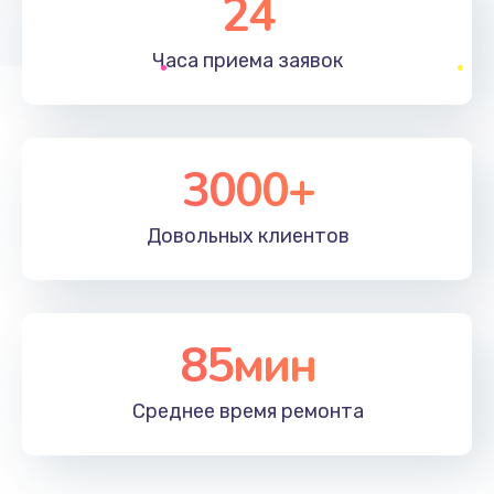
24
1830 руб.
Часа приема
заявок
Заказать
Устранение ошибок
2000 руб.
3000+
Заказать
Довольных
клиентов
Ремонт после залития
2100 руб.
Заказать
85мин
Ремонт электроплаты
Среднее время
ремонта
1400 руб.
Заказать