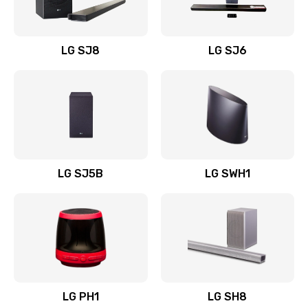
Заказать
Восстановление после заклинивания
LG SJ8
LG SJ6
1400 руб.
Заказать
Восстановление после залития
1500 руб.
Заказать
LG SJ5B
LG SWH1
Замена фильтра
1500 руб.
Заказать
Ремонт корпуса
LG PH1
LG SH8
1400 руб.