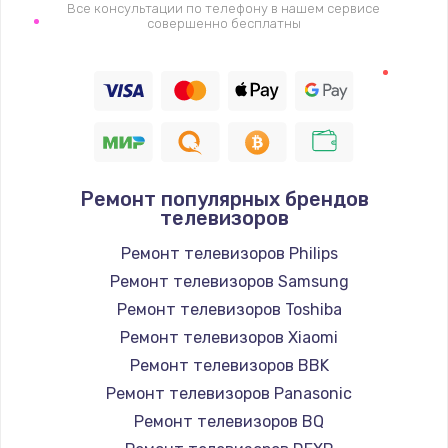
1400 руб.
Все консультации по телефону в нашем сервисе
совершенно бесплатны
Заказать
Восстановление цепи питания, пайка
880 руб.
Заказать
Ремонт популярных брендов
Программный ремонт/прошивка
телевизоров
390 руб.
Ремонт телевизоров Philips
Заказать
Ремонт телевизоров Samsung
Ремонт телевизоров Toshiba
Замена Bluetooth/Wi-Fi модуля
Ремонт телевизоров Xiaomi
800 руб.
Ремонт телевизоров BBK
Заказать
Ремонт телевизоров Panasonic
Ремонт телевизоров BQ
Замена картридера