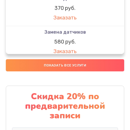
370 руб.
Заказать
Замена датчиков
580 руб.
Заказать
Комплексная чистка
ПОКАЗАТЬ ВСЕ УСЛУГИ
800 руб.
Заказать
Скидка 20% по
Замена дисплея (экрана)
предварительной
2000 руб.
записи
Заказать