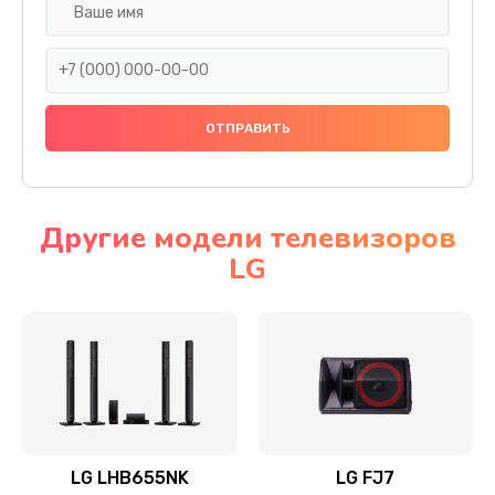
Ремонт платы электроники
1400 руб.
Заказать
Прошивка
1500 руб.
Заказать
Другие модели телевизоров
LG
Ремонт механики привода
1500 руб.
Заказать
Ремонт / замена кнопок, клавиш, индикаторов,
разъемов
1550 руб.
LG LHB655NK
LG FJ7
Заказать