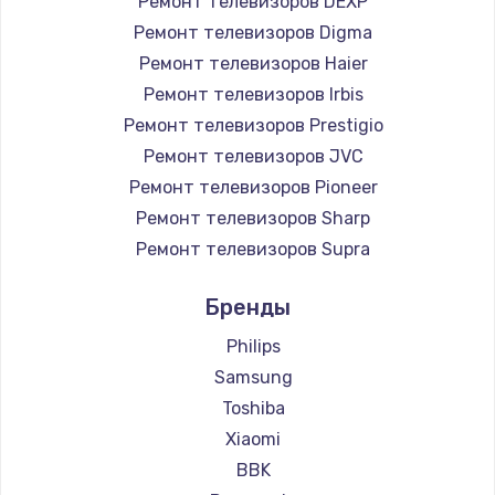
Ремонт телевизоров DEXP
890 руб.
Ремонт телевизоров Digma
Заказать
Ремонт телевизоров Haier
Ремонт телевизоров Irbis
Замена микросхемы NFC
Ремонт телевизоров Prestigio
1100 руб.
Ремонт телевизоров JVC
Ремонт телевизоров Pioneer
Заказать
Ремонт телевизоров Sharp
Замена шим-контроллера
Ремонт телевизоров Supra
3900 руб.
Ремонт телевизоров Aiwa
Бренды
Ремонт телевизоров Hisense
Заказать
Ремонт телевизоров Daewoo
Philips
Настройка Wi-Fi
Ремонт телевизоров Centek
Samsung
Ремонт телевизоров Telefunken
1030 руб.
Toshiba
Ремонт телевизоров Hyundai
Xiaomi
Заказать
Ремонт телевизоров Doffler
BBK