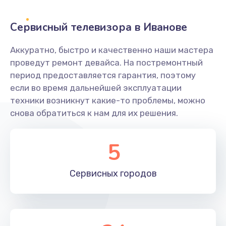
2400 руб.
Заказать
Сервисный телевизора в Иванове
Ремонт системной платы
Аккуратно, быстро и качественно наши мастера
проведут ремонт девайса. На постремонтный
1600 руб.
период предоставляется гарантия, поэтому
Заказать
если во время дальнейшей эксплуатации
техники возникнут какие-то проблемы, можно
Снятие системных ошибок/программный ремонт
снова обратиться к нам для их решения.
1400 руб.
Заказать
5
Ремонт разъема SIM-карты
Сервисных
городов
880 руб.
Заказать
Модернизация