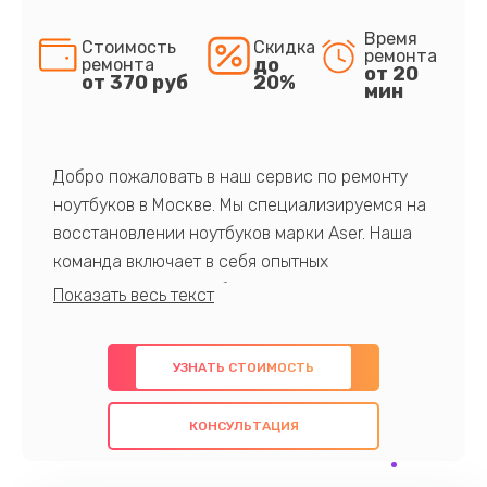
Время
Стоимость
Скидка
ремонта
до
ремонта
от 20
от 370 руб
20%
мин
Добро пожаловать в наш сервис по ремонту
ноутбуков в Москве. Мы специализируемся на
восстановлении ноутбуков марки Aser. Наша
команда включает в себя опытных
профессионалов с обширными знаниями и
многолетним опытом в данной области. Мы
предлагаем быстрый и качественный ремонт с
УЗНАТЬ СТОИМОСТЬ
использованием оригинальных компонентов, а
также гарантируем качество всех
КОНСУЛЬТАЦИЯ
проведенных работ. Наша цель - предоставить
клиентам надежное и профессиональное