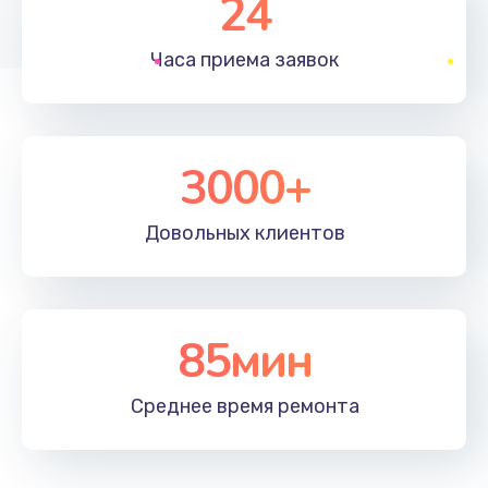
24
1830 руб.
Часа приема
заявок
Заказать
Устранение ошибок
2000 руб.
3000+
Заказать
Довольных
клиентов
Ремонт после залития
2100 руб.
Заказать
85мин
Ремонт электроплаты
Среднее время
ремонта
1400 руб.
Заказать