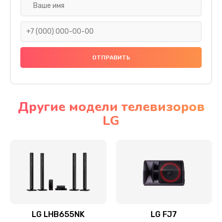
Ремонт платы электроники
1400 руб.
Заказать
Прошивка
1500 руб.
Заказать
Другие модели телевизоров
LG
Ремонт механики привода
1500 руб.
Заказать
Ремонт / замена кнопок, клавиш, индикаторов,
разъемов
1550 руб.
LG LHB655NK
LG FJ7
Заказать