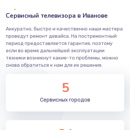
2400 руб.
Заказать
Сервисный телевизора в Иванове
Ремонт системной платы
Аккуратно, быстро и качественно наши мастера
проведут ремонт девайса. На постремонтный
1600 руб.
период предоставляется гарантия, поэтому
Заказать
если во время дальнейшей эксплуатации
техники возникнут какие-то проблемы, можно
Снятие системных ошибок/программный ремонт
снова обратиться к нам для их решения.
1400 руб.
Заказать
5
Ремонт разъема SIM-карты
Сервисных
городов
880 руб.
Заказать
Модернизация