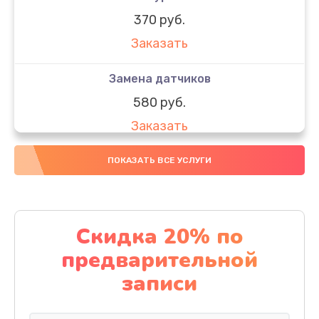
370 руб.
Заказать
Замена датчиков
580 руб.
Заказать
Комплексная чистка
ПОКАЗАТЬ ВСЕ УСЛУГИ
800 руб.
Заказать
Скидка 20% по
Замена дисплея (экрана)
предварительной
2000 руб.
записи
Заказать