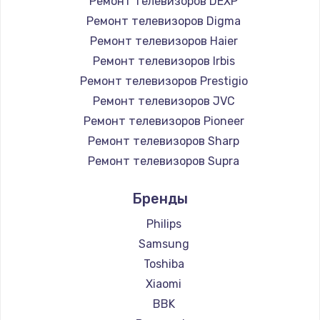
Ремонт телевизоров DEXP
890 руб.
Ремонт телевизоров Digma
Заказать
Ремонт телевизоров Haier
Ремонт телевизоров Irbis
Замена микросхемы NFC
Ремонт телевизоров Prestigio
1100 руб.
Ремонт телевизоров JVC
Ремонт телевизоров Pioneer
Заказать
Ремонт телевизоров Sharp
Замена шим-контроллера
Ремонт телевизоров Supra
3900 руб.
Ремонт телевизоров Aiwa
Бренды
Ремонт телевизоров Hisense
Заказать
Ремонт телевизоров Daewoo
Philips
Настройка Wi-Fi
Ремонт телевизоров Centek
Samsung
Ремонт телевизоров Telefunken
1030 руб.
Toshiba
Ремонт телевизоров Hyundai
Xiaomi
Заказать
Ремонт телевизоров Doffler
BBK