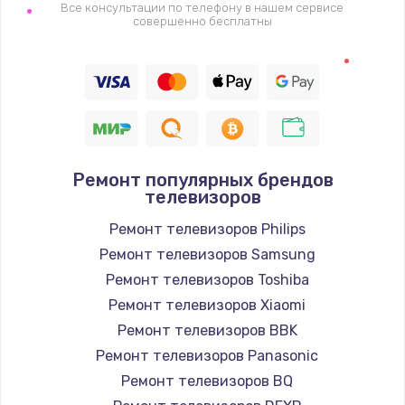
1400 руб.
Все консультации по телефону в нашем сервисе
совершенно бесплатны
Заказать
Восстановление цепи питания, пайка
880 руб.
Заказать
Ремонт популярных брендов
Программный ремонт/прошивка
телевизоров
390 руб.
Ремонт телевизоров Philips
Заказать
Ремонт телевизоров Samsung
Ремонт телевизоров Toshiba
Замена Bluetooth/Wi-Fi модуля
Ремонт телевизоров Xiaomi
800 руб.
Ремонт телевизоров BBK
Заказать
Ремонт телевизоров Panasonic
Ремонт телевизоров BQ
Замена картридера