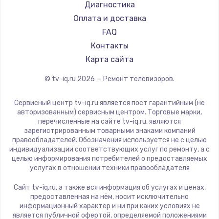
Hyundai
Диагностика
Замена видеокарты
Doffler
Оплата и доставка
1600 руб.
Hiper
FAQ
Заказать
Grundig
Контакты
HITACHI
Карта сайта
Ремонт разъема питания
Konka
© tv-iq.ru
2026
— Ремонт телевизоров.
880 руб.
RED solution
Thomson
Заказать
Сервисный центр tv-iq.ru является пост гарантийным (не
Yandex
авторизованным) сервисным центром. Торговые марки,
перечисленные на сайте tv-iq.ru, являются
Замена видеочипа
National
зарегистрированным товарными знаками компаний
2745 руб.
iFFALCON
правообладателей. Обозначения используется не с целью
индивидуализации соответствующих услуг по ремонту, а с
Tuvio
Заказать
целью информирования потребителей о предоставляемых
Nord
услугах в отношении техники правообладателя
Замена северного моста
Carrera
Сайт tv-iq.ru, а также вся информация об услугах и ценах,
BenQ
2600 руб.
предоставленная на нём, носит исключительно
информационный характер и ни при каких условиях не
Заказать
является публичной офертой, определяемой положениями