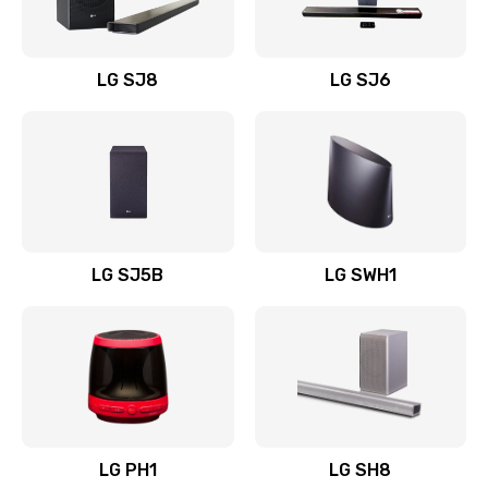
Заказать
Восстановление после заклинивания
LG SJ8
LG SJ6
1400 руб.
Заказать
Восстановление после залития
1500 руб.
Заказать
LG SJ5B
LG SWH1
Замена фильтра
1500 руб.
Заказать
Ремонт корпуса
LG PH1
LG SH8
1400 руб.