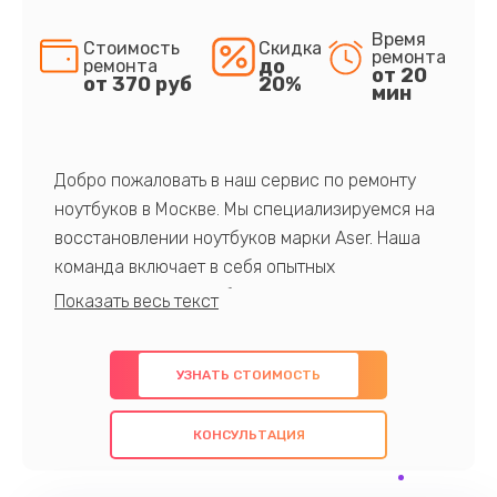
Время
Стоимость
Скидка
ремонта
до
ремонта
от 20
от 370 руб
20%
мин
Добро пожаловать в наш сервис по ремонту
ноутбуков в Москве. Мы специализируемся на
восстановлении ноутбуков марки Aser. Наша
команда включает в себя опытных
профессионалов с обширными знаниями и
многолетним опытом в данной области. Мы
предлагаем быстрый и качественный ремонт с
УЗНАТЬ СТОИМОСТЬ
использованием оригинальных компонентов, а
также гарантируем качество всех
КОНСУЛЬТАЦИЯ
проведенных работ. Наша цель - предоставить
клиентам надежное и профессиональное