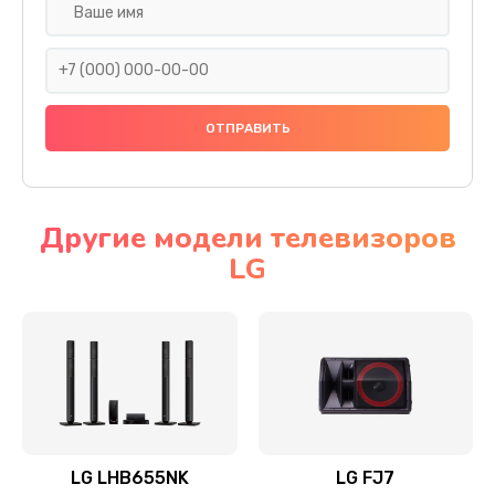
Ремонт платы электроники
1400 руб.
Заказать
Прошивка
1500 руб.
Заказать
Другие модели телевизоров
LG
Ремонт механики привода
1500 руб.
Заказать
Ремонт / замена кнопок, клавиш, индикаторов,
разъемов
1550 руб.
LG LHB655NK
LG FJ7
Заказать