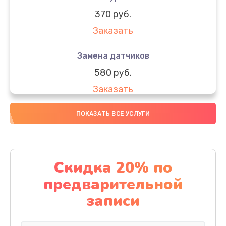
370 руб.
Заказать
Замена датчиков
580 руб.
Заказать
Комплексная чистка
ПОКАЗАТЬ ВСЕ УСЛУГИ
800 руб.
Заказать
Скидка 20% по
Замена дисплея (экрана)
предварительной
2000 руб.
записи
Заказать