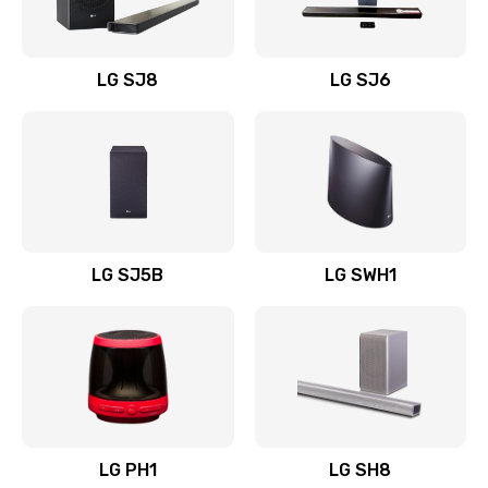
Заказать
Восстановление после заклинивания
LG SJ8
LG SJ6
1400 руб.
Заказать
Восстановление после залития
1500 руб.
Заказать
LG SJ5B
LG SWH1
Замена фильтра
1500 руб.
Заказать
Ремонт корпуса
LG PH1
LG SH8
1400 руб.