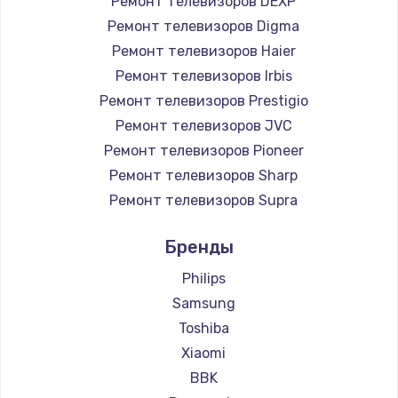
Ремонт телевизоров DEXP
890 руб.
Ремонт телевизоров Digma
Заказать
Ремонт телевизоров Haier
Ремонт телевизоров Irbis
Замена микросхемы NFC
Ремонт телевизоров Prestigio
1100 руб.
Ремонт телевизоров JVC
Ремонт телевизоров Pioneer
Заказать
Ремонт телевизоров Sharp
Замена шим-контроллера
Ремонт телевизоров Supra
3900 руб.
Ремонт телевизоров Aiwa
Бренды
Ремонт телевизоров Hisense
Заказать
Ремонт телевизоров Daewoo
Philips
Настройка Wi-Fi
Ремонт телевизоров Centek
Samsung
Ремонт телевизоров Telefunken
1030 руб.
Toshiba
Ремонт телевизоров Hyundai
Xiaomi
Заказать
Ремонт телевизоров Doffler
BBK