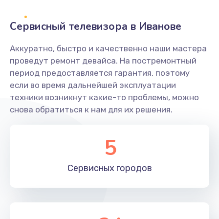
2400 руб.
Заказать
Сервисный телевизора в Иванове
Ремонт системной платы
Аккуратно, быстро и качественно наши мастера
проведут ремонт девайса. На постремонтный
1600 руб.
период предоставляется гарантия, поэтому
Заказать
если во время дальнейшей эксплуатации
техники возникнут какие-то проблемы, можно
Снятие системных ошибок/программный ремонт
снова обратиться к нам для их решения.
1400 руб.
Заказать
5
Ремонт разъема SIM-карты
Сервисных
городов
880 руб.
Заказать
Модернизация