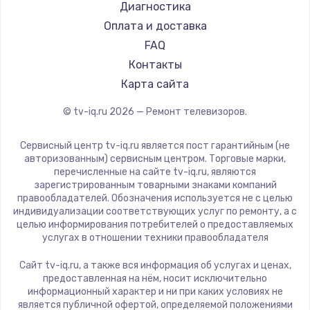
Hyundai
Диагностика
Замена видеокарты
Doffler
Оплата и доставка
1600 руб.
Hiper
FAQ
Заказать
Grundig
Контакты
HITACHI
Карта сайта
Ремонт разъема питания
Konka
© tv-iq.ru
2026
— Ремонт телевизоров.
880 руб.
RED solution
Thomson
Заказать
Сервисный центр tv-iq.ru является пост гарантийным (не
Yandex
авторизованным) сервисным центром. Торговые марки,
перечисленные на сайте tv-iq.ru, являются
Замена видеочипа
National
зарегистрированным товарными знаками компаний
2745 руб.
iFFALCON
правообладателей. Обозначения используется не с целью
индивидуализации соответствующих услуг по ремонту, а с
Tuvio
Заказать
целью информирования потребителей о предоставляемых
Nord
услугах в отношении техники правообладателя
Замена северного моста
Carrera
Сайт tv-iq.ru, а также вся информация об услугах и ценах,
BenQ
2600 руб.
предоставленная на нём, носит исключительно
информационный характер и ни при каких условиях не
Заказать
является публичной офертой, определяемой положениями