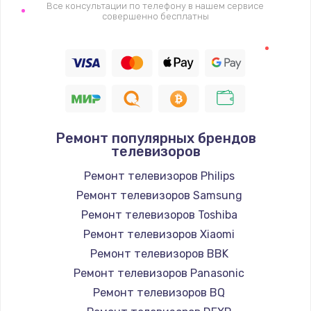
1400 руб.
Все консультации по телефону в нашем сервисе
совершенно бесплатны
Заказать
Восстановление цепи питания, пайка
880 руб.
Заказать
Ремонт популярных брендов
Программный ремонт/прошивка
телевизоров
390 руб.
Ремонт телевизоров Philips
Заказать
Ремонт телевизоров Samsung
Ремонт телевизоров Toshiba
Замена Bluetooth/Wi-Fi модуля
Ремонт телевизоров Xiaomi
800 руб.
Ремонт телевизоров BBK
Заказать
Ремонт телевизоров Panasonic
Ремонт телевизоров BQ
Замена картридера