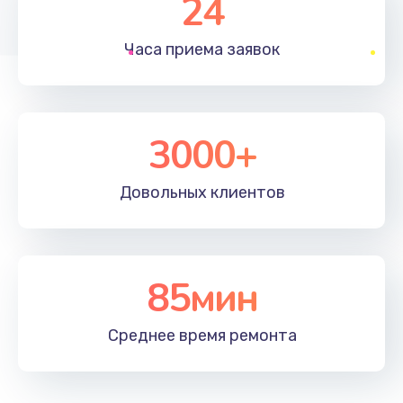
24
1830 руб.
Часа приема
заявок
Заказать
Устранение ошибок
2000 руб.
3000+
Заказать
Довольных
клиентов
Ремонт после залития
2100 руб.
Заказать
85мин
Ремонт электроплаты
Среднее время
ремонта
1400 руб.
Заказать