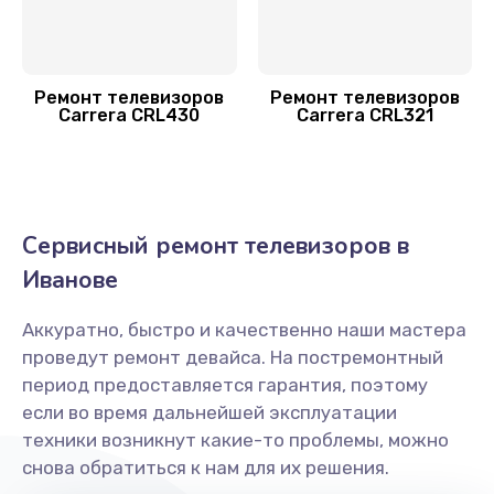
1000 руб.
Заказать
Ремонт телевизоров
Ремонт телевизоров
Замена материнской платы
Carrera CRL430
Carrera CRL321
1600 руб.
Заказать
Замена лампы подсветки
Сервисный ремонт телевизоров в
1200 руб.
Иванове
Заказать
Аккуратно, быстро и качественно наши мастера
проведут ремонт девайса. На постремонтный
Восстановление после попадания влаги
период предоставляется гарантия, поэтому
1600 руб.
если во время дальнейшей эксплуатации
Заказать
техники возникнут какие-то проблемы, можно
снова обратиться к нам для их решения.
Замена разъёмов (HDMI, DVI, Дисплей порта)