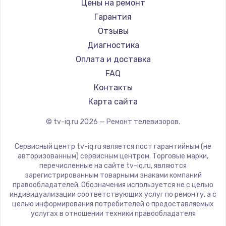
Hisense
Цены на ремонт
Daewoo
Гарантия
Centek
Отзывы
Telefunken
Диагностика
Hyundai
Оплата и доставка
Doffler
FAQ
Hiper
Контакты
Grundig
Карта сайта
HITACHI
© tv-iq.ru
2026
— Ремонт телевизоров.
Konka
RED solution
Сервисный центр tv-iq.ru является пост гарантийным (не
Thomson
авторизованным) сервисным центром. Торговые марки,
перечисленные на сайте tv-iq.ru, являются
Yandex
зарегистрированным товарными знаками компаний
National
правообладателей. Обозначения используется не с целью
индивидуализации соответствующих услуг по ремонту, а с
iFFALCON
целью информирования потребителей о предоставляемых
Tuvio
услугах в отношении техники правообладателя