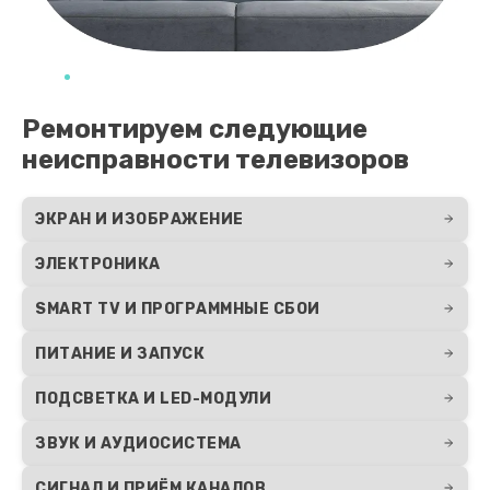
Замена кнопок управления
1200 руб.
Заказать
Ремонтируем следующие
Замена конденсатора
неисправности телевизоров
1600 руб.
ЭКРАН И ИЗОБРАЖЕНИЕ
Заказать
ЭЛЕКТРОНИКА
Замена контроллера
SMART TV И ПРОГРАММНЫЕ СБОИ
1300 руб.
Заказать
ПИТАНИЕ И ЗАПУСК
ПОДСВЕТКА И LED-МОДУЛИ
Замена корпуса
1400 руб.
ЗВУК И АУДИОСИСТЕМА
Заказать
СИГНАЛ И ПРИЁМ КАНАЛОВ