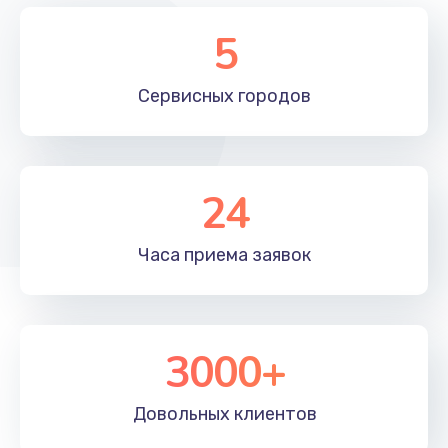
1200 руб.
5
Заказать
Сервисных
городов
Замена SCART-разъема
1200 руб.
Заказать
24
Замена USB порта
Часа приема
заявок
1200 руб.
Заказать
Замена разъема AUX
3000+
1200 руб.
Заказать
Довольных
клиентов