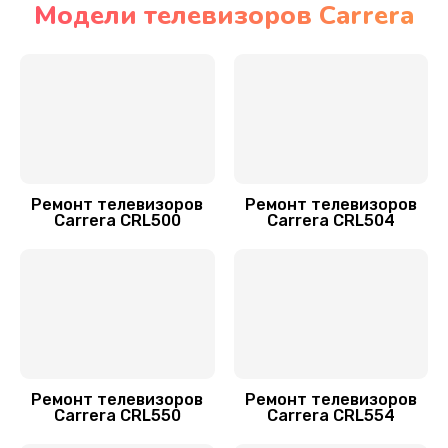
Модели телевизоров Carrera
Заказать
Замена трансформаторов подсветки
1800 руб.
Заказать
Замена шлейфа матрицы
Ремонт телевизоров
Ремонт телевизоров
1500 руб.
Carrera CRL500
Carrera CRL504
Заказать
Замена шнура питания
1500 руб.
Заказать
Ремонт телевизоров
Ремонт телевизоров
Комплексная чистка
Carrera CRL550
Carrera CRL554
1400 руб.